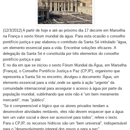
(12/3/2012) A partir de hoje e até ao próximo dia 17 decorre em Marselha
na França o sexto fórum mundial da água. Para esta ocasião o conselho
pontifício justiça e paz elaborou o contributo da Santa Sé intitulado “água,
um elemento essencial para a vida. Encontrar soluções eficazes. A
delegação da Santa Sé é constituída por três elementos do conselho
pontifício justiça e paz
E no dia em que se iniciou o sexto Fórum Mundial da Água, em Marselha
(França), o Conselho Pontifício Justiça e Paz (CPJP), organismo que
representa a Santa Sé no encontro, divulgou o documento ‘Água, um
elemento essencial para a vida’,onde se apela à ação “urgente” da
comunidade internacional para assegurar o acesso à água por parte da
população mundial, sublinhando que este não é “um bem meramente
mercantil”, mas "público”.
“Se é compreensível e lógico que os atores privados tendam a
desenvolver atividades rentáveis, eles não devem esquecer que a água
tem um valor social e deve ser acessível para todos”, refere o texto.
Para o CPJP, os recursos hídricos são um “bem universal”, indispensável
para o “desenvolvimento integral dos povos e para a paz”.