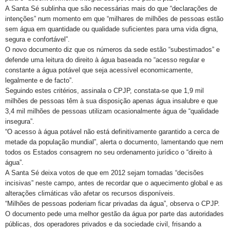
A Santa Sé sublinha que são necessárias mais do que “declarações de
intenções” num momento em que “milhares de milhões de pessoas estão
sem água em quantidade ou qualidade suficientes para uma vida digna,
segura e confortável”.
O novo documento diz que os números da sede estão “subestimados” e
defende uma leitura do direito à água baseada no “acesso regular e
constante a água potável que seja acessível economicamente,
legalmente e de facto”.
Seguindo estes critérios, assinala o CPJP, constata-se que 1,9 mil
milhões de pessoas têm à sua disposição apenas água insalubre e que
3,4 mil milhões de pessoas utilizam ocasionalmente água de “qualidade
insegura”.
“O acesso à água potável não está definitivamente garantido a cerca de
metade da população mundial”, alerta o documento, lamentando que nem
todos os Estados consagrem no seu ordenamento jurídico o “direito à
água”.
A Santa Sé deixa votos de que em 2012 sejam tomadas “decisões
incisivas” neste campo, antes de recordar que o aquecimento global e as
alterações climáticas vão afetar os recursos disponíveis.
“Milhões de pessoas poderiam ficar privadas da água”, observa o CPJP.
O documento pede uma melhor gestão da água por parte das autoridades
públicas, dos operadores privados e da sociedade civil, frisando a