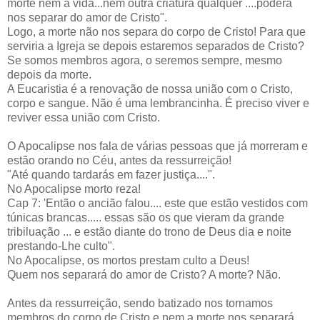
morte nem a vida...nem outra criatura qualquer ....poderá
nos separar do amor de Cristo".
Logo, a morte não nos separa do corpo de Cristo! Para que
serviria a Igreja se depois estaremos separados de Cristo?
Se somos membros agora, o seremos sempre, mesmo
depois da morte.
A Eucaristia é a renovação de nossa união com o Cristo,
corpo e sangue. Não é uma lembrancinha. É preciso viver e
reviver essa união com Cristo.
O Apocalipse nos fala de várias pessoas que já morreram e
estão orando no Céu, antes da ressurreição!
"Até quando tardarás em fazer justiça....".
No Apocalipse morto reza!
Cap 7: 'Então o ancião falou.... este que estão vestidos com
túnicas brancas..... essas são os que vieram da grande
tribiluação ... e estão diante do trono de Deus dia e noite
prestando-Lhe culto".
No Apocalipse, os mortos prestam culto a Deus!
Quem nos separará do amor de Cristo? A morte? Não.
Antes da ressurreição, sendo batizado nos tornamos
membros do corpo de Cristo e nem a morte nos separará.