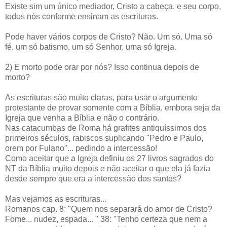
Existe sim um único mediador, Cristo a cabeça, e seu corpo,
todos nós conforme ensinam as escrituras.
Pode haver vários corpos de Cristo? Não. Um só. Uma só
fé, um só batismo, um só Senhor, uma só Igreja.
2) E morto pode orar por nós? Isso continua depois de
morto?
As escrituras são muito claras, para usar o argumento
protestante de provar somente com a Bíblia, embora seja da
Igreja que venha a Bíblia e não o contrário.
Nas catacumbas de Roma há grafites antiquíssimos dos
primeiros séculos, rabiscos suplicando "Pedro e Paulo,
orem por Fulano"... pedindo a intercessão!
Como aceitar que a Igreja definiu os 27 livros sagrados do
NT da Bíblia muito depois e não aceitar o que ela já fazia
desde sempre que era a intercessão dos santos?
Mas vejamos as escrituras...
Romanos cap. 8: "Quem nos separará do amor de Cristo?
Fome... nudez, espada... " 38: "Tenho certeza que nem a