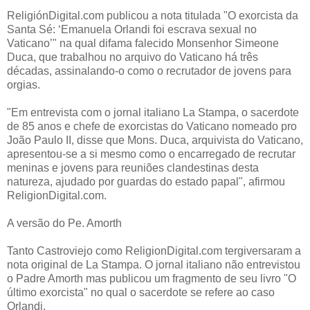
ReligiónDigital.com publicou a nota titulada "O exorcista da
Santa Sé: ‘Emanuela Orlandi foi escrava sexual no
Vaticano’" na qual difama falecido Monsenhor Simeone
Duca, que trabalhou no arquivo do Vaticano há três
décadas, assinalando-o como o recrutador de jovens para
orgias.
"Em entrevista com o jornal italiano La Stampa, o sacerdote
de 85 anos e chefe de exorcistas do Vaticano nomeado pro
João Paulo II, disse que Mons. Duca, arquivista do Vaticano,
apresentou-se a si mesmo como o encarregado de recrutar
meninas e jovens para reuniões clandestinas desta
natureza, ajudado por guardas do estado papal", afirmou
ReligionDigital.com.
A versão do Pe. Amorth
Tanto Castroviejo como ReligionDigital.com tergiversaram a
nota original de La Stampa. O jornal italiano não entrevistou
o Padre Amorth mas publicou um fragmento de seu livro "O
último exorcista" no qual o sacerdote se refere ao caso
Orlandi.