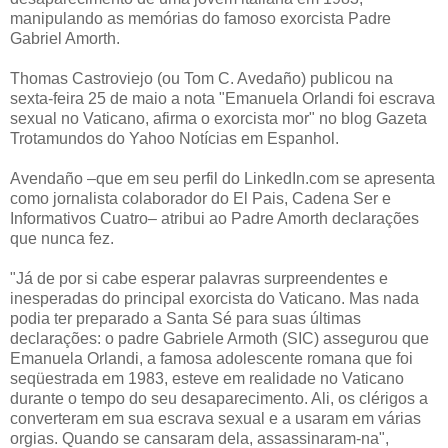
manipulando as memórias do famoso exorcista Padre
Gabriel Amorth.
Thomas Castroviejo (ou Tom C. Avedaño) publicou na
sexta-feira 25 de maio a nota "Emanuela Orlandi foi escrava
sexual no Vaticano, afirma o exorcista mor" no blog Gazeta
Trotamundos do Yahoo Notícias em Espanhol.
Avendaño –que em seu perfil do LinkedIn.com se apresenta
como jornalista colaborador do El Pais, Cadena Ser e
Informativos Cuatro– atribui ao Padre Amorth declarações
que nunca fez.
"Já de por si cabe esperar palavras surpreendentes e
inesperadas do principal exorcista do Vaticano. Mas nada
podia ter preparado a Santa Sé para suas últimas
declarações: o padre Gabriele Armoth (SIC) assegurou que
Emanuela Orlandi, a famosa adolescente romana que foi
seqüestrada em 1983, esteve em realidade no Vaticano
durante o tempo do seu desaparecimento. Ali, os clérigos a
converteram em sua escrava sexual e a usaram em várias
orgias. Quando se cansaram dela, assassinaram-na",