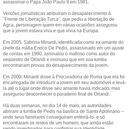
assassinar o Papa João Paulo II em 1981.
Versões jornalísticas atribuíram o desaparecimento à
"Frente de Liberação Turca", que pediu a libertação de
Agca, personagem quem em várias ocasiões assegurou
que a jovem estava viva e que vivia na Europa.
Em 2005, Sabrina Minardi, identificada como ex-amante do
chefe da máfia Enrico De Pedis, assassinado em um ajuste
de contas em 1990, assinalou o mafioso como autor do
seqüestro de Orlandi e insinuou que em sua tumba
encontrariam provas do desaparecimento da jovem.
Em 2009, Minardi disse à Procuradoria de Roma que ela foi
encarregada de introduzir a jovem em seu automóvel e levá-
la até o lugar onde disse seu amante havia indicado, mas
assegurou desconhecer o paradeiro final de Orlandi.
Há duas semanas, no dia 14 de maio, as autoridades
abriram a tumba de Pedis na basílica de Santo Apolinário –
onde seus familiares conseguiram enterrá-lo- e só
encontraram os restos de um homem, que ainda estão
sendo investigados para confirmar sua identidade.