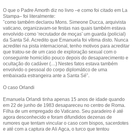
O que o Padre Amorth diz no livro –e como foi citado em La
Stampa– foi literalmente:
"como também declarou Mons. Simeone Ducca, arquivista
vaticano, organizavam-se festas nas quais também estava
envolvido como ‘recrutador de moças’ um guarda (policial)
da Santa Sé. Acredito que Emanuela foi vítima disto. Nunca
acreditei na pista internacional, tenho motivos para acreditar
que tratou-se de um caso de exploração sexual com o
conseguinte homicídio pouco depois do desaparecimento e
ocultação do cadáver (…) Nestes fatos estava também
envolvido o pessoal do corpo diplomático de uma
embaixada estrangeira ante a Santa Sé".
O caso Orlandi
Emanuela Orlandi tinha apenas 15 anos de idade quando
em 22 de junho de 1983 desapareceu no centro de Roma.
Filha de um empregado do Vaticano. Seu paradeiro é até
agora desconhecido e foram difundidos dezenas de
rumores que tentam vincular o caso com bispos, sacerdotes
e até com a captura de Ali Agca, o turco que tentou