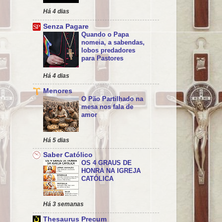
Há 4 dias
Senza Pagare
Quando o Papa
nomeia, a sabendas,
lobos predadores
para Pastores
Há 4 dias
Menores
O Pão Partilhado na
mesa nos fala de
amor
Há 5 dias
Saber Católico
OS 4 GRAUS DE
HONRA NA IGREJA
CATÓLICA
Há 3 semanas
Thesaurus Precum