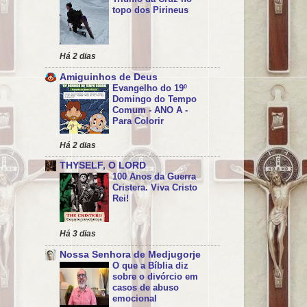
topo dos Pirineus
Há 2 dias
Amiguinhos de Deus
Evangelho do 19º
Domingo do Tempo
Comum - ANO A -
Para Colorir
Há 2 dias
THYSELF, O LORD
100 Anos da Guerra
Cristera. Viva Cristo
Rei!
Há 3 dias
Nossa Senhora de Medjugorje
O que a Bíblia diz
sobre o divórcio em
casos de abuso
emocional