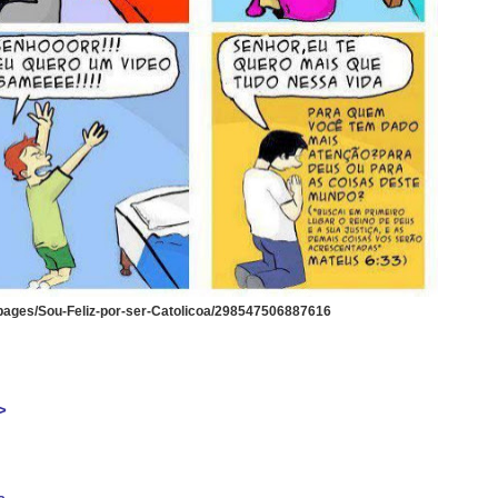
pages/Sou-Feliz-por-ser-Catolicoa/298547506887616
>