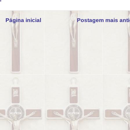
s
Página inicial
Postagem mais ant