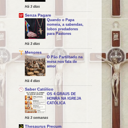
Há 3 dias
Senza Pagare
Quando o Papa
nomeia, a sabendas,
lobos predadores
para Pastores
Há 3 dias
Menores
O Pão Partilhado na
mesa nos fala de
amor
Há 4 dias
Saber Católico
OS 4 GRAUS DE
HONRA NA IGREJA
CATÓLICA
Há 3 semanas
Thesaurus Precum