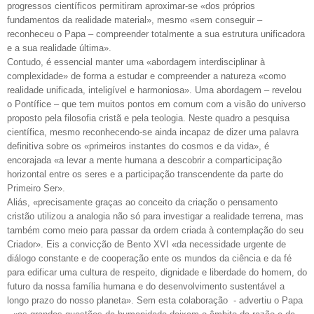
progressos científicos permitiram aproximar-se «dos próprios
fundamentos da realidade material», mesmo «sem conseguir –
reconheceu o Papa – compreender totalmente a sua estrutura unificadora
e a sua realidade última».
Contudo, é essencial manter uma «abordagem interdisciplinar à
complexidade» de forma a estudar e compreender a natureza «como
realidade unificada, inteligível e harmoniosa». Uma abordagem – revelou
o Pontífice – que tem muitos pontos em comum com a visão do universo
proposto pela filosofia cristã e pela teologia. Neste quadro a pesquisa
científica, mesmo reconhecendo-se ainda incapaz de dizer uma palavra
definitiva sobre os «primeiros instantes do cosmos e da vida», é
encorajada «a levar a mente humana a descobrir a comparticipação
horizontal entre os seres e a participação transcendente da parte do
Primeiro Ser».
Aliás, «precisamente graças ao conceito da criação o pensamento
cristão utilizou a analogia não só para investigar a realidade terrena, mas
também como meio para passar da ordem criada à contemplação do seu
Criador». Eis a convicção de Bento XVI «da necessidade urgente de
diálogo constante e de cooperação ente os mundos da ciência e da fé
para edificar uma cultura de respeito, dignidade e liberdade do homem, do
futuro da nossa família humana e do desenvolvimento sustentável a
longo prazo do nosso planeta». Sem esta colaboração - advertiu o Papa