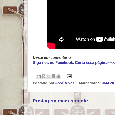
Deixe um comentário
Siga-nos no Facebook. Curta essa página==>
Postado por
José Alves
Marcadores:
JMJ 20
Postagem mais recente