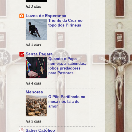
Há 2 dias
Luzes de Esperança
Triunfo da Cruz no
topo dos Pirineus
Há 3 dias
Senza Pagare
Quando o Papa
nomeia, a sabendas,
lobos predadores
para Pastores
Há 4 dias
Menores
O Pão Partilhado na
mesa nos fala de
amor
Há 5 dias
Saber Católico