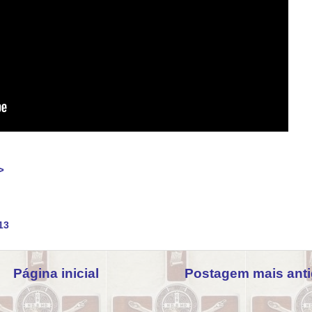
>
13
Página inicial
Postagem mais ant