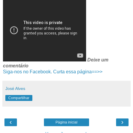
Deixe um
comentário
Siga-nos no Facebook. Curta essa página==>>
José Alves
Compartilhar
‹
›
Página inicial