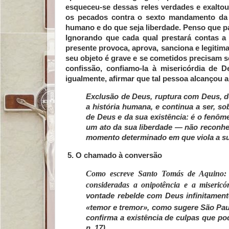
esqueceu-se dessas reles verdades e exaltou
os pecados contra o sexto mandamento da 
humano e do que seja liberdade. Penso que p
Ignorando que cada qual prestará contas a
presente provoca, aprova, sanciona e legitima
seu objeto é grave e se cometidos precisam 
confissão, confiamo-la à misericórdia de 
igualmente, afirmar que tal pessoa alcançou 
Exclusão de Deus, ruptura com Deus, 
a história humana, e continua a ser, s
de Deus e da sua existência: é o fenô
um ato da sua liberdade — não reconhe
momento determinado em que viola a sua 
5. O chamado à conversão
Como escreve Santo Tomás de Aquino: 
consideradas a onipotência e a miseric
vontade rebelde com Deus infinitamente
«temor e tremor», como sugere São Pau
confirma a existência de culpas que po
n. 17).