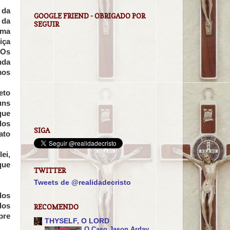
 da
GOOGLE FRIEND - OBRIGADO POR
 da
SEGUIR
uma
iça
 Os
nda
mos
eto
uns
que
dos
SIGA
ato
ei,
que
TWITTER
Tweets de @realidadecristo
dos
dos
RECOMENDO
pre
THYSELF, O LORD
O Caso Jason Arday