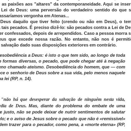
 as paixões aos "altares" da contemporaneidade. Aqui se inse
Lei de Deus: uma perversão do verdadeiro sentido do que s
assaríamos vergonha em Atenas...
 Deus daquilo que tiver feito (crendo ou não em Deus), o te
 tais pecados. É preciso dizê-lo: são pecados contra a Lei de De
ser confessados, depois de arrependidos. Caso a pessoa morra 
Deus que excede nossa razão. No entanto, não nos é permiti
a salvação dado suas disposições exteriores em contrário.
desobediência a Deus
: é isto o que tem sido, ao longo de toda
ob formas diversas, o pecado, que pode chegar até à negação
meno chamado ateísmo.
Desobediência
do homem, que — com
ce o senhorio de Deus sobre a sua vida, pelo menos naquele
lei (RP, n. 14).
"não há que desesperar da salvação de ninguém nesta vida,
órdia de Deus.
Mas, diante do problema do embate de uma
 justo, não se pode deixar de nutrir sentimentos de salutar
lo;
e o aviso de Jesus sobre o pecado que não é «remissível»
dem trazer para o pecador, como pena, a «morte eterna» (RP,