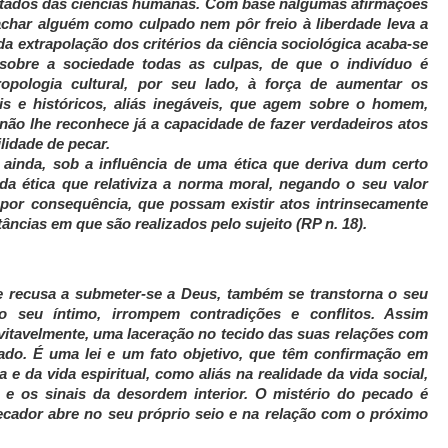
ultados das ciências humanas. Com base nalgumas afirmações
achar alguém como culpado nem pôr freio à liberdade leva a
a extrapolação dos critérios da ciência sociológica acaba-se
obre a sociedade todas as culpas, de que o indivíduo é
ropologia cultural, por seu lado, à força de aumentar os
is e históricos, aliás inegáveis, que agem sobre o homem,
 não lhe reconhece já a capacidade de fazer verdadeiros atos
lidade de pecar.
 ainda, sob a influência de uma ética que deriva dum certo
e da ética que relativiza a norma moral, negando o seu valor
por consequência, que possam existir atos intrinsecamente
âncias em que são realizados pelo sujeito (RP n. 18).
recusa a submeter-se a Deus, também se transtorna o seu
 no seu íntimo, irrompem contradições e conflitos. Assim
vitavelmente, uma laceração no tecido das suas relações com
do. É uma lei e um fato objetivo, que têm confirmação em
 da vida espiritual, como aliás na realidade da vida social,
 e os sinais da desordem interior. O mistério do pecado é
pecador abre no seu próprio seio e na relação com o próximo