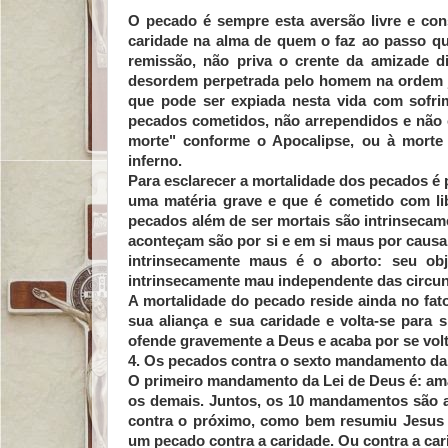
O pecado é sempre esta aversão livre e cons
caridade na alma de quem o faz ao passo qu
remissão, não priva o crente da amizade d
desordem perpetrada pelo homem na ordem ju
que pode ser expiada nesta vida com sofri
pecados cometidos, não arrependidos e não 
morte" conforme o Apocalipse, ou à morte 
inferno.
Para esclarecer a mortalidade dos pecados é 
uma matéria grave e que é cometido com lib
pecados além de ser mortais são intrinsecam
aconteçam são por si e em si maus por causa
intrinsecamente maus é o aborto: seu o
intrinsecamente mau independente das circun
A mortalidade do pecado reside ainda no fato
sua aliança e sua caridade e volta-se para 
ofende gravemente a Deus e acaba por se volt
4. Os pecados contra o sexto mandamento da 
O primeiro mandamento da Lei de Deus é: am
os demais. Juntos, os 10 mandamentos são 
contra o próximo, como bem resumiu Jesus
um pecado contra a caridade. Ou contra a car