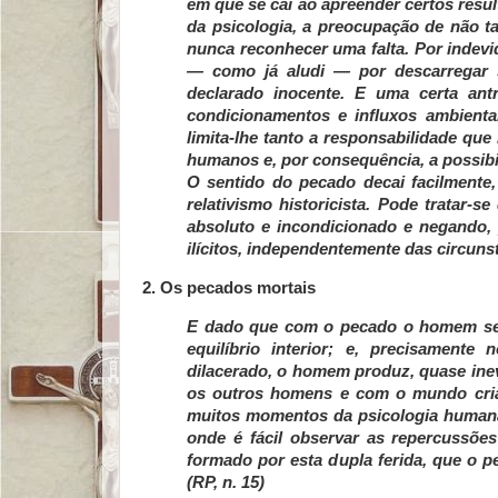
em que se cai ao apreender certos res
da psicologia, a preocupação de não t
nunca reconhecer uma falta. Por indevid
— como já aludi — por descarregar s
declarado inocente. E uma certa ant
condicionamentos e influxos ambienta
limita-lhe tanto a responsabilidade que
humanos e, por consequência, a possibi
O sentido do pecado decai facilmente,
relativismo historicista. Pode tratar-s
absoluto e incondicionado e negando, 
ilícitos, independentemente das circunst
2. Os pecados mortais
E dado que com o pecado o homem se 
equilíbrio interior; e, precisamente
dilacerado, o homem produz, quase ine
os outros homens e com o mundo cria
muitos momentos da psicologia humana e
onde é fácil observar as repercussões
formado por esta dupla ferida, que o 
(RP, n. 15)