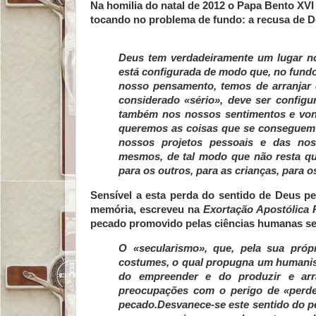
Na homilia do natal de 2012 o Papa Bento XVI
tocando no problema de fundo: a recusa de D
Deus tem verdadeiramente um lugar 
está configurada de modo que, no fundo
nosso pensamento, temos de arranjar q
considerado «sério», deve ser config
também nos nossos sentimentos e von
queremos as coisas que se conseguem t
nossos projetos pessoais e das nos
mesmos, de tal modo que não resta qu
para os outros, para as crianças, para o
Sensível a esta perda do sentido de Deus pe
memória, escreveu na
Exortação Apostólica 
pecado promovido pelas ciências humanas sec
O «secularismo», que, pela sua próp
costumes, o qual propugna um humanism
do empreender e do produzir e ar
preocupações com o perigo de «perde
pecado.Desvanece-se este sentido do 