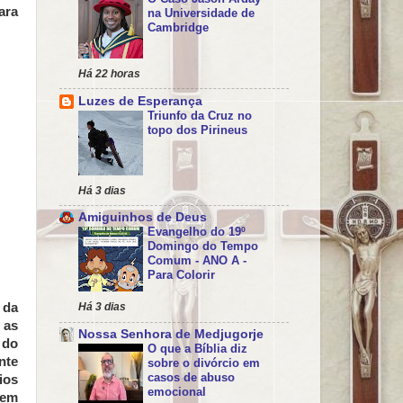
ara
na Universidade de
Cambridge
Há 22 horas
Luzes de Esperança
Triunfo da Cruz no
topo dos Pirineus
Há 3 dias
Amiguinhos de Deus
Evangelho do 19º
Domingo do Tempo
Comum - ANO A -
Para Colorir
 da
Há 3 dias
 as
Nossa Senhora de Medjugorje
 do
O que a Bíblia diz
nte
sobre o divórcio em
casos de abuso
ios
emocional
mem