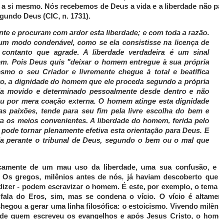
 a si mesmo. Nós recebemos de Deus a vida e a liberdade não p
gundo Deus (CIC, n. 1731).
e e procuram com ardor esta liberdade; e com toda a razão.
um modo condenável, como se ela consistisse na licença de
contanto que agrade. A liberdade verdadeira é um sinal
em. Pois Deus quis "deixar o homem entregue à sua própria
mo o seu Criador e livremente chegue à total e beatífica
anto, a dignidade do homem que ele proceda segundo a própria
seja movido e determinado pessoalmente desde dentro e não
ou por mera coação externa. O homem atinge esta dignidade
as paixões, tende para seu fim pela livre escolha do bem e
iva os meios convenientes. A liberdade do homem, ferida pelo
 pode tornar plenamente efetiva esta orientação para Deus. E
da perante o tribunal de Deus, segundo o bem ou o mal que
camente de um mau uso da liberdade, uma sua confusão, e
 Os gregos, milênios antes de nós, já haviam descoberto que
izer - podem escravizar o homem. É este, por exemplo, o tema
fala do Eros, sim, mas se condena o vício. O vício é altame
hegou a gerar uma linha filosófica: o estoicismo. Vivendo milên
a de quem escreveu os evangelhos e após Jesus Cristo, o ho