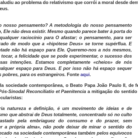
 aludiu ao problema do relativismo que corrói a moral desde den
eus.
no nosso pensamento? A metodologia do nosso pensamento
, Ele não deva existir. Mesmo quando parece bater à porta do
ualquer raciocínio para O afastar; o pensamento, para ser
urado de modo que a «hipótese Deus» se torne supérflua. E
tade não há espaço para Ele. Queremo-nos a nós mesmos,
ocar, a felicidade que se pode experimentar, o sucesso dos
sas intenções. Estamos completamente «cheios» de nós
alquer espaço para Deus. E por isso não há espaço sequer
s pobres, para os estrangeiros.
Fonte
aqui
.
la sociedade contemporânea, o Beato Papa João Paulo II, de fe
Pós-Sinodal
Reconciliatio et Paenitencia
a mitigação do sentido
ularistas:
ria natureza e definição, é um movimento de ideias e de
o que abstrai de Deus totalmente, concentrado só no culto
rastado pela embriaguez do consumo e do prazer, sem
r a própria alma», não pode deixar de minar o sentido do
pecado na sociedade contemporânea também pelos equívocos