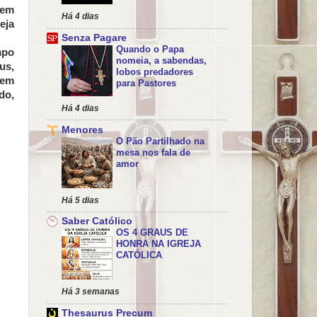
rem
Há 4 dias
eja
Senza Pagare
Quando o Papa
mpo
nomeia, a sabendas,
us,
lobos predadores
sem
para Pastores
do,
Há 4 dias
Menores
O Pão Partilhado na
mesa nos fala de
amor
Há 5 dias
Saber Católico
OS 4 GRAUS DE
HONRA NA IGREJA
CATÓLICA
Há 3 semanas
Thesaurus Precum