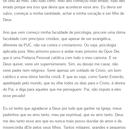
se uniu ao meu. Deu tudo certo. Meu ano começou todo errado, tudo deu
errado porque era isso que devia que acontecer esse ano. Eu devia ser
salvo, começar a minha santidade, achar a minha vocação e ser filho de
Deus.
Ano que vem começo minha faculdade de psicologia, procurei uma ótima
faculdade com princípios cristãos, que apesar de ser evangélica,
diferente da PUC, não vai contra o cristianismo. Ou seja, psicologia
aplicada pura. Meu próximo passo é andar mais próximo da Opus Dei,
que é uma Prelazia Pessoal católica com todo o meu carisma. E se
Deus quiser, serei um supernúmerario. Sim, eu desejo me casar, não
serei padre nem religioso. Serei apenas um soldado de Cristo, um bom
católico e uma ótima família cristã. E que eu seja, como Santo Estevão,
apedrejado pelo mundo, que eu olhe todos os dias para o Cristo, à destra
do Pai, e diga para aqueles que me perseguem: Pai, não impute a eles
esse pecado!
Eu só tenho que agradecer a Deus por tudo que ganhei na Igreja, meus
padrinhos que eu amo tanto, meu pai espíritual, que eu amo tanto. Deus
me deu tanto esse ano que eu nunca mais posso duvidar do amor e da
misericórdia dEle pelos seus filhos. Tantos milagres, grandes e pequenos