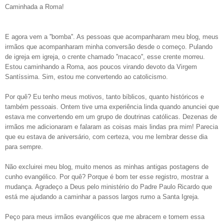
Caminhada a Roma!
E agora vem a ''bomba''. As pessoas que acompanharam meu blog, meus
irmãos que acompanharam minha conversão desde o começo. Pulando
de igreja em igreja, o crente chamado ''macaco'', esse crente morreu.
Estou caminhando a Roma, aos poucos virando devoto da Virgem
Santíssima. Sim, estou me convertendo ao catolicismo.
Por quê? Eu tenho meus motivos, tanto bíblicos, quanto históricos e
também pessoais. Ontem tive uma experiência linda quando anunciei que
estava me convertendo em um grupo de doutrinas católicas. Dezenas de
irmãos me adicionaram e falaram as coisas mais lindas pra mim! Parecia
que eu estava de aniversário, com certeza, vou me lembrar desse dia
para sempre.
Não excluirei meu blog, muito menos as minhas antigas postagens de
cunho evangélico. Por quê? Porque é bom ter esse registro, mostrar a
mudança. Agradeço a Deus pelo ministério do Padre Paulo Ricardo que
está me ajudando a caminhar a passos largos rumo a Santa Igreja.
Peço para meus irmãos evangélicos que me abracem e tomem essa