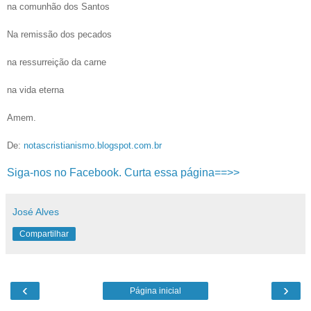
na comunhão dos Santos
Na remissão dos pecados
na ressurreição da carne
na vida eterna
Amem.
De:
notascristianismo.blogspot.com.br
Siga-nos no Facebook. Curta essa página==>>
José Alves
Compartilhar
‹
›
Página inicial