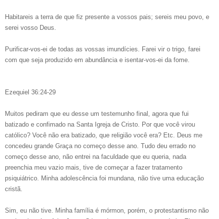
Habitareis a terra de que fiz presente a vossos pais; sereis meu povo, e
serei vosso Deus.
Purificar-vos-ei de todas as vossas imundícies. Farei vir o trigo, farei
com que seja produzido em abundância e isentar-vos-ei da fome.
Ezequiel 36:24-29
Muitos pediram que eu desse um testemunho final, agora que fui
batizado e confimado na Santa Igreja de Cristo. Por que você virou
católico? Você não era batizado, que religião você era? Etc. Deus me
concedeu grande Graça no começo desse ano. Tudo deu errado no
começo desse ano, não entrei na faculdade que eu queria, nada
preenchia meu vazio mais, tive de começar a fazer tratamento
psiquiátrico. Minha adolescência foi mundana, não tive uma educação
cristã.
Sim, eu não tive. Minha família é mórmon, porém, o protestantismo não