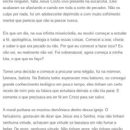
enche ninguém, falta Jesus Cristo vivo presente na eucarístia. Eles
acabaram se afastando e caindo em toda a sorte de pecados. Não os
culpo por nada, fui um adolescente deprimido e com muito sofrimento
mental que parecia que não ia passar nunca.
Eis que um dia, na sua infinita misericórdia, eu resolvi começar a estudar
a fé, apologética, teologia e todas essas coisas. Comecei a orar, chorar,
e saber o que era pecado ou não. Por que eu comecei a fazer isso? Eu
não sei, eu realmente não sei. Foi sobrenatural, agora começa a minha
luta, o que que eu faço?
Tomei uma decisão e comecei a procurar uma religião, fui na mórmon,
luterana, batista. Na Batista todos esperavam meu batismo, eu consegui
grande conhecimento teológico em pouco tempo, eles tinham um certo
receio de mim pois eu falava que estudava demais e não iria parar. E
somente o que precisava era ter fé em Cristo para ser salvo.
A moral puritana se mostrou demôniaca dentro dessa igreja. O
farísaismo, gostavam de dizer que Jesus era o Senhor, mas não tinham
nenhuma virtude, achavam que virtude se baseava em não fumar e
beber. De resto, nenhuma virtude. Não tinham amor, não tinham paixão