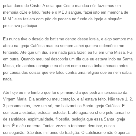
pelas dores de Cristo. A ceia, que Cristo mandou nós fazermos em
memória dEle e falou ''este é o MEU sangue, fazei isto em memória de
MIM.'' eles faziam com pão de padaria no fundo da igreja e ninguém
precisava participar.
Eu nunca tive o desejo de batismo dentro desse igreja, e algo sempre me
atraiu na Igreja Católica mas eu sempre achei que era o demônio me
tentando. Até que um dia, sem nada para fazer, eu fui em uma Missa. Fui
em outra. Quando meu pai descobriu um dia que eu estava indo na Santa
Missa, ele acabou comigo e eu chorei como nunca tinha chorado antes
por causa das coisas que ele falou contra uma religião que eu nem sabia
nada.
Até hoje eu me lembro que foi o primeiro dia que pedi a intercessão da
Virgem Maria. Ela acalmou meu coração, e aí estava feito. Não teve 1, 2,
3 pensamentos, teve um só, me batizarei na Santa Igreja Católica. E
comecei a estudar, estudar, estudar. E até agora eu choro pelo tamanho
de santidade, espiritualidade, filosofia, teologia que essa Santa Igreja
tem. É o céu na terra. Tantas vezes a tentaram derrubar, nunca
conseguirão. São dois mil anos de tradição. O catolicismo não é apenas