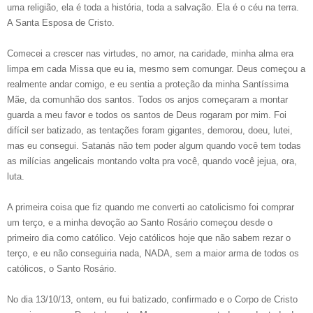
uma religião, ela é toda a história, toda a salvação. Ela é o céu na terra.
A Santa Esposa de Cristo.
Comecei a crescer nas virtudes, no amor, na caridade, minha alma era
limpa em cada Missa que eu ia, mesmo sem comungar. Deus começou a
realmente andar comigo, e eu sentia a proteção da minha Santíssima
Mãe, da comunhão dos santos. Todos os anjos começaram a montar
guarda a meu favor e todos os santos de Deus rogaram por mim. Foi
difícil ser batizado, as tentações foram gigantes, demorou, doeu, lutei,
mas eu consegui. Satanás não tem poder algum quando você tem todas
as milícias angelicais montando volta pra você, quando você jejua, ora,
luta.
A primeira coisa que fiz quando me converti ao catolicismo foi comprar
um terço, e a minha devoção ao Santo Rosário começou desde o
primeiro dia como católico. Vejo católicos hoje que não sabem rezar o
terço, e eu não conseguiria nada, NADA, sem a maior arma de todos os
católicos, o Santo Rosário.
No dia 13/10/13, ontem, eu fui batizado, confirmado e o Corpo de Cristo