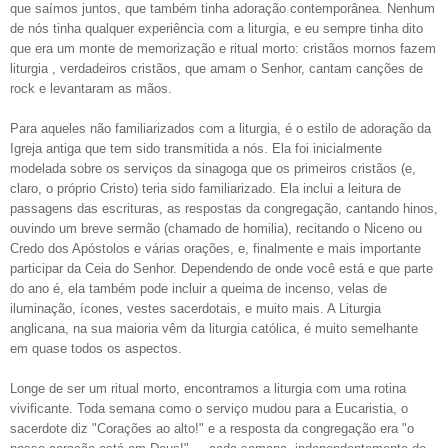
que saímos juntos, que também tinha adoração contemporânea. Nenhum
de nós tinha qualquer experiência com a liturgia, e eu sempre tinha dito
que era um monte de memorização e ritual morto: cristãos mornos fazem
liturgia , verdadeiros cristãos, que amam o Senhor, cantam canções de
rock e levantaram as mãos.
Para aqueles não familiarizados com a liturgia, é o estilo de adoração da
Igreja antiga que tem sido transmitida a nós. Ela foi inicialmente
modelada sobre os serviços da sinagoga que os primeiros cristãos (e,
claro, o próprio Cristo) teria sido familiarizado. Ela inclui a leitura de
passagens das escrituras, as respostas da congregação, cantando hinos,
ouvindo um breve sermão (chamado de homilia), recitando o Niceno ou
Credo dos Apóstolos e várias orações, e, finalmente e mais importante
participar da Ceia do Senhor. Dependendo de onde você está e que parte
do ano é, ela também pode incluir a queima de incenso, velas de
iluminação, ícones, vestes sacerdotais, e muito mais. A Liturgia
anglicana, na sua maioria vêm da liturgia católica, é muito semelhante
em quase todos os aspectos.
Longe de ser um ritual morto, encontramos a liturgia com uma rotina
vivificante. Toda semana como o serviço mudou para a Eucaristia, o
sacerdote diz "Corações ao alto!" e a resposta da congregação era "o