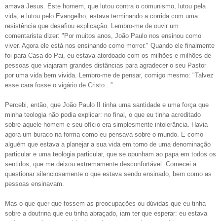
amava Jesus. Este homem, que lutou contra o comunismo, lutou pela
vida, e lutou pelo Evangelho, estava terminando a corrida com uma
resistência que desafiou explicação. Lembro-me de ouvir um
comentarista dizer: "Por muitos anos, João Paulo nos ensinou como
viver. Agora ele está nos ensinando como morrer." Quando ele finalmente
foi para Casa do Pai, eu estava atordoado com os milhões e milhões de
pessoas que viajaram grandes distâncias para agradecer o seu Pastor
por uma vida bem vivida. Lembro-me de pensar, comigo mesmo: "Talvez
esse cara fosse o vigário de Cristo...”.
Percebi, então, que João Paulo II tinha uma santidade e uma força que
minha teologia não podia explicar: no final, o que eu tinha acreditado
sobre aquele homem e seu ofício era simplesmente intolerância. Havia
agora um buraco na forma como eu pensava sobre o mundo. E como
alguém que estava a planejar a sua vida em torno de uma denominação
particular e uma teologia particular, que se opunham ao papa em todos os
sentidos, que me deixou extremamente desconfortável. Comecei a
questionar silenciosamente o que estava sendo ensinado, bem como as
pessoas ensinavam.
Mas o que quer que fossem as preocupações ou dúvidas que eu tinha
sobre a doutrina que eu tinha abraçado, iam ter que esperar: eu estava