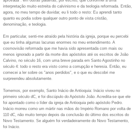
aprovada": em outras palavras, por escrito, que conformei a uma
interpretação muito estreita do calvinismo e da teologia reformada. Então,
agora, no meu tempo de duvidar, eu li todo o resto: Eu aprendi tanto
quanto eu podia sobre qualquer outro ponto de vista cristão,
denominação, e teologia.
Em particular, senti-me atraído pela história da igreja, porque eu percebi
que eu tinha algumas lacunas enormes no meu entendimento. A
cosmovisão reformada que me havia sido apresentada com mais ou
menos ignorado a partir da morte dos apóstolos até os escritos de João
Calvino, no século 16, com uma breve parada em Santo Agostinho no
século 4: todo o resto era visto como a corrupção e heresia. Então, eu
comecei a ler sobre os "anos perdidos", e o que eu descobri me
surpreendeu absolutamente.
Tomemos, por exemplo, Santo Inácio de Antioquia: Inácio viveu no
primeiro século dC, e foi discúpulo do Apóstolo João. Acredita-se que ele
foi apontado como o líder da igreja de Antioquia pelo apóstolo Pedro.
Inácio morreu como um mártir nas mãos do Império Romano por volta de
110 dC, não muito tempo depois da conclusão do último dos escritos do
Novo Testamento. Se alguém foi verdadeiramente do Novo Testamento,
foi Inácio.