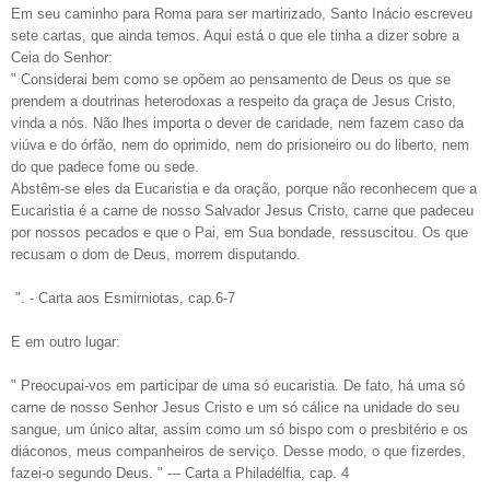
Em seu caminho para Roma para ser martirizado, Santo Inácio escreveu
sete cartas, que ainda temos. Aqui está o que ele tinha a dizer sobre a
Ceia do Senhor:
" Considerai bem como se opõem ao pensamento de Deus os que se
prendem a doutrinas heterodoxas a respeito da graça de Jesus Cristo,
vinda a nós. Não lhes importa o dever de caridade, nem fazem caso da
viúva e do órfão, nem do oprimido, nem do prisioneiro ou do liberto, nem
do que padece fome ou sede.
Abstêm-se eles da Eucaristia e da oração, por­que não reconhecem que a
Eucaristia é a carne de nosso Salvador Jesus Cristo, carne que padeceu
por nos­sos pecados e que o Pai, em Sua bondade, ressuscitou. Os que
recusam o dom de Deus, morrem disputando.
". - Carta aos Esmirniotas, cap.6-7
E em outro lugar:
" Preocupai-vos em participar de uma só eucaristia. De fato, há uma só
carne de nosso Senhor Jesus Cristo e um só cálice na unidade do seu
sangue, um único altar, assim como um só bispo com o presbitério e os
diáconos, meus companheiros de serviço. Desse modo, o que fizerdes,
fazei-o segundo Deus. " --- Carta a Philadélfia, cap. 4