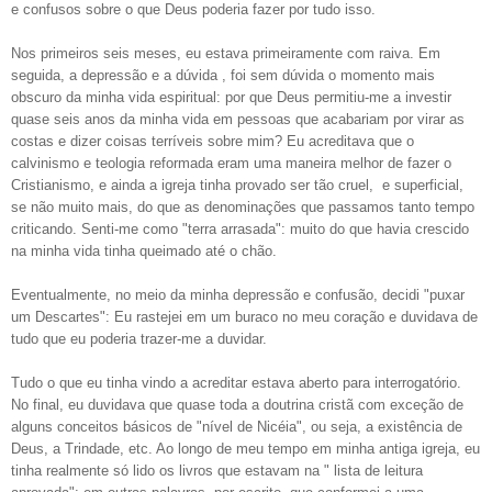
e confusos sobre o que Deus poderia fazer por tudo isso.
Nos primeiros seis meses, eu estava primeiramente com raiva. Em
seguida, a depressão e a dúvida , foi sem dúvida o momento mais
obscuro da minha vida espiritual: por que Deus permitiu-me a investir
quase seis anos da minha vida em pessoas que acabariam por virar as
costas e dizer coisas terríveis sobre mim? Eu acreditava que o
calvinismo e teologia reformada eram uma maneira melhor de fazer o
Cristianismo, e ainda a igreja tinha provado ser tão cruel, e superficial,
se não muito mais, do que as denominações que passamos tanto tempo
criticando. Senti-me como "terra arrasada": muito do que havia crescido
na minha vida tinha queimado até o chão.
Eventualmente, no meio da minha depressão e confusão, decidi "puxar
um Descartes": Eu rastejei em um buraco no meu coração e duvidava de
tudo que eu poderia trazer-me a duvidar.
Tudo o que eu tinha vindo a acreditar estava aberto para interrogatório.
No final, eu duvidava que quase toda a doutrina cristã com exceção de
alguns conceitos básicos de "nível de Nicéia", ou seja, a existência de
Deus, a Trindade, etc. Ao longo de meu tempo em minha antiga igreja, eu
tinha realmente só lido os livros que estavam na " lista de leitura