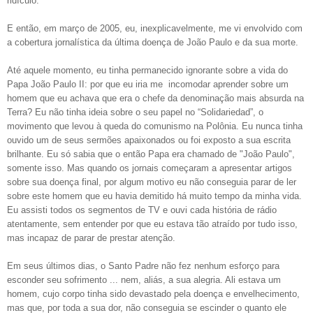
ridículo.
E então, em março de 2005, eu, inexplicavelmente, me vi envolvido com
a cobertura jornalística da última doença de João Paulo e da sua morte.
Até aquele momento, eu tinha permanecido ignorante sobre a vida do
Papa João Paulo II: por que eu iria me incomodar aprender sobre um
homem que eu achava que era o chefe da denominação mais absurda na
Terra? Eu não tinha ideia sobre o seu papel no “Solidariedad”, o
movimento que levou à queda do comunismo na Polônia. Eu nunca tinha
ouvido um de seus sermões apaixonados ou foi exposto a sua escrita
brilhante. Eu só sabia que o então Papa era chamado de "João Paulo",
somente isso. Mas quando os jornais começaram a apresentar artigos
sobre sua doença final, por algum motivo eu não conseguia parar de ler
sobre este homem que eu havia demitido há muito tempo da minha vida.
Eu assisti todos os segmentos de TV e ouvi cada história de rádio
atentamente, sem entender por que eu estava tão atraído por tudo isso,
mas incapaz de parar de prestar atenção.
Em seus últimos dias, o Santo Padre não fez nenhum esforço para
esconder seu sofrimento ... nem, aliás, a sua alegria. Ali estava um
homem, cujo corpo tinha sido devastado pela doença e envelhecimento,
mas que, por toda a sua dor, não conseguia se escinder o quanto ele