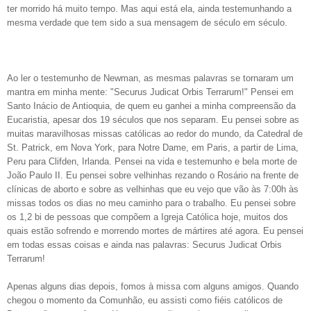
ter morrido há muito tempo. Mas aqui está ela, ainda testemunhando a
mesma verdade que tem sido a sua mensagem de século em século.
Ao ler o testemunho de Newman, as mesmas palavras se tornaram um
mantra em minha mente: "Securus Judicat Orbis Terrarum!" Pensei em
Santo Inácio de Antioquia, de quem eu ganhei a minha compreensão da
Eucaristia, apesar dos 19 séculos que nos separam. Eu pensei sobre as
muitas maravilhosas missas católicas ao redor do mundo, da Catedral de
St. Patrick, em Nova York, para Notre Dame, em Paris, a partir de Lima,
Peru para Clifden, Irlanda. Pensei na vida e testemunho e bela morte de
João Paulo II. Eu pensei sobre velhinhas rezando o Rosário na frente de
clínicas de aborto e sobre as velhinhas que eu vejo que vão às 7:00h às
missas todos os dias no meu caminho para o trabalho. Eu pensei sobre
os 1,2 bi de pessoas que compõem a Igreja Católica hoje, muitos dos
quais estão sofrendo e morrendo mortes de mártires até agora. Eu pensei
em todas essas coisas e ainda nas palavras: Securus Judicat Orbis
Terrarum!
Apenas alguns dias depois, fomos à missa com alguns amigos. Quando
chegou o momento da Comunhão, eu assisti como fiéis católicos de