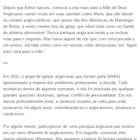
Depois que Arthur nasceu, comecei a orar mais para a Mãe de Deus.
Anglicanos variam muito em suas opiniões sobre Maria, que vão desde
os crentes anglo-católicos, que quase não têm diferenças de Mariologia
de Roma, a muito crentes fora da igreja, que vêem tudo como um bando
de idolatria abominável. Nossa paróquia anglicana tende a se inclinar
mais para o segundo. Mas havia alguns de nós que, com uma piscada e
um sorriso, iria falar sobre como em nossas vidas devocionais nós "ligam
para casa para a mãe."
***
Em 2011, o grupo de igrejas anglicanas que faziam parte (AMIA)
apresentaram a maioria dos problemas protestantes: a divisão. Tudo
aconteceu dentro de algumas semanas, e não foi motivada por qualquer
grandes questões doutrinais, apenas conflito de personalidade. Ele nos
deixou profundamente triste, e sentimos levados de volta para onde
estávamos há alguns anos, considerando-se o anglicanismo, ortodoxia e
catolicismo.
Por alguns meses, participamos de uma paróquia anglicana que estava
em um ramo diferente do anglicanismo. Em seguida, visitamos três
igrejas ortodoxas diferentes. Nós amamos a beleza da liturgia ortodoxa, e