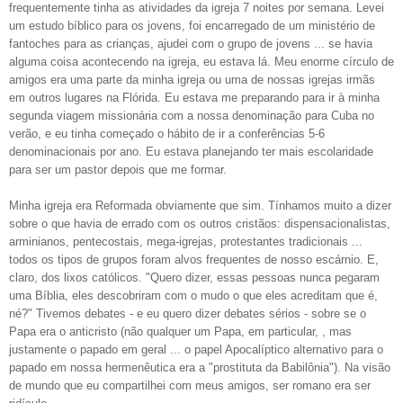
frequentemente tinha as atividades da igreja 7 noites por semana. Levei
um estudo bíblico para os jovens, foi encarregado de um ministério de
fantoches para as crianças, ajudei com o grupo de jovens ... se havia
alguma coisa acontecendo na igreja, eu estava lá. Meu enorme círculo de
amigos era uma parte da minha igreja ou uma de nossas igrejas irmãs
em outros lugares na Flórida. Eu estava me preparando para ir à minha
segunda viagem missionária com a nossa denominação para Cuba no
verão, e eu tinha começado o hábito de ir a conferências 5-6
denominacionais por ano. Eu estava planejando ter mais escolaridade
para ser um pastor depois que me formar.
Minha igreja era Reformada obviamente que sim. Tínhamos muito a dizer
sobre o que havia de errado com os outros cristãos: dispensacionalistas,
arminianos, pentecostais, mega-igrejas, protestantes tradicionais ...
todos os tipos de grupos foram alvos frequentes de nosso escárnio. E,
claro, dos lixos católicos. "Quero dizer, essas pessoas nunca pegaram
uma Bíblia, eles descobriram com o mudo o que eles acreditam que é,
né?" Tivemos debates - e eu quero dizer debates sérios - sobre se o
Papa era o anticristo (não qualquer um Papa, em particular, , mas
justamente o papado em geral ... o papel Apocalíptico alternativo para o
papado em nossa hermenêutica era a "prostituta da Babilônia"). Na visão
de mundo que eu compartilhei com meus amigos, ser romano era ser