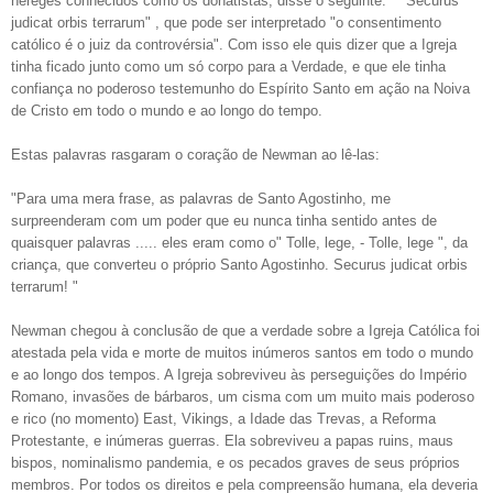
hereges conhecidos como os donatistas, disse o seguinte: " "Securus
judicat orbis terrarum" , que pode ser interpretado "o consentimento
católico é o juiz da controvérsia". Com isso ele quis dizer que a Igreja
tinha ficado junto como um só corpo para a Verdade, e que ele tinha
confiança no poderoso testemunho do Espírito Santo em ação na Noiva
de Cristo em todo o mundo e ao longo do tempo.
Estas palavras rasgaram o coração de Newman ao lê-las:
"Para uma mera frase, as palavras de Santo Agostinho, me
surpreenderam com um poder que eu nunca tinha sentido antes de
quaisquer palavras ..... eles eram como o" Tolle, lege, - Tolle, lege ", da
criança, que converteu o próprio Santo Agostinho. Securus judicat orbis
terrarum! "
Newman chegou à conclusão de que a verdade sobre a Igreja Católica foi
atestada pela vida e morte de muitos inúmeros santos em todo o mundo
e ao longo dos tempos. A Igreja sobreviveu às perseguições do Império
Romano, invasões de bárbaros, um cisma com um muito mais poderoso
e rico (no momento) East, Vikings, a Idade das Trevas, a Reforma
Protestante, e inúmeras guerras. Ela sobreviveu a papas ruins, maus
bispos, nominalismo pandemia, e os pecados graves de seus próprios
membros. Por todos os direitos e pela compreensão humana, ela deveria