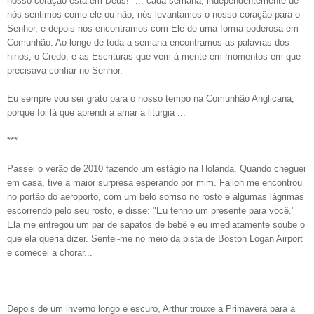
nosso coração está em Deus!" ... cada semana, independentemente de
nós sentimos como ele ou não, nós levantamos o nosso coração para o
Senhor, e depois nos encontramos com Ele de uma forma poderosa em
Comunhão. Ao longo de toda a semana encontramos as palavras dos
hinos, o Credo, e as Escrituras que vem à mente em momentos em que
precisava confiar no Senhor.
Eu sempre vou ser grato para o nosso tempo na Comunhão Anglicana,
porque foi lá que aprendi a amar a liturgia ...
***
Passei o verão de 2010 fazendo um estágio na Holanda. Quando cheguei
em casa, tive a maior surpresa esperando por mim. Fallon me encontrou
no portão do aeroporto, com um belo sorriso no rosto e algumas lágrimas
escorrendo pelo seu rosto, e disse: "Eu tenho um presente para você."
Ela me entregou um par de sapatos de bebê e eu imediatamente soube o
que ela queria dizer. Sentei-me no meio da pista de Boston Logan Airport
e comecei a chorar...
Depois de um inverno longo e escuro, Arthur trouxe a Primavera para a