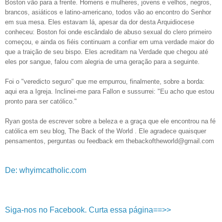
Boston vão para a frente. Homens e mulheres, jovens e velhos, negros,
brancos, asiáticos e latino-americano, todos vão ao encontro do Senhor
em sua mesa. Eles estavam lá, apesar da dor desta Arquidiocese
conheceu: Boston foi onde escândalo de abuso sexual do clero primeiro
começou, e ainda os fiéis continuam a confiar em uma verdade maior do
que a traição de seu bispo. Eles acreditam na Verdade que chegou até
eles por sangue, falou com alegria de uma geração para a seguinte.
Foi o "veredicto seguro" que me empurrou, finalmente, sobre a borda:
aqui era a Igreja. Inclinei-me para Fallon e sussurrei: "Eu acho que estou
pronto para ser católico."
Ryan gosta de escrever sobre a beleza e a graça que ele encontrou na fé
católica em seu blog, The Back of the World . Ele agradece quaisquer
pensamentos, perguntas ou feedback em thebackoftheworld@gmail.com
De: whyimcatholic.com
Siga-nos no Facebook. Curta essa página==>>