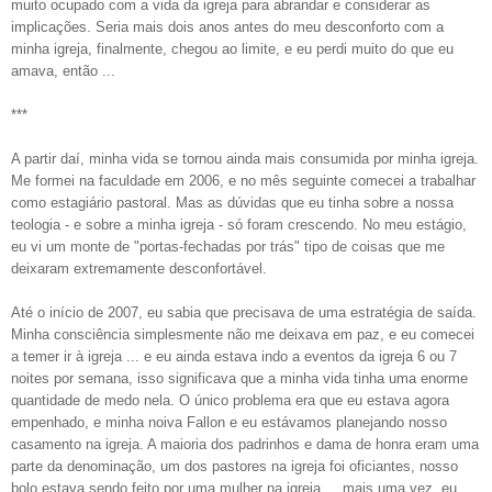
muito ocupado com a vida da igreja para abrandar e considerar as
implicações. Seria mais dois anos antes do meu desconforto com a
minha igreja, finalmente, chegou ao limite, e eu perdi muito do que eu
amava, então ...
***
A partir daí, minha vida se tornou ainda mais consumida por minha igreja.
Me formei na faculdade em 2006, e no mês seguinte comecei a trabalhar
como estagiário pastoral. Mas as dúvidas que eu tinha sobre a nossa
teologia - e sobre a minha igreja - só foram crescendo. No meu estágio,
eu vi um monte de "portas-fechadas por trás" tipo de coisas que me
deixaram extremamente desconfortável.
Até o início de 2007, eu sabia que precisava de uma estratégia de saída.
Minha consciência simplesmente não me deixava em paz, e eu comecei
a temer ir à igreja ... e eu ainda estava indo a eventos da igreja 6 ou 7
noites por semana, isso significava que a minha vida tinha uma enorme
quantidade de medo nela. O único problema era que eu estava agora
empenhado, e minha noiva Fallon e eu estávamos planejando nosso
casamento na igreja. A maioria dos padrinhos e dama de honra eram uma
parte da denominação, um dos pastores na igreja foi oficiantes, nosso
bolo estava sendo feito por uma mulher na igreja ... mais uma vez, eu