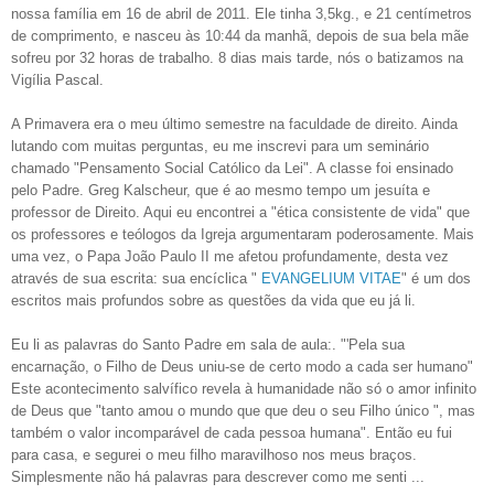
nossa família em 16 de abril de 2011. Ele tinha 3,5kg., e 21 centímetros
de comprimento, e nasceu às 10:44 da manhã, depois de sua bela mãe
sofreu por 32 horas de trabalho. 8 dias mais tarde, nós o batizamos na
Vigília Pascal.
A Primavera era o meu último semestre na faculdade de direito. Ainda
lutando com muitas perguntas, eu me inscrevi para um seminário
chamado "Pensamento Social Católico da Lei". A classe foi ensinado
pelo Padre. Greg Kalscheur, que é ao mesmo tempo um jesuíta e
professor de Direito. Aqui eu encontrei a "ética consistente de vida" que
os professores e teólogos da Igreja argumentaram poderosamente. Mais
uma vez, o Papa João Paulo II me afetou profundamente, desta vez
através de sua escrita: sua encíclica "
EVANGELIUM VITAE
" é um dos
escritos mais profundos sobre as questões da vida que eu já li.
Eu li as palavras do Santo Padre em sala de aula:. "'Pela sua
encarnação, o Filho de Deus uniu-se de certo modo a cada ser humano"
Este acontecimento salvífico revela à humanidade não só o amor infinito
de Deus que "tanto amou o mundo que que deu o seu Filho único ", mas
também o valor incomparável de cada pessoa humana". Então eu fui
para casa, e segurei o meu filho maravilhoso nos meus braços.
Simplesmente não há palavras para descrever como me senti ...