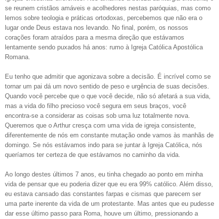
se reunem cristãos amáveis ​​e acolhedores nestas paróquias, mas como
lemos sobre teologia e práticas ortodoxas, percebemos que não era o
lugar onde Deus estava nos levando. No final, porém, os nossos
corações foram atraídos para a mesma direção que estávamos
lentamente sendo puxados há anos: rumo à Igreja Católica Apostólica
Romana.
Eu tenho que admitir que agonizava sobre a decisão. É incrível como se
tornar um pai dá um novo sentido de peso e urgência de suas decisões.
Quando você percebe que o que você decide, não só afetará a sua vida,
mas a vida do filho precioso você segura em seus braços, você
encontra-se a considerar as coisas sob uma luz totalmente nova.
Queremos que o Arthur cresça com uma vida de igreja consistente,
diferentemente de nós em constante mutação onde vamos às manhãs de
domingo. Se nós estávamos indo para se juntar à Igreja Católica, nós
queríamos ter certeza de que estávamos no caminho da vida.
Ao longo destes últimos 7 anos, eu tinha chegado ao ponto em minha
vida de pensar que eu poderia dizer que eu era 99% católico. Além disso,
eu estava cansado das constantes farpas e cismas que parecem ser
uma parte inerente da vida de um protestante. Mas antes que eu pudesse
dar esse último passo para Roma, houve um último, pressionando a