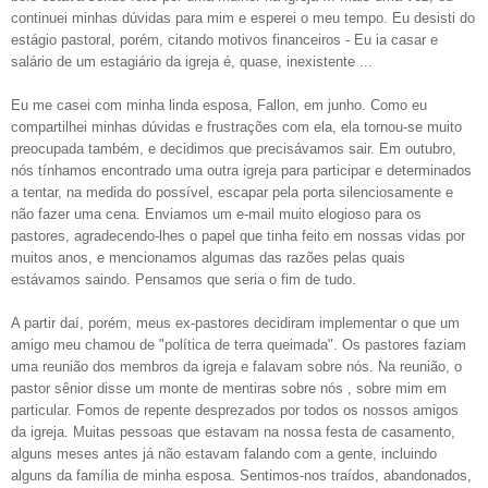
continuei minhas dúvidas para mim e esperei o meu tempo. Eu desisti do
estágio pastoral, porém, citando motivos financeiros - Eu ia casar e
salário de um estagiário da igreja é, quase, inexistente ...
Eu me casei com minha linda esposa, Fallon, em junho. Como eu
compartilhei minhas dúvidas e frustrações com ela, ela tornou-se muito
preocupada também, e decidimos que precisávamos sair. Em outubro,
nós tínhamos encontrado uma outra igreja para participar e determinados
a tentar, na medida do possível, escapar pela porta silenciosamente e
não fazer uma cena. Enviamos um e-mail muito elogioso para os
pastores, agradecendo-lhes o papel que tinha feito em nossas vidas por
muitos anos, e mencionamos algumas das razões pelas quais
estávamos saindo. Pensamos que seria o fim de tudo.
A partir daí, porém, meus ex-pastores decidiram implementar o que um
amigo meu chamou de "política de terra queimada". Os pastores faziam
uma reunião dos membros da igreja e falavam sobre nós. Na reunião, o
pastor sênior disse um monte de mentiras sobre nós , sobre mim em
particular. Fomos de repente desprezados por todos os nossos amigos
da igreja. Muitas pessoas que estavam na nossa festa de casamento,
alguns meses antes já não estavam falando com a gente, incluindo
alguns da família de minha esposa. Sentimos-nos traídos, abandonados,