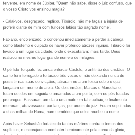
fervente, em nome de Júpiter. "Quem não sabe, disse o juiz confuso, que
o vosso Cristo vos ensinou magia?
- Calai-vos, desgraçado, replicou Tibúrcio, não me façais a injúria de
proferir diante de mim com furiosos lábios tão sagrado nome".
Fabiano, encolerizado, o condenou imediatamente a perder a cabeça
como blasfemo e culpado de haver proferido atrozes injúrias. Tibúrcio foi
levado a um lugar da cidade, onde o executaram; mais tarde, Deus
realizou no mesmo lugar grande número de milagres.
O pérfido Torquato fez ainda enforcar Cástulo, o anfitrião dos cristãos. O
santo foi interrogado e torturado três vezes e, não deixando nunca de
persistir nas suas convicções, atiraram-no a um fosso sobre o qual
lançaram um monte de areia. Os dois irmãos, Marcos e Marceliano,
foram detidos em seguida e amarrados a um poste, com os pés furados
pro pregos. Passaram um dia e uma noite em tal suplício, e finalmente
morreram, atravessados por lanças, por ordem do juiz. Foram sepultados
a duas milhas de Roma, num cemitério que deles recebeu o nome.
Após haver Sebastião fortalecido tantos mártires contra o temos dos
suplícios, e encorajado a combater heroicamente pela coroa da glória,