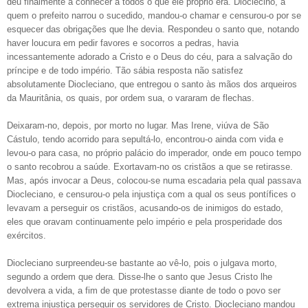
deu finalmente a conhecer a todos o que ele próprio era. Dioclecino, a
quem o prefeito narrou o sucedido, mandou-o chamar e censurou-o por se
esquecer das obrigações que lhe devia. Respondeu o santo que, notando
haver loucura em pedir favores e socorros a pedras, havia
incessantemente adorado a Cristo e o Deus do céu, para a salvação do
príncipe e de todo império. Tão sábia resposta não satisfez
absolutamente Diocleciano, que entregou o santo às mãos dos arqueiros
da Mauritânia, os quais, por ordem sua, o vararam de flechas.
Deixaram-no, depois, por morto no lugar. Mas Irene, viúva de São
Cástulo, tendo acorrido para sepultá-lo, encontrou-o ainda com vida e
levou-o para casa, no próprio palácio do imperador, onde em pouco tempo
o santo recobrou a saúde. Exortavam-no os cristãos a que se retirasse.
Mas, após invocar a Deus, colocou-se numa escadaria pela qual passava
Diocleciano, e censurou-o pela injustiça com a qual os seus pontífices o
levavam a perseguir os cristãos, acusando-os de inimigos do estado,
eles que oravam continuamente pelo império e pela prosperidade dos
exércitos.
Diocleciano surpreendeu-se bastante ao vê-lo, pois o julgava morto,
segundo a ordem que dera. Disse-lhe o santo que Jesus Cristo lhe
devolvera a vida, a fim de que protestasse diante de todo o povo ser
extrema injustiça perseguir os servidores de Cristo. Diocleciano mandou