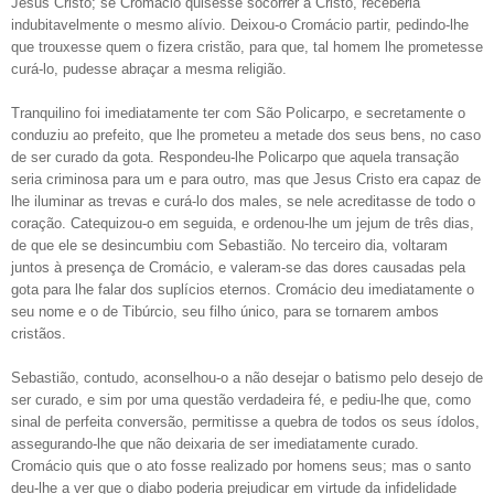
Jesus Cristo; se Cromácio quisesse socorrer a Cristo, receberia
indubitavelmente o mesmo alívio. Deixou-o Cromácio partir, pedindo-lhe
que trouxesse quem o fizera cristão, para que, tal homem lhe prometesse
curá-lo, pudesse abraçar a mesma religião.
Tranquilino foi imediatamente ter com São Policarpo, e secretamente o
conduziu ao prefeito, que lhe prometeu a metade dos seus bens, no caso
de ser curado da gota. Respondeu-lhe Policarpo que aquela transação
seria criminosa para um e para outro, mas que Jesus Cristo era capaz de
lhe iluminar as trevas e curá-lo dos males, se nele acreditasse de todo o
coração. Catequizou-o em seguida, e ordenou-lhe um jejum de três dias,
de que ele se desincumbiu com Sebastião. No terceiro dia, voltaram
juntos à presença de Cromácio, e valeram-se das dores causadas pela
gota para lhe falar dos suplícios eternos. Cromácio deu imediatamente o
seu nome e o de Tibúrcio, seu filho único, para se tornarem ambos
cristãos.
Sebastião, contudo, aconselhou-o a não desejar o batismo pelo desejo de
ser curado, e sim por uma questão verdadeira fé, e pediu-lhe que, como
sinal de perfeita conversão, permitisse a quebra de todos os seus ídolos,
assegurando-lhe que não deixaria de ser imediatamente curado.
Cromácio quis que o ato fosse realizado por homens seus; mas o santo
deu-lhe a ver que o diabo poderia prejudicar em virtude da infidelidade