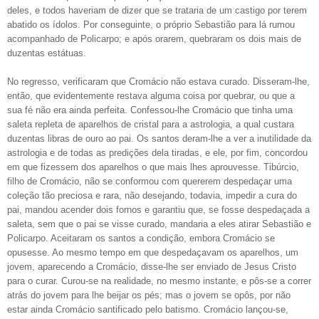
deles, e todos haveriam de dizer que se trataria de um castigo por terem
abatido os ídolos. Por conseguinte, o próprio Sebastião para lá rumou
acompanhado de Policarpo; e após orarem, quebraram os dois mais de
duzentas estátuas.
No regresso, verificaram que Cromácio não estava curado. Disseram-lhe,
então, que evidentemente restava alguma coisa por quebrar, ou que a
sua fé não era ainda perfeita. Confessou-lhe Cromácio que tinha uma
saleta repleta de aparelhos de cristal para a astrologia, a qual custara
duzentas libras de ouro ao pai. Os santos deram-lhe a ver a inutilidade da
astrologia e de todas as predições dela tiradas, e ele, por fim, concordou
em que fizessem dos aparelhos o que mais lhes aprouvesse. Tibúrcio,
filho de Cromácio, não se conformou com quererem despedaçar uma
coleção tão preciosa e rara, não desejando, todavia, impedir a cura do
pai, mandou acender dois fornos e garantiu que, se fosse despedaçada a
saleta, sem que o pai se visse curado, mandaria a eles atirar Sebastião e
Policarpo. Aceitaram os santos a condição, embora Cromácio se
opusesse. Ao mesmo tempo em que despedaçavam os aparelhos, um
jovem, aparecendo a Cromácio, disse-lhe ser enviado de Jesus Cristo
para o curar. Curou-se na realidade, no mesmo instante, e pôs-se a correr
atrás do jovem para lhe beijar os pés; mas o jovem se opôs, por não
estar ainda Cromácio santificado pelo batismo. Cromácio lançou-se,