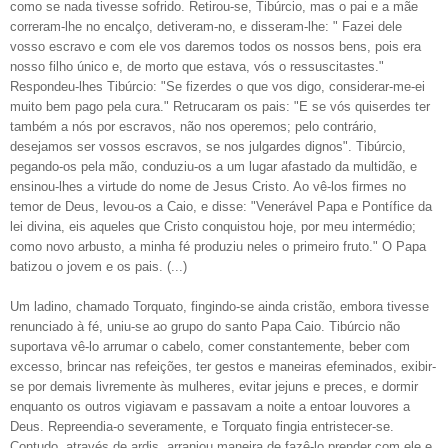
como se nada tivesse sofrido. Retirou-se, Tibúrcio, mas o pai e a mãe
correram-lhe no encalço, detiveram-no, e disseram-lhe: " Fazei dele
vosso escravo e com ele vos daremos todos os nossos bens, pois era
nosso filho único e, de morto que estava, vós o ressuscitastes."
Respondeu-lhes Tibúrcio: "Se fizerdes o que vos digo, considerar-me-ei
muito bem pago pela cura." Retrucaram os pais: "E se vós quiserdes ter
também a nós por escravos, não nos operemos; pelo contrário,
desejamos ser vossos escravos, se nos julgardes dignos". Tibúrcio,
pegando-os pela mão, conduziu-os a um lugar afastado da multidão, e
ensinou-lhes a virtude do nome de Jesus Cristo. Ao vê-los firmes no
temor de Deus, levou-os a Caio, e disse: "Venerável Papa e Pontífice da
lei divina, eis aqueles que Cristo conquistou hoje, por meu intermédio;
como novo arbusto, a minha fé produziu neles o primeiro fruto." O Papa
batizou o jovem e os pais. (...)
Um ladino, chamado Torquato, fingindo-se ainda cristão, embora tivesse
renunciado à fé, uniu-se ao grupo do santo Papa Caio. Tibúrcio não
suportava vê-lo arrumar o cabelo, comer constantemente, beber com
excesso, brincar nas refeições, ter gestos e maneiras efeminados, exibir-
se por demais livremente às mulheres, evitar jejuns e preces, e dormir
enquanto os outros vigiavam e passavam a noite a entoar louvores a
Deus. Repreendia-o severamente, e Torquato fingia entristecer-se.
Contudo, através de ardis, arranjou maneira de fazê-lo prender com ele e