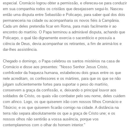
especial. Cromácio logrou obter a permissão, e ofereceu-se para conduzir
em sua companhia rodos os cristãos que desejassem segui-lo. Nasceu
então uma disputa entre Sebastião e Policarpo, para saber qual dos dois
permaneceria na cidade ou acompanharia os novos fiéis à Campânia.
Cada um deles pretendia ficar em Roma, para mais facilmente ir ao
encontro do martírio. O Papa terminou a admirável disputa, achando que
Policarpo, o qual tão dignamente exercia o sacerdócio e possuía a
ciência de Deus, devia acompanhar os retirantes, a fim de animá-los e
dar-lhes assistência.
Chegado o domingo, o Papa celebrou os santos mistérios na casa de
Cromácio e disse aos presentes: "Nosso Senhor Jesus Cristo,
conh4cedor da fraqueza humana, estabeleceu dois graus entre os que
nele acreditam, os confessores e os mártires, para que os que se não
julgam suficientemente fortes para suportar o peso do martírio,
conservem a graça da confissão, e, deixando o principal louvor aos
soldados de Cristo, os quais vão combater pelo seu nome, deles cuidem
com afinco. Logo, os que quiserem irão com nossos filhos Cromácio e
Tibúrcio; e os que quiserem ficarão comigo na cidade. A distância na
terra não separa absolutamente os que a graça de Cristo une; e os
nossos olhos não sentirão a vossa ausência, porque vos
contemplaremos com o olhar do homem interior."