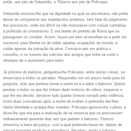
então, aos pés de Sebastião, e Tibúrcio aos pés de Policarpo.
Sebastião mostrou-lhe que na dignidade na qual se encontrava, não podia
deixar de comparecer aos espetáculos profanos, sem falar do julgamento
dos processos, onde era difícil se não misturasse com coisas contrárias
à profissão do cristianismo. E era diante do prefeito de Roma que se
perseguiam os cristãos. Assim, houve por bem aconselhar-se a pedir um
sucessor, para libertar-se de todas aquelas ocupações do mundo, e
cuidar apenas da salvação da alma. Cromácio pés em prática o
conselho, e no mesmo dia solicitou dos amigos que tinha na corte o
obséquio de o assistirem para tanto.
Já próximo do batismo, perguntou-lhe Policarpo, entre outras coisas, se
renunciava a todos os pecados. Respondeu ser um pouco tarde para tal
pergunta, mas que preferia tornar a vestir-se e a adiar o batismo. Queria
perdoar a todos os que lhe tinham dado motivos de cólera, esquecer o
que lhe era devido, devolver tudo quanto tivesse tomado pela violência;
tivera duas concubinas após a morte da mulher, e pretendia dar-lhes
inteira liberdade e arranjar-lhes maridos. Policarpo aprovou-lhe o plano, e
disse-lhe que era para a realização de tal renúncia que se prescreviam
ordinariamente quarenta dias aos que pediam o batismo. Tibúrcio
renunciou à barra da justiça, com a qual pretendia haver-se, depois de
adquirir bastante erudição e eloqüência. Recebeu, então o batismo.