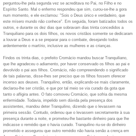
perguntou-lhe pela segunda vez se acreditava no Pai, no Filho e no
Espírito Santo. Mal o enfermo respondeu que sim, curou-se-lhe a gora
num momento, e ele exclamou: "Sois o Deus único e verdadeiro, que
este mísero mundo não conhece". Em seguida, foram batizados todos os
outros, e durante os dez dias que sobravam dias trinta concedidos a
Tranquiliano para os dois filhos, os novos cristãos somente se dedicaram
a louvar a Deus e a se preparar para o combate, desejando todos
ardentemente o martírio, inclusive as mulheres e as crianças.
Findos os trinta dias, o prefeito Cromácio mandou buscar Tranquiliano,
que lhe agradeceu o adiamento, por haver conservado os filhos ao pai e
devolvido o pai aos filhos. Cromácio, não compreendendo o significado
de tais palavras, disse-lhes ser preciso que os filhos fossem oferecer
incenso aos deuses. Tranquilino, então, explicando-se mais claramente,
declarou-lhe ser cristão, e que por tal meio se via curado da gota que
tanto o afligira antes. O fato comoveu Cromácio, que sofria da mesma
enfermidade. Todavia, impelido sem dúvida pela presença dos
assistentes, mandou deter Tranquilino, dizendo que o levassem na
primeira sessão. Contudo, ordenou que o levassem secretamente à sua
presença durante a noite, e prometeu-lhe bastante dinheiro para que lhe
indicasse o remédio que o havia curado. Tranquilino riu-se do dinheiro
prometido e assegurou que outro remédio não havia senão a crença em