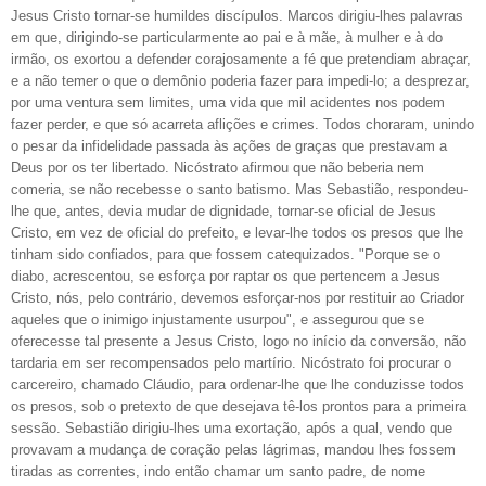
Jesus Cristo tornar-se humildes discípulos. Marcos dirigiu-lhes palavras
em que, dirigindo-se particularmente ao pai e à mãe, à mulher e à do
irmão, os exortou a defender corajosamente a fé que pretendiam abraçar,
e a não temer o que o demônio poderia fazer para impedi-lo; a desprezar,
por uma ventura sem limites, uma vida que mil acidentes nos podem
fazer perder, e que só acarreta aflições e crimes. Todos choraram, unindo
o pesar da infidelidade passada às ações de graças que prestavam a
Deus por os ter libertado. Nicóstrato afirmou que não beberia nem
comeria, se não recebesse o santo batismo. Mas Sebastião, respondeu-
lhe que, antes, devia mudar de dignidade, tornar-se oficial de Jesus
Cristo, em vez de oficial do prefeito, e levar-lhe todos os presos que lhe
tinham sido confiados, para que fossem catequizados. "Porque se o
diabo, acrescentou, se esforça por raptar os que pertencem a Jesus
Cristo, nós, pelo contrário, devemos esforçar-nos por restituir ao Criador
aqueles que o inimigo injustamente usurpou", e assegurou que se
oferecesse tal presente a Jesus Cristo, logo no início da conversão, não
tardaria em ser recompensados pelo martírio. Nicóstrato foi procurar o
carcereiro, chamado Cláudio, para ordenar-lhe que lhe conduzisse todos
os presos, sob o pretexto de que desejava tê-los prontos para a primeira
sessão. Sebastião dirigiu-lhes uma exortação, após a qual, vendo que
provavam a mudança de coração pelas lágrimas, mandou lhes fossem
tiradas as correntes, indo então chamar um santo padre, de nome