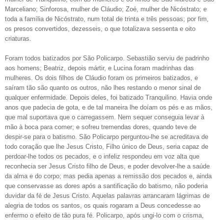
Marceliano; Sinforosa, mulher de Cláudio; Zoé, mulher de Nicóstrato; e
toda a família de Nicóstrato, num total de trinta e três pessoas; por fim,
os presos convertidos, dezesseis, o que totalizava sessenta e oito
criaturas.
Foram todos batizados por São Policarpo. Sebastião serviu de padrinho
aos homens; Beatriz, depois mártir, e Lucina foram madrinhas das
mulheres. Os dois filhos de Cláudio foram os primeiros batizados, e
saíram tão são quanto os outros, não lhes restando o menor sinal de
qualquer enfermidade. Depois deles, foi batizado Tranquilino. Havia onde
anos que padecia de gota, e de tal maneira lhe doíam os pés e as mãos,
que mal suportava que o carregassem. Nem sequer conseguia levar à
mão à boca para comer; e sofreu tremendas dores, quando teve de
despir-se para o batismo. São Policarpo perguntou-lhe se acreditava de
todo coração que lhe Jesus Cristo, Filho único de Deus, seria capaz de
perdoar-lhe todos os pecados, e o infeliz respondeu em voz alta que
reconhecia ser Jesus Cristo filho de Deus, e poder devolver-lhe a saúde
da alma e do corpo; mas pedia apenas a remissão dos pecados e, ainda
que conservasse as dores após a santificação do batismo, não poderia
duvidar da fé de Jesus Cristo. Aquelas palavras arrancaram lágrimas de
alegria de todos os santos, os quais rogaram a Deus concedesse ao
enfermo o efeito de tão pura fé. Policarpo, após ungi-lo com o crisma,