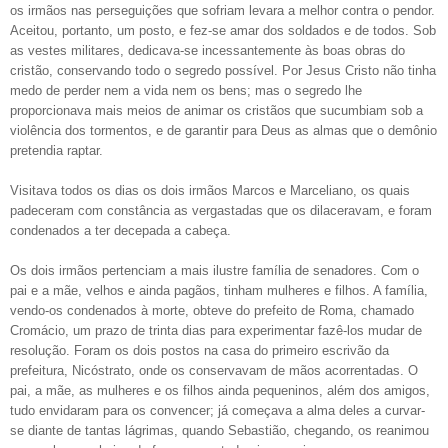
os irmãos nas perseguições que sofriam levara a melhor contra o pendor.
Aceitou, portanto, um posto, e fez-se amar dos soldados e de todos. Sob
as vestes militares, dedicava-se incessantemente às boas obras do
cristão, conservando todo o segredo possível. Por Jesus Cristo não tinha
medo de perder nem a vida nem os bens; mas o segredo lhe
proporcionava mais meios de animar os cristãos que sucumbiam sob a
violência dos tormentos, e de garantir para Deus as almas que o demônio
pretendia raptar.
Visitava todos os dias os dois irmãos Marcos e Marceliano, os quais
padeceram com constância as vergastadas que os dilaceravam, e foram
condenados a ter decepada a cabeça.
Os dois irmãos pertenciam a mais ilustre família de senadores. Com o
pai e a mãe, velhos e ainda pagãos, tinham mulheres e filhos. A família,
vendo-os condenados à morte, obteve do prefeito de Roma, chamado
Cromácio, um prazo de trinta dias para experimentar fazê-los mudar de
resolução. Foram os dois postos na casa do primeiro escrivão da
prefeitura, Nicóstrato, onde os conservavam de mãos acorrentadas. O
pai, a mãe, as mulheres e os filhos ainda pequeninos, além dos amigos,
tudo envidaram para os convencer; já começava a alma deles a curvar-
se diante de tantas lágrimas, quando Sebastião, chegando, os reanimou