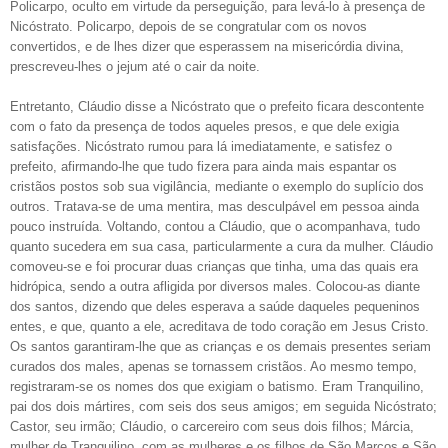
Policarpo, oculto em virtude da perseguição, para levá-lo à presença de
Nicóstrato. Policarpo, depois de se congratular com os novos
convertidos, e de lhes dizer que esperassem na misericórdia divina,
prescreveu-lhes o jejum até o cair da noite.
Entretanto, Cláudio disse a Nicóstrato que o prefeito ficara descontente
com o fato da presença de todos aqueles presos, e que dele exigia
satisfações. Nicóstrato rumou para lá imediatamente, e satisfez o
prefeito, afirmando-lhe que tudo fizera para ainda mais espantar os
cristãos postos sob sua vigilância, mediante o exemplo do suplício dos
outros. Tratava-se de uma mentira, mas desculpável em pessoa ainda
pouco instruída. Voltando, contou a Cláudio, que o acompanhava, tudo
quanto sucedera em sua casa, particularmente a cura da mulher. Cláudio
comoveu-se e foi procurar duas crianças que tinha, uma das quais era
hidrópica, sendo a outra afligida por diversos males. Colocou-as diante
dos santos, dizendo que deles esperava a saúde daqueles pequeninos
entes, e que, quanto a ele, acreditava de todo coração em Jesus Cristo.
Os santos garantiram-lhe que as crianças e os demais presentes seriam
curados dos males, apenas se tornassem cristãos. Ao mesmo tempo,
registraram-se os nomes dos que exigiam o batismo. Eram Tranquilino,
pai dos dois mártires, com seis dos seus amigos; em seguida Nicóstrato;
Castor, seu irmão; Cláudio, o carcereiro com seus dois filhos; Márcia,
mulher de Tranquilino, com as mulheres e os filhos de São Marcos e São