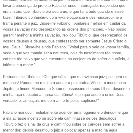
levar à presença do prefeito Fabiano, onde, interrogado, respondeu que
era cristão, que Tibúrcio era seu amo, e que faria tudo quando o visse
fazer. Tibúrcio confundiu-o com viva eloqüência e desmascarou-lhe a
trama perante o juiz. Disse-lhe Fabiano: "Andareis melhor em cuidar da
vossa salvação não desprezando as ordens dos príncipes. - Não posso
garantir melhor a minha salvação, replicou Tibúrcio, que desprezando os
vossos deuses e deusas, que confessando ser somente Jesus Cristo o
meu Deus." Disse-lhe ainda Fabiano: "Voltai para o seio de vossa família,
sede o que vos manda ser a natureza, pois de nascimento tão nobre,
caístes tão baixo que vos encontrais na conjectura de sofrer o suplício, a
infâmia e a morte."
Retrucou-lhe Tibúrcio: "Oh, que sábio, que maravilhoso juiz possuem os
romanos! Porque me recuso a adorar a prostituída Vênus, o incestuoso
Júpiter, o finório Mercúrio, e Saturno, assassino de seus filhos, desonro a
minha raça e recebo a marca da infâmia! E porque adoro o único Deus
verdadeiro, ameaçais-me com a morte pelos suplícios!"
Fabiano mandou imediatamente acender uma fogueira e ordenou-lhe que
a ela atirasse incenso ou sobre ela caminhasse de pés descalços.
Tibúrcio fez o sinal da cruz e caminhou sobre os carvões sem sofrer a
menor dor; depois desafiou o juiz a colocar apenas a mão na água