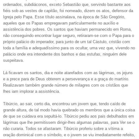
ordenados, subdiáconos, exceto Sebastião que, servindo bastante aos
fiéis sob as vestes de capitão, foi nomeado, dizem os atos, defensor da
Igreja pelo Papa. Esse título assinalava, na época de São Gregório,
aqueles que os Papas empregavam particularmente no auxílio e
assistência dos pobres. Os santos que haviam permanecido em Roma,
não conseguindo encontrar lugar seguro, retiraram-se com o Papa para o
próprio palácio do imperador, para junto de um tal Cástulo, cristão com
toda a família e adequadíssimo para os ocultar, uma vez que, vivendo no
palácio onde era intendente dos banhos e das estufas, ninguém dele
suspeitava.
Lá ficavam os santos, dia e noite atarefados com as lágrimas, os jejuns
e a prece para de Deus obterem a perseverança e a graça do martírio.
Realizavam também grande número de milagres com os cristãos que
lhes iam implorar a assistência.
Tibúrcio, ao sair, certo dia, encontrou um jovem que, tendo caído de
grande altura, de tal modo havia quebrado os membros que a única coisa
de que se cuidava era sepultá-lo. Tibúrcio pediu aos pais debulhados em
lágrimas que lhe permitissem dirigir-lhes algumas palavras, para Ver se o
não curaria. Todos se afastaram. Tibúrcio proferiu sobre a vítima a
oração dominical com o símbolo, e o jovem se viu imediatamente refeito,