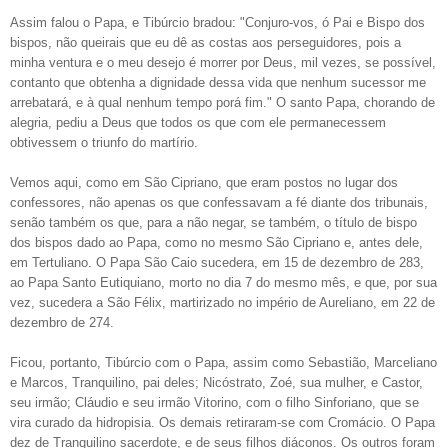
Assim falou o Papa, e Tibúrcio bradou: "Conjuro-vos, ó Pai e Bispo dos
bispos, não queirais que eu dê as costas aos perseguidores, pois a
minha ventura e o meu desejo é morrer por Deus, mil vezes, se possível,
contanto que obtenha a dignidade dessa vida que nenhum sucessor me
arrebatará, e à qual nenhum tempo porá fim." O santo Papa, chorando de
alegria, pediu a Deus que todos os que com ele permanecessem
obtivessem o triunfo do martírio.
Vemos aqui, como em São Cipriano, que eram postos no lugar dos
confessores, não apenas os que confessavam a fé diante dos tribunais,
senão também os que, para a não negar, se também, o título de bispo
dos bispos dado ao Papa, como no mesmo São Cipriano e, antes dele,
em Tertuliano. O Papa São Caio sucedera, em 15 de dezembro de 283,
ao Papa Santo Eutiquiano, morto no dia 7 do mesmo mês, e que, por sua
vez, sucedera a São Félix, martirizado no império de Aureliano, em 22 de
dezembro de 274.
Ficou, portanto, Tibúrcio com o Papa, assim como Sebastião, Marceliano
e Marcos, Tranquilino, pai deles; Nicóstrato, Zoé, sua mulher, e Castor,
seu irmão; Cláudio e seu irmão Vitorino, com o filho Sinforiano, que se
vira curado da hidropisia. Os demais retiraram-se com Cromácio. O Papa
dez de Tranquilino sacerdote, e de seus filhos diáconos. Os outros foram