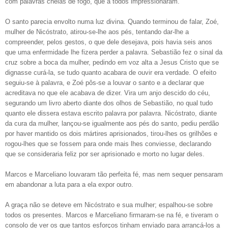
com palavras cheias de fogo, que a todos impressionaram.
O santo parecia envolto numa luz divina. Quando terminou de falar, Zoé,
mulher de Nicóstrato, atirou-se-lhe aos pés, tentando dar-lhe a
compreender, pelos gestos, o que dele desejava, pois havia seis anos
que uma enfermidade lhe fizera perder a palavra. Sebastião fez o sinal da
cruz sobre a boca da mulher, pedindo em voz alta a Jesus Cristo que se
dignasse curá-la, se tudo quanto acabara de ouvir era verdade. O efeito
seguiu-se à palavra, e Zoé pôs-se a louvar o santo e a declarar que
acreditava no que ele acabava de dizer. Vira um anjo descido do céu,
segurando um livro aberto diante dos olhos de Sebastião, no qual tudo
quanto ele dissera estava escrito palavra por palavra. Nicóstrato, diante
da cura da mulher, lançou-se igualmente aos pés do santo, pediu perdão
por haver mantido os dois mártires aprisionados, tirou-lhes os grilhões e
rogou-lhes que se fossem para onde mais lhes conviesse, declarando
que se consideraria feliz por ser aprisionado e morto no lugar deles.
Marcos e Marceliano louvaram tão perfeita fé, mas nem sequer pensaram
em abandonar a luta para a ela expor outro.
A graça não se deteve em Nicóstrato e sua mulher; espalhou-se sobre
todos os presentes. Marcos e Marceliano firmaram-se na fé, e tiveram o
consolo de ver os que tantos esforços tinham enviado para arrancá-los a