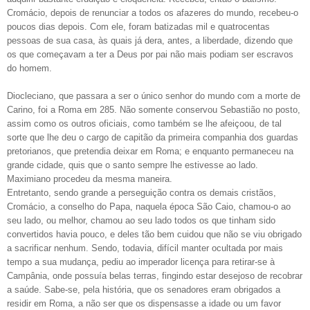
Cromácio, depois de renunciar a todos os afazeres do mundo, recebeu-o
poucos dias depois. Com ele, foram batizadas mil e quatrocentas
pessoas de sua casa, às quais já dera, antes, a liberdade, dizendo que
os que começavam a ter a Deus por pai não mais podiam ser escravos
do homem.
Diocleciano, que passara a ser o único senhor do mundo com a morte de
Carino, foi a Roma em 285. Não somente conservou Sebastião no posto,
assim como os outros oficiais, como também se lhe afeiçoou, de tal
sorte que lhe deu o cargo de capitão da primeira companhia dos guardas
pretorianos, que pretendia deixar em Roma; e enquanto permaneceu na
grande cidade, quis que o santo sempre lhe estivesse ao lado.
Maximiano procedeu da mesma maneira.
Entretanto, sendo grande a perseguição contra os demais cristãos,
Cromácio, a conselho do Papa, naquela época São Caio, chamou-o ao
seu lado, ou melhor, chamou ao seu lado todos os que tinham sido
convertidos havia pouco, e deles tão bem cuidou que não se viu obrigado
a sacrificar nenhum. Sendo, todavia, difícil manter ocultada por mais
tempo a sua mudança, pediu ao imperador licença para retirar-se à
Campânia, onde possuía belas terras, fingindo estar desejoso de recobrar
a saúde. Sabe-se, pela história, que os senadores eram obrigados a
residir em Roma, a não ser que os dispensasse a idade ou um favor