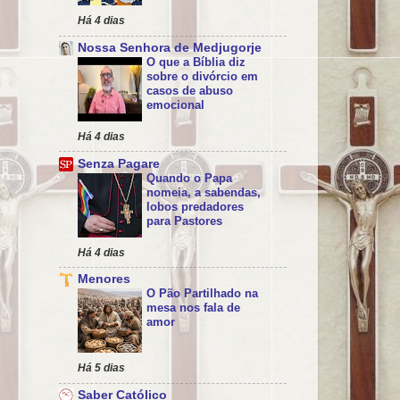
Há 4 dias
Nossa Senhora de Medjugorje
O que a Bíblia diz
sobre o divórcio em
casos de abuso
emocional
Há 4 dias
Senza Pagare
Quando o Papa
nomeia, a sabendas,
lobos predadores
para Pastores
Há 4 dias
Menores
O Pão Partilhado na
mesa nos fala de
amor
Há 5 dias
Saber Católico