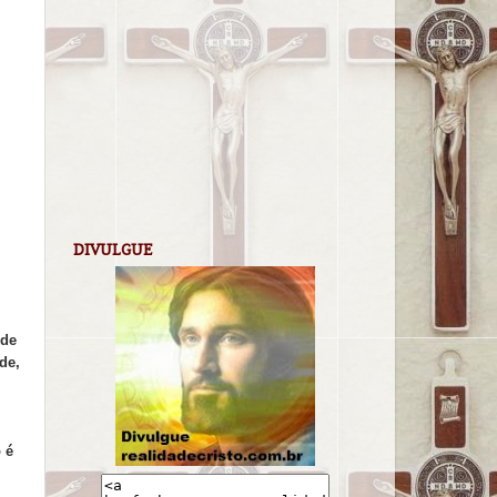
DIVULGUE
ode
de,
 é