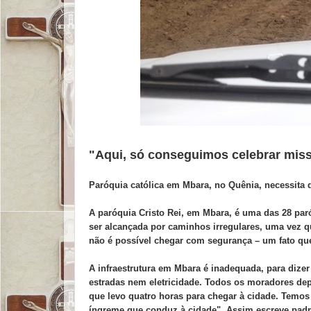
"Aqui, só conseguimos celebrar mis
Paróquia católica em Mbara, no Quênia, necessita de
A paróquia Cristo Rei, em Mbara, é uma das 28 par
ser alcançada por caminhos irregulares, uma vez 
não é possível chegar com segurança – um fato qu
A infraestrutura em Mbara é inadequada, para dize
estradas nem eletricidade. Todos os moradores de
que levo quatro horas para chegar à cidade. Temos
íngreme que conduz à cidade". Assim escreve padr