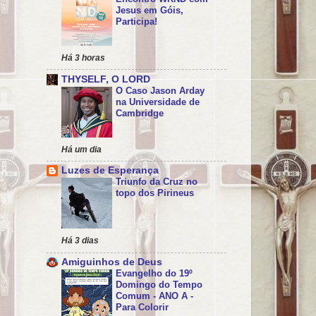
Jesus em Góis,
Participa!
Há 3 horas
THYSELF, O LORD
O Caso Jason Arday
na Universidade de
Cambridge
Há um dia
Luzes de Esperança
Triunfo da Cruz no
topo dos Pirineus
Há 3 dias
Amiguinhos de Deus
Evangelho do 19º
Domingo do Tempo
Comum - ANO A -
Para Colorir