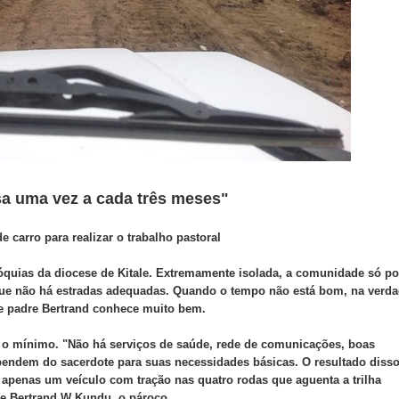
sa uma vez a cada três meses"
 carro para realizar o trabalho pastoral
óquias da diocese de Kitale. Extremamente isolada, a comunidade só p
que não há estradas adequadas. Quando o tempo não está bom, na verda
e padre Bertrand conhece muito bem.
r o mínimo. "Não há serviços de saúde, rede de comunicações, boas
pendem do sacerdote para suas necessidades básicas. O resultado disso
 apenas um veículo com tração nas quatro rodas que aguenta a trilha
e Bertrand W Kundu, o pároco.