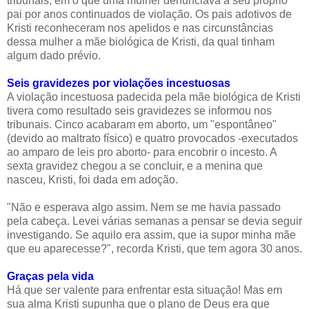
tribunais, em o que uma mulher denunciava a seu próprio
pai por anos continuados de violação. Os pais adotivos de
Kristi reconheceram nos apelidos e nas circunstâncias
dessa mulher a mãe biológica de Kristi, da qual tinham
algum dado prévio.
Seis gravidezes por violações incestuosas
A violação incestuosa padecida pela mãe biológica de Kristi
tivera como resultado seis gravidezes se informou nos
tribunais. Cinco acabaram em aborto, um "espontâneo"
(devido ao maltrato físico) e quatro provocados -executados
ao amparo de leis pro aborto- para encobrir o incesto. A
sexta gravidez chegou a se concluir, e a menina que
nasceu, Kristi, foi dada em adoção.
"Não e esperava algo assim. Nem se me havia passado
pela cabeça. Levei várias semanas a pensar se devia seguir
investigando. Se aquilo era assim, que ia supor minha mãe
que eu aparecesse?", recorda Kristi, que tem agora 30 anos.
Graças pela vida
Há que ser valente para enfrentar esta situação! Mas em
sua alma Kristi supunha que o plano de Deus era que