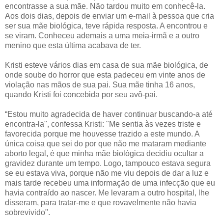
encontrasse a sua mãe. Não tardou muito em conhecê-la.
Aos dois dias, depois de enviar um e-mail à pessoa que cria
ser sua mãe biológica, teve rápida resposta. A encontrou e
se viram. Conheceu ademais a uma meia-irmã e a outro
menino que esta última acabava de ter.
Kristi esteve vários dias em casa de sua mãe biológica, de
onde soube do horror que esta padeceu em vinte anos de
violação nas mãos de sua pai. Sua mãe tinha 16 anos,
quando Kristi foi concebida por seu avô-pai.
“Estou muito agradecida de haver continuar buscando-a até
encontra-la", confessa Kristi: "Me sentia às vezes triste e
favorecida porque me houvesse trazido a este mundo. A
única coisa que sei do por que não me mataram mediante
aborto legal, é que minha mãe biológica decidiu ocultar a
gravidez durante um tempo. Logo, tampouco estava segura
se eu estava viva, porque não me viu depois de dar a luz e
mais tarde recebeu uma informação de uma infecção que eu
havia contraído ao nascer. Me levaram a outro hospital, lhe
disseram, para tratar-me e que rovavelmente não havia
sobrevivido".