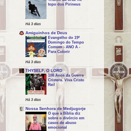
topo dos Pirineus
Há 3 dias
Amiguinhos de Deus
Evangelho do 19º
Domingo do Tempo
Comum - ANO A -
Para Colorir
Há 3 dias
THYSELF, O LORD
100 Anos da Guerra
Cristera. Viva Cristo
Rei!
Há 3 dias
Nossa Senhora de Medjugorje
O que a Bíblia diz
sobre o divórcio em
casos de abuso
emocional