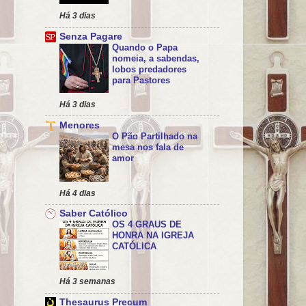
Há 3 dias
Senza Pagare
Quando o Papa
nomeia, a sabendas,
lobos predadores
para Pastores
Há 3 dias
Menores
O Pão Partilhado na
mesa nos fala de
amor
Há 4 dias
Saber Católico
OS 4 GRAUS DE
HONRA NA IGREJA
CATÓLICA
Há 3 semanas
Thesaurus Precum