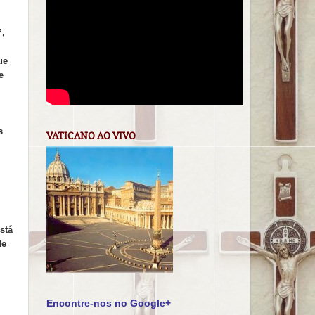
”,
ue
e
s
VATICANO AO VIVO
stá
de
Encontre-nos no Google+