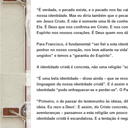
“É verdade, o pecado existe, e o pecado nos faz ca
nossa identidade. Mas eu diria também que o peca
em Jesus Cristo. E não é somente uma fé de conh
Ele. É Deus que nos confirma em Cristo. E nos conf
Espírito nos nossos corações. É Deus quem nos dá
Para Francisco, é fundamental “ser fiel a esta ident
penhor no nosso coração, nos leve adiante na vida
ungidos” e temos a “garantia do Espírito”.
A identidade cristã é concreta, não uma religião "so
“É uma bela identidade – disse ainda – que se mo
linguagem da nossa identidade cristã”. E é assim m
identidade “pode enfraquecer-se e perder-se”. O P
“Primeiro, o de passar do testemunho às ideias, di
ideia. Eu rezo a Deus’. E assim, do Cristo concret
aventuranças – passamos a esta religião um pouco '
identidade cristã é escandalosa. E a tentação é neg