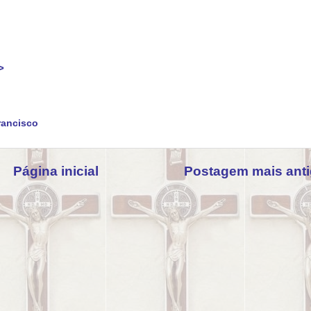
>
rancisco
Página inicial
Postagem mais ant