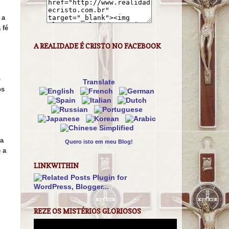
 a
 fé
A REALIDADE É CRISTO NO FACEBOOK
o
Translate
os
ma
Quero isto em meu Blog!
 a
LINKWITHIN
REZE OS MISTÉRIOS GLORIOSOS