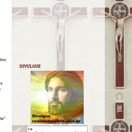
 dos
DIVULGUE
os
e
te”