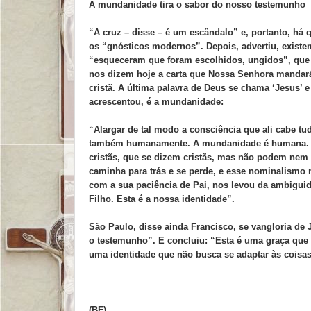
A mundanidade tira o sabor do nosso testemunho
“A cruz – disse – é um escândalo” e, portanto, há
os “gnósticos modernos”. Depois, advertiu, existe
“esqueceram que foram escolhidos, ungidos”, que 
nos dizem hoje a carta que Nossa Senhora mandará 
cristã. A última palavra de Deus se chama ‘Jesus’ e
acrescentou, é a mundanidade:
“Alargar de tal modo a consciência que ali cabe t
também humanamente. A mundanidade é humana. E, 
cristãs, que se dizem cristãs, mas não podem nem 
caminha para trás e se perde, e esse nominalismo 
com a sua paciência de Pai, nos levou da ambiguid
Filho. Esta é a nossa identidade”.
São Paulo, disse ainda Francisco, se vangloria de 
o testemunho”. E concluiu: “Esta é uma graça que
uma identidade que não busca se adaptar às coisas”
(BF)