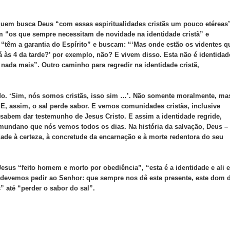
 quem busca Deus “com essas espiritualidades cristãs um pouco etéreas
m “os que sempre necessitam de novidade na identidade cristã” e
“têm a garantia do Espírito” e buscam: “‘Mas onde estão os videntes q
às 4 da tarde?’ por exemplo, não? E vivem disso. Esta não é identidad
 nada mais”. Outro caminho para regredir na identidade cristã,
udo. ‘Sim, nós somos cristãs, isso sim …’. Não somente moralmente, ma
assim, o sal perde sabor. E vemos comunidades cristãs, inclusive
sabem dar testemunho de Jesus Cristo. E assim a identidade regride,
mundano que nós vemos todos os dias. Na história da salvação, Deus –
ade à certeza, à concretude da encarnação e à morte redentora do seu
Jesus “feito homem e morto por obediência”, “esta é a identidade e ali e
 devemos pedir ao Senhor: que sempre nos dê este presente, este dom 
 até “perder o sabor do sal”.