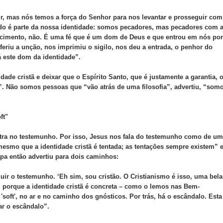
ir, mas nós temos a força do Senhor para nos levantar e prosseguir com
do é parte da nossa identidade: somos pecadores, mas pecadores com a
ecimento, não. É uma fé que é um dom de Deus e que entrou em nós por
eriu a unção, nos imprimiu o sigilo, nos deu a entrada, o penhor do
 este dom da identidade”.
idade cristã e deixar que o Espírito Santo, que é justamente a garantia, 
”. Não somos pessoas que “vão atrás de uma filosofia”, advertiu, “som
ft"
stra no testemunho. Por isso, Jesus nos fala do testemunho como de u
esmo que a identidade cristã é tentada; as tentações sempre existem” e
apa então advertiu para dois caminhos:
luir o testemunho. ‘Eh sim, sou cristão. O Cristianismo é isso, uma bela
o, porque a identidade cristã é concreta – como o lemos nas Bem-
soft', no ar e no caminho dos gnósticos. Por trás, há o escândalo. Esta
ar o escândalo”.