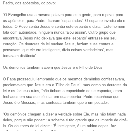
Pedro, dos apóstolos, do povo:
“O Evangelho usa a mesma palavra para esta gente, para o povo, para
os apóstolos, para Pedro: ficaram ‘espantados’. O espanto invadiu ele e
todos. O Povo sentia Jesus e sentia este espanto e dizia: ‘Este homem
fala com autoridade, ninguém nunca falou assim’. Outro grupo que
encontrava Jesus não deixava que este ‘espanto’ entrasse em seu
coração. Os doutores da lei ouviam Jesus, faziam suas contas e
pensavam ‘que ele era inteligente, dizia coisas verdadeiras’, mas
tomavam distância”.
Os demônios também sabem que Jesus é o Filho de Deus
O Papa prosseguiu lembrando que os mesmos demônios confessavam,
proclamavam que Jesus era o ‘Filho de Deus’, mas como os doutores da
lei e os fariseus ruins, “não tinham a capacidade de se espantar, eram
fechados em sua suficiência, em sua soberba. Pedro reconhece que
Jesus é o Messias, mas confessa também que é um pecador:
“Os demônios chegam a dizer a verdade sobre Ele, mas não falam nada
deles, porque não podem: a soberba é tão grande que os impede de dizê-
lo. Os doutores da lei dizem: ‘É inteligente, é um rabino capaz, faz