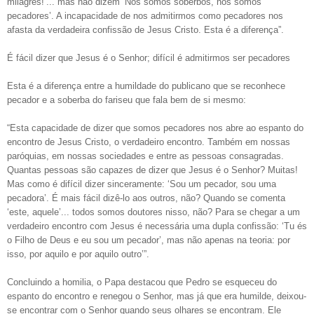
milagres!’... mas não dizem ‘Nós somos soberbos, nós somos
pecadores’. A incapacidade de nos admitirmos como pecadores nos
afasta da verdadeira confissão de Jesus Cristo. Esta é a diferença”.
É fácil dizer que Jesus é o Senhor; difícil é admitirmos ser pecadores
Esta é a diferença entre a humildade do publicano que se reconhece
pecador e a soberba do fariseu que fala bem de si mesmo:
“Esta capacidade de dizer que somos pecadores nos abre ao espanto do
encontro de Jesus Cristo, o verdadeiro encontro. Também em nossas
paróquias, em nossas sociedades e entre as pessoas consagradas.
Quantas pessoas são capazes de dizer que Jesus é o Senhor? Muitas!
Mas como é difícil dizer sinceramente: ‘Sou um pecador, sou uma
pecadora’. É mais fácil dizê-lo aos outros, não? Quando se comenta
‘este, aquele’... todos somos doutores nisso, não? Para se chegar a um
verdadeiro encontro com Jesus é necessária uma dupla confissão: ‘Tu és
o Filho de Deus e eu sou um pecador’, mas não apenas na teoria: por
isso, por aquilo e por aquilo outro’”.
Concluindo a homilia, o Papa destacou que Pedro se esqueceu do
espanto do encontro e renegou o Senhor, mas já que era humilde, deixou-
se encontrar com o Senhor quando seus olhares se encontram. Ele