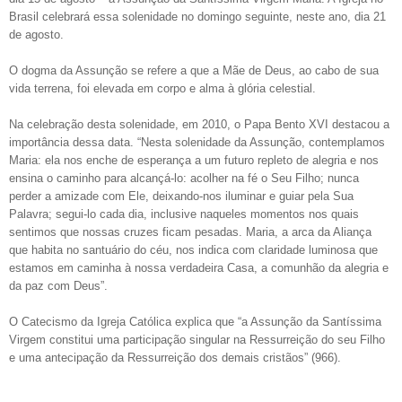
Brasil celebrará essa solenidade no domingo seguinte, neste ano, dia 21
de agosto.
O dogma da Assunção se refere a que a Mãe de Deus, ao cabo de sua
vida terrena, foi elevada em corpo e alma à glória celestial.
Na celebração desta solenidade, em 2010, o Papa Bento XVI destacou a
importância dessa data. “Nesta solenidade da Assunção, contemplamos
Maria: ela nos enche de esperança a um futuro repleto de alegria e nos
ensina o caminho para alcançá-lo: acolher na fé o Seu Filho; nunca
perder a amizade com Ele, deixando-nos iluminar e guiar pela Sua
Palavra; segui-lo cada dia, inclusive naqueles momentos nos quais
sentimos que nossas cruzes ficam pesadas. Maria, a arca da Aliança
que habita no santuário do céu, nos indica com claridade luminosa que
estamos em caminha à nossa verdadeira Casa, a comunhão da alegria e
da paz com Deus”.
O Catecismo da Igreja Católica explica que “a Assunção da Santíssima
Virgem constitui uma participação singular na Ressurreição do seu Filho
e uma antecipação da Ressurreição dos demais cristãos” (966).