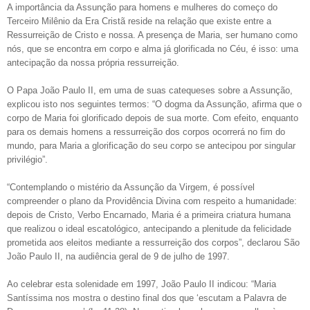
A importância da Assunção para homens e mulheres do começo do
Terceiro Milênio da Era Cristã reside na relação que existe entre a
Ressurreição de Cristo e nossa. A presença de Maria, ser humano como
nós, que se encontra em corpo e alma já glorificada no Céu, é isso: uma
antecipação da nossa própria ressurreição.
O Papa João Paulo II, em uma de suas catequeses sobre a Assunção,
explicou isto nos seguintes termos: “O dogma da Assunção, afirma que o
corpo de Maria foi glorificado depois de sua morte. Com efeito, enquanto
para os demais homens a ressurreição dos corpos ocorrerá no fim do
mundo, para Maria a glorificação do seu corpo se antecipou por singular
privilégio”.
“Contemplando o mistério da Assunção da Virgem, é possível
compreender o plano da Providência Divina com respeito a humanidade:
depois de Cristo, Verbo Encarnado, Maria é a primeira criatura humana
que realizou o ideal escatológico, antecipando a plenitude da felicidade
prometida aos eleitos mediante a ressurreição dos corpos”, declarou São
João Paulo II, na audiência geral de 9 de julho de 1997.
Ao celebrar esta solenidade em 1997, João Paulo II indicou: “Maria
Santíssima nos mostra o destino final dos que ‘escutam a Palavra de