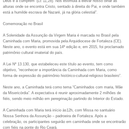
Deus e a cumprem’ (Lc 11,28). Nos estimula a elevar nosso olhar às
alturas onde se encontra Cristo, sentado à direita do Pai, e onde também
está a humilde escrava de Nazaré, já na glória celestial”.
Comemoração no Brasil
A Solenidade da Assunção da Virgem Maria é marcada no Brasil pela
Caminhada com Maria, promovida pela Arquidiocese de Fortaleza (CE).
Neste ano, o evento está em sua 14ª edição e, em 2015, foi proclamado
patrimônio cultural imaterial do país.
A Lei Nº 13.130, que estabeleceu este título ao evento, tem como
objetivo, “reconhecer a importância da Caminhada com Maria, como
forma de expressão do patrimônio histórico-cultural-religioso brasileiro”.
Neste ano, a Caminhada terá como tema “Caminhados com maria, Mãe
da Misericórdia”. A expectativa é reunir aproximadamente 2 milhões de
fiéis, sendo meio milhão em peregrinação partindo do Interior do Estado.
A Caminhada com Maria terá início às12h, com Missa no santuário
Nossa Senhora da Assunção – padroeira de Fortaleza. Após a
celebração, os participantes seguirão em caminhada onde se encontrarão
com fiéis na ponte do Rio Ceará.