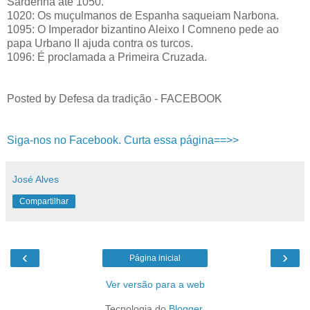
Sardenha até 1050.
1020: Os muçulmanos de Espanha saqueiam Narbona.
1095: O Imperador bizantino Aleixo I Comneno pede ao
papa Urbano II ajuda contra os turcos.
1096: É proclamada a Primeira Cruzada.
Posted by Defesa da tradição - FACEBOOK
Siga-nos no Facebook. Curta essa página==>>
José Alves
Compartilhar
‹
›
Página inicial
Ver versão para a web
Tecnologia do
Blogger
.