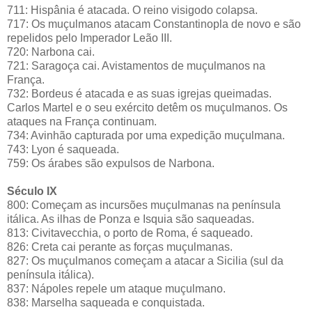
711: Hispânia é atacada. O reino visigodo colapsa.
717: Os muçulmanos atacam Constantinopla de novo e são
repelidos pelo Imperador Leão III.
720: Narbona cai.
721: Saragoça cai. Avistamentos de muçulmanos na
França.
732: Bordeus é atacada e as suas igrejas queimadas.
Carlos Martel e o seu exército detêm os muçulmanos. Os
ataques na França continuam.
734: Avinhão capturada por uma expedição muçulmana.
743: Lyon é saqueada.
759: Os árabes são expulsos de Narbona.
Século IX
800: Começam as incursões muçulmanas na península
itálica. As ilhas de Ponza e Isquia são saqueadas.
813: Civitavecchia, o porto de Roma, é saqueado.
826: Creta cai perante as forças muçulmanas.
827: Os muçulmanos começam a atacar a Sicilia (sul da
península itálica).
837: Nápoles repele um ataque muçulmano.
838: Marselha saqueada e conquistada.