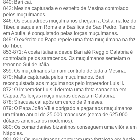
840: Bari cai.
842: Mesina capturada e o estreito de Mesina controlado
pelos muçulmanos.
846: Os esquadrões muçulmanos chegam a Ostia, na foz do
Tiber, e saqueiam Roma e a Basílica de Sao Pedro. Tarento,
em Apulia, é conquistado pelas forças muçulmanas.
849: O exército do Papa repele uma frota muçulmana na foz
do Tiber.
853-871: A costa italiana desde Bari até Reggio Calabria é
controlada pelos sarracenos. Os muçulmanos semeiam o
terror no Sul de Itália.
859: Os muçulmanos tomam controlo de toda a Mesina.
870: Malta capturada pelos muçulmanos. Bari
reconquistada aos muçulmanos pelo Imperador Luis II.
872: O Imperador Luis II derrota uma frota sarracena em
Capua. As forças muçulmanas devastam Calabria.
878: Siracusa cai após um cerco de 9 meses.
879: O Papa João VII é obrigado a pagar aos muçulmanos
um tributo anual de 25.000 mancusos (cerca de 625.000
dólares americanos modernos).
880: Os comandantes bizantinos conseguem uma vitória em
Nápoles.
881-921: Os muçulmanos capturam uma fortaleza em Anzio