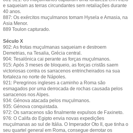
e saqueiam as terras circundantes sem retaliações durante
40 anos.
887: Os exércitos muçulmanos tomam Hysela e Amasia, na
Asia Menor.
889 Toulon capturado.
Século X
902: As frotas muçulmanas saqueiam e destroem
Demetrias, na Tesalia, Grécia central.
904: Tesalónica cai perante as forças muçulmanos.
915: Após 3 meses de bloqueio, as forças cristãs saem
victoriosas contra os sarracenos entrincheirados na sua
fortaleza no norte de Nápoles.
921: Peregrinos ingleses a caminho a Roma são
esmagados por uma derrocada de rochas causada pelos
sarracenos nos Alpes.
934: Génova atacada pelos muçulmanos.
935: Génova conquistada.
972: Os sarracenos são finalmente expulsos de Faxineto.
976: O Califa do Egipto envia novas expedições
muçulmanas ao sul de Itália. O Imperador Oto II, que tinha o
seu quartel general em Roma, consegue derrotar os