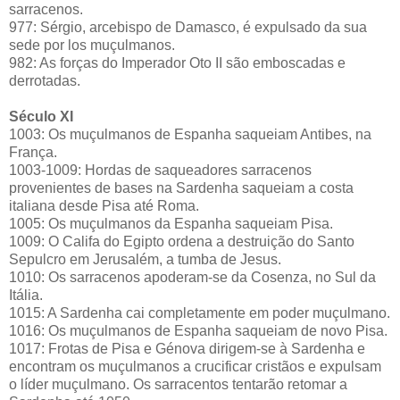
sarracenos.
977: Sérgio, arcebispo de Damasco, é expulsado da sua
sede por los muçulmanos.
982: As forças do Imperador Oto II são emboscadas e
derrotadas.
Século XI
1003: Os muçulmanos de Espanha saqueiam Antibes, na
França.
1003-1009: Hordas de saqueadores sarracenos
provenientes de bases na Sardenha saqueiam a costa
italiana desde Pisa até Roma.
1005: Os muçulmanos da Espanha saqueiam Pisa.
1009: O Califa do Egipto ordena a destruição do Santo
Sepulcro em Jerusalém, a tumba de Jesus.
1010: Os sarracenos apoderam-se da Cosenza, no Sul da
Itália.
1015: A Sardenha cai completamente em poder muçulmano.
1016: Os muçulmanos de Espanha saqueiam de novo Pisa.
1017: Frotas de Pisa e Génova dirigem-se à Sardenha e
encontram os muçulmanos a crucificar cristãos e expulsam
o líder muçulmano. Os sarracentos tentarão retomar a