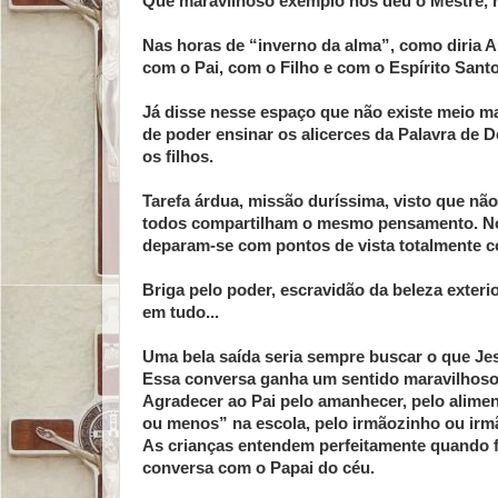
Que maravilhoso exemplo nos deu o Mestre,
Nas horas de “inverno da alma”, como diria 
com o Pai, com o Filho e com o Espírito Santo
Já disse nesse espaço que não existe meio ma
de poder ensinar os alicerces da Palavra de 
os filhos.
Tarefa árdua, missão duríssima, visto que 
todos compartilham o mesmo pensamento. No
deparam-se com pontos de vista totalmente co
Briga pelo poder, escravidão da beleza exterio
em tudo...
Uma bela saída seria sempre buscar o que Je
Essa conversa ganha um sentido maravilhoso 
Agradecer ao Pai pelo amanhecer, pelo aliment
ou menos” na escola, pelo irmãozinho ou irm
As crianças entendem perfeitamente quando 
conversa com o Papai do céu.