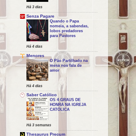
Há 3 dias
Senza Pagare
Quando o Papa
nomeia, a sabendas,
lobos predadores
para Pastores
Há 4 dias
Menores
O Pão Partilhado na
mesa nos fala de
amor
Há 4 dias
Saber Católico
OS 4 GRAUS DE
HONRA NA IGREJA
CATÓLICA
Há 3 semanas
Thesaurus Precum