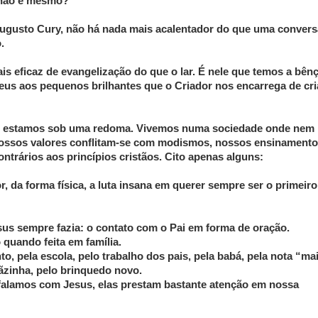
 não é mesmo?
Augusto Cury, não há nada mais acalentador do que uma convers
.
is eficaz de evangelização do que o lar. É nele que temos a bên
Deus aos pequenos brilhantes que o Criador nos encarrega de cri
não estamos sob uma redoma. Vivemos numa sociedade onde nem
ssos valores conflitam-se com modismos, nossos ensinament
ntrários aos princípios cristãos. Cito apenas alguns:
r, da forma física, a luta insana em querer sempre ser o primeiro
sus sempre fazia: o contato com o Pai em forma de oração.
quando feita em família.
o, pela escola, pelo trabalho dos pais, pela babá, pela nota “ma
ãzinha, pelo brinquedo novo.
falamos com Jesus, elas prestam bastante atenção em nossa