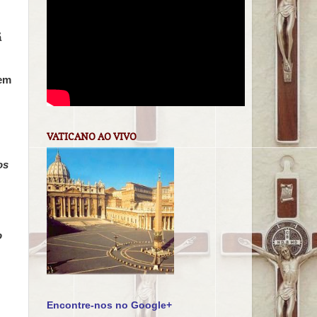
ã
tem
VATICANO AO VIVO
os
o
Encontre-nos no Google+