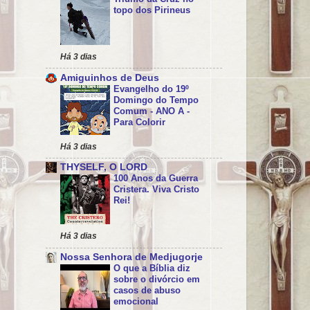
topo dos Pirineus
Há 3 dias
Amiguinhos de Deus
Evangelho do 19º
Domingo do Tempo
Comum - ANO A -
Para Colorir
Há 3 dias
THYSELF, O LORD
100 Anos da Guerra
Cristera. Viva Cristo
Rei!
Há 3 dias
Nossa Senhora de Medjugorje
O que a Bíblia diz
sobre o divórcio em
casos de abuso
emocional