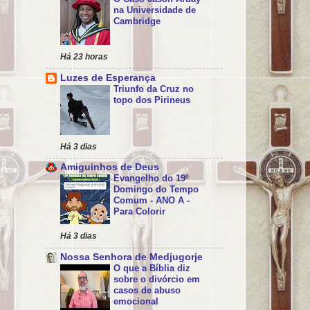
na Universidade de
Cambridge
Há 23 horas
Luzes de Esperança
Triunfo da Cruz no
topo dos Pirineus
Há 3 dias
Amiguinhos de Deus
Evangelho do 19º
Domingo do Tempo
Comum - ANO A -
Para Colorir
Há 3 dias
Nossa Senhora de Medjugorje
O que a Bíblia diz
sobre o divórcio em
casos de abuso
emocional