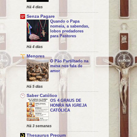
Há 4 dias
Senza Pagare
Quando o Papa
nomeia, a sabendas,
lobos predadores
para Pastores
Há 4 dias
Menores
O Pão Partilhado na
mesa nos fala de
amor
Há 5 dias
Saber Católico
OS 4 GRAUS DE
HONRA NA IGREJA
CATÓLICA
Há 3 semanas
Thesaurus Precum