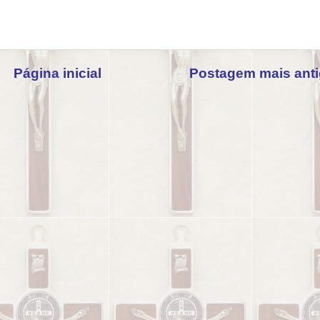
Página inicial
Postagem mais ant