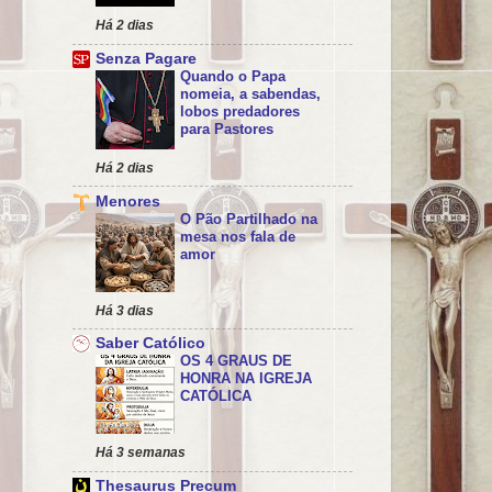
Há 2 dias
Senza Pagare
Quando o Papa
nomeia, a sabendas,
lobos predadores
para Pastores
Há 2 dias
Menores
O Pão Partilhado na
mesa nos fala de
amor
Há 3 dias
Saber Católico
OS 4 GRAUS DE
HONRA NA IGREJA
CATÓLICA
Há 3 semanas
Thesaurus Precum