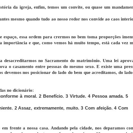
istória da igreja, enfim, temos um convite, ou quase um mandamen
antes mesmo quando tudo ao nosso redor nos convide ao caos interio
se espaço, essa ordem para crermos no bem toma proporções imens
a importância e que, como vemos há muito tempo, está cada vez m
a a desacreditarmos no Sacramento do matrimônio. Uma lei aprov
rova o casamento entre pessoas do mesmo sexo. E existe uma pres
os devemos nos posicionar do lado do bem que acreditamos, do lado
as no dicionário:
onforme à moral.
2
Benefício.
3
Virtude.
4
Pessoa amada.
5
iente.
2
Assaz, extremamente, muito.
3
Com afeição.
4
Com
ê em frente a nossa casa. Andando pela cidade, nos deparamos co