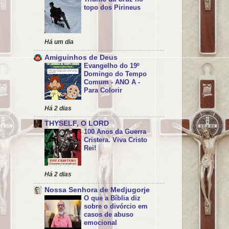
topo dos Pirineus
Há um dia
Amiguinhos de Deus
Evangelho do 19º
Domingo do Tempo
Comum - ANO A -
Para Colorir
Há 2 dias
THYSELF, O LORD
100 Anos da Guerra
Cristera. Viva Cristo
Rei!
Há 2 dias
Nossa Senhora de Medjugorje
O que a Bíblia diz
sobre o divórcio em
casos de abuso
emocional