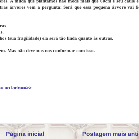
lores. A muda que plantamos não mede mais que 60cm e seu caule é
utras árvores vem a pergunta: Será que essa pequena árvore vai fi
ras.
s.
s (sua fragilidade) ela será tão linda quanto às outras.
 bem. Mas não devemos nos conformar com isso.
ou ao lado==>>
Página inicial
Postagem mais ant