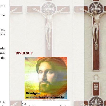
to:
r e
as,
ais
ada
são
DIVULGUE
 da
m a