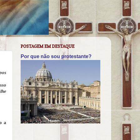
POSTAGEM EM DESTAQUE
Por que não sou protestante?
rpos
sso
lhe
o a