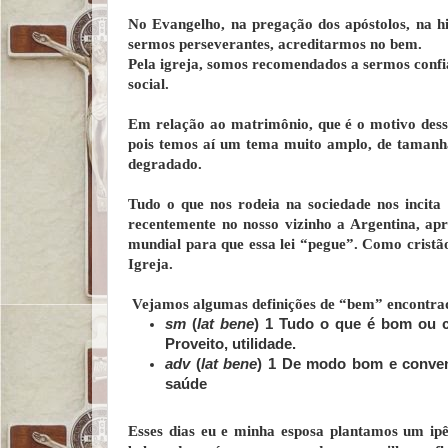
No Evangelho, na pregação dos apóstolos, na h
sermos perseverantes, acreditarmos no bem.
Pela igreja, somos recomendados a sermos confi
social.
Em relação ao matrimônio, que é o motivo des
pois temos aí um tema muito amplo, de tamanh
degradado.
Tudo o que nos rodeia na sociedade nos incit
recentemente no nosso vizinho a Argentina, ap
mundial para que essa lei “pegue”. Como cristã
Igreja.
Vejamos algumas definições de “bem” encontrad
sm
(
lat bene
)
1
Tudo o que é bom ou c
Proveito, utilidade.
adv
(
lat bene
)
1
De modo bom e conven
saúde
Esses dias eu e minha esposa plantamos um ip