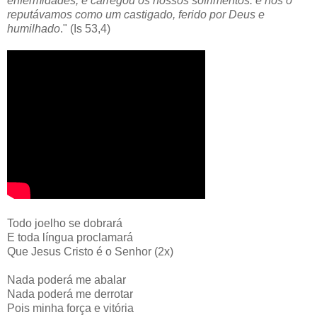
enfermidades, e carregou os nossos sofrimentos: e nós o
reputávamos como um castigado, ferido por Deus e
humilhado
." (Is 53,4)
Todo joelho se dobrará
E toda língua proclamará
Que Jesus Cristo é o Senhor (2x)
Nada poderá me abalar
Nada poderá me derrotar
Pois minha força e vitória