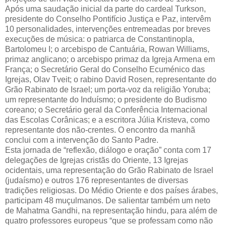
Após uma saudação inicial da parte do cardeal Turkson,
presidente do Conselho Pontifício Justiça e Paz, intervêm
10 personalidades, intervenções entremeadas por breves
execuções de música: o patriarca de Constantinopla,
Bartolomeu I; o arcebispo de Cantuária, Rowan Williams,
primaz anglicano; o arcebispo primaz da Igreja Armena em
França; o Secretário Geral do Conselho Ecuménico das
Igrejas, Olav Tveit; o rabino David Rosen, representante do
Grão Rabinato de Israel; um porta-voz da religião Yoruba;
um representante do Induísmo; o presidente do Budismo
coreano; o Secretário geral da Conferência Internacional
das Escolas Corânicas; e a escritora Júlia Kristeva, como
representante dos não-crentes. O encontro da manhã
conclui com a intervenção do Santo Padre.
Esta jornada de “reflexão, diálogo e oração” conta com 17
delegações de Igrejas cristãs do Oriente, 13 Igrejas
ocidentais, uma representação do Grão Rabinato de Israel
(judaísmo) e outros 176 representantes de diversas
tradições religiosas. Do Médio Oriente e dos países árabes,
participam 48 muçulmanos. De salientar também um neto
de Mahatma Gandhi, na representação hindu, para além de
quatro professores europeus “que se professam como não