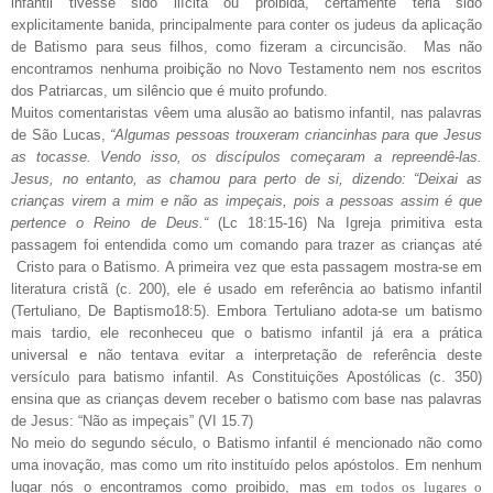
infantil tivesse sido ilícita ou proibida, certamente teria sido
explicitamente banida, principalmente para conter os judeus da aplicação
de Batismo para seus filhos, como fizeram a circuncisão. Mas não
encontramos nenhuma proibição no Novo Testamento nem nos escritos
dos Patriarcas, um silêncio que é muito profundo.
Muitos comentaristas vêem uma alusão ao batismo infantil, nas palavras
de São Lucas,
“Algumas pessoas trouxeram criancinhas para que Jesus
as tocasse. Vendo isso, os discípulos começaram a repreendê-las.
Jesus, no entanto, as chamou para perto de si, dizendo: “Deixai as
crianças virem a mim e não as impeçais, pois a pessoas assim é que
pertence o Reino de Deus.“
(Lc 18:15-16) Na Igreja primitiva esta
passagem foi entendida como um comando para trazer as crianças até
Cristo para o Batismo. A primeira vez que esta passagem mostra-se em
literatura cristã (c. 200), ele é usado em referência ao batismo infantil
(Tertuliano, De Baptismo18:5). Embora Tertuliano adota-se um batismo
mais tardio, ele reconheceu que o batismo infantil já era a prática
universal e não tentava evitar a interpretação de referência deste
versículo para batismo infantil. As Constituições Apostólicas (c. 350)
ensina que as crianças devem receber o batismo com base nas palavras
de Jesus: “Não as impeçais” (VI 15.7)
No meio do segundo século, o Batismo infantil é mencionado não como
uma inovação, mas como um rito instituído pelos apóstolos. Em nenhum
lugar nós o encontramos como proibido, mas
em todos os lugares o