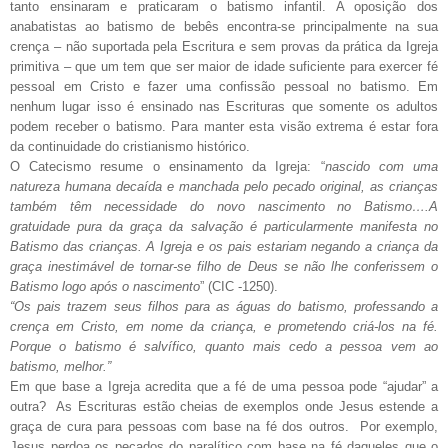
tanto ensinaram e praticaram o batismo infantil. A oposição dos
anabatistas ao batismo de bebês encontra-se principalmente na sua
crença – não suportada pela Escritura e sem provas da prática da Igreja
primitiva – que um tem que ser maior de idade suficiente para exercer fé
pessoal em Cristo e fazer uma confissão pessoal no batismo. Em
nenhum lugar isso é ensinado nas Escrituras que somente os adultos
podem receber o batismo. Para manter esta visão extrema é estar fora
da continuidade do cristianismo histórico.
O Catecismo resume o ensinamento da Igreja: “
nascido com uma
natureza humana decaída e manchada pelo pecado original, as crianças
também têm necessidade do novo nascimento no Batismo….A
gratuidade pura da graça da salvação é particularmente manifesta no
Batismo das crianças. A Igreja e os pais estariam negando a criança da
graça inestimável de tornar-se filho de Deus se não lhe conferissem o
Batismo logo após o nascimento
” (CIC -1250).
“Os pais trazem seus filhos para as águas do batismo, professando a
crença em Cristo, em nome da criança, e prometendo criá-los na fé.
Porque o batismo é salvífico, quanto mais cedo a pessoa vem ao
batismo, melhor.”
Em que base a Igreja acredita que a fé de uma pessoa pode “ajudar” a
outra? As Escrituras estão cheias de exemplos onde Jesus estende a
graça de cura para pessoas com base na fé dos outros. Por exemplo,
Jesus perdoa os pecados do paralítico com base na fé daqueles que o