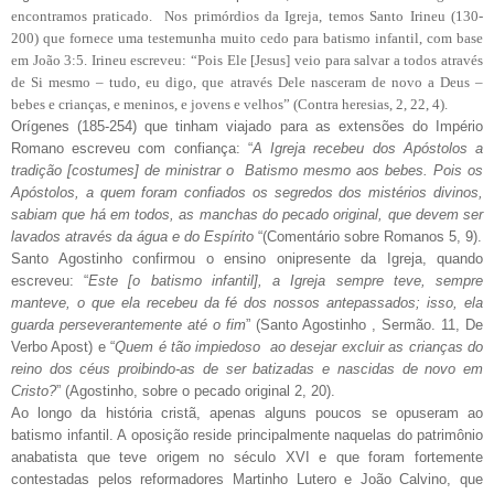
encontramos praticado. Nos primórdios da Igreja, temos Santo Irineu (130-
200) que fornece uma testemunha muito cedo para batismo infantil, com base
em João 3:5. Irineu escreveu: “Pois Ele [Jesus] veio para salvar a todos através
de Si mesmo – tudo, eu digo, que através Dele nasceram de novo a Deus –
bebes e crianças, e meninos, e jovens e velhos” (Contra heresias, 2, 22, 4).
Orígenes (185-254) que tinham viajado para as extensões do Império
Romano escreveu com confiança: “
A Igreja recebeu dos Apóstolos a
tradição [costumes] de ministrar o Batismo mesmo aos bebes. Pois os
Apóstolos, a quem foram confiados os segredos dos mistérios divinos,
sabiam que há em todos, as manchas do pecado original, que devem ser
lavados através da água e do Espírito
“(Comentário sobre Romanos 5, 9).
Santo Agostinho confirmou o ensino onipresente da Igreja, quando
escreveu: “
Este [o batismo infantil], a Igreja sempre teve, sempre
manteve, o que ela recebeu da fé dos nossos antepassados; isso, ela
guarda perseverantemente até o fim
” (Santo Agostinho , Sermão. 11, De
Verbo Apost) e “
Quem é tão impiedoso ao desejar excluir as crianças do
reino dos céus proibindo-as de ser batizadas e nascidas de novo em
Cristo?
” (Agostinho, sobre o pecado original 2, 20).
Ao longo da história cristã, apenas alguns poucos se opuseram ao
batismo infantil. A oposição reside principalmente naquelas do patrimônio
anabatista que teve origem no século XVI e que foram fortemente
contestadas pelos reformadores Martinho Lutero e João Calvino, que