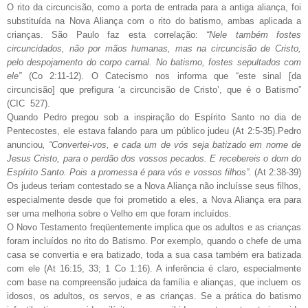
O rito da circuncisão, como a porta de entrada para a antiga aliança, foi
substituída na Nova Aliança com o rito do batismo, ambas aplicada a
crianças. São Paulo faz esta correlação:
“Nele também fostes
circuncidados, não por mãos humanas, mas na circuncisão de Cristo,
pelo despojamento do corpo carnal.
No batismo, fostes sepultados com
ele”
(Co 2:11-12). O Catecismo nos informa que “este sinal [da
circuncisão] que prefigura ‘a circuncisão de Cristo’, que é o Batismo”
(CIC 527).
Quando Pedro pregou sob a inspiração do Espírito Santo no dia de
Pentecostes, ele estava falando para um público judeu (At 2:5-35).Pedro
anunciou
, “Convertei-vos, e cada um de vós seja batizado em nome de
Jesus Cristo, para o perdão dos vossos pecados. E recebereis o dom do
Espírito Santo. Pois a promessa é para vós e vossos filhos”.
(At 2:38-39)
Os judeus teriam contestado se a Nova Aliança não incluísse seus filhos,
especialmente desde que foi prometido a eles, a Nova Aliança era para
ser uma melhoria sobre o Velho em que foram incluídos.
O Novo Testamento freqüentemente implica que os adultos e as crianças
foram incluídos no rito do Batismo. Por exemplo, quando o chefe de uma
casa se convertia e era batizado, toda a sua casa também era batizada
com ele (At 16:15, 33; 1 Co 1:16). A inferência é claro, especialmente
com base na compreensão judaica da família e alianças, que incluem os
idosos, os adultos, os servos, e as crianças. Se a prática do batismo