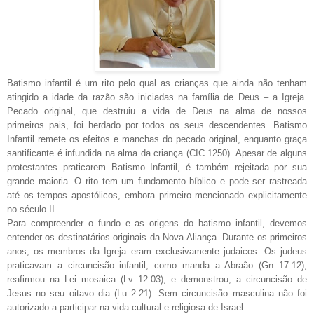
Batismo infantil é um rito pelo qual as crianças que ainda não tenham
atingido a idade da razão são iniciadas na família de Deus – a Igreja.
Pecado original, que destruiu a vida de Deus na alma de nossos
primeiros pais, foi herdado por todos os seus descendentes. Batismo
Infantil remete os efeitos e manchas do pecado original, enquanto graça
santificante é infundida na alma da criança (CIC 1250). Apesar de alguns
protestantes praticarem Batismo Infantil, é também rejeitada por sua
grande maioria. O rito tem um fundamento bíblico e pode ser rastreada
até os tempos apostólicos, embora primeiro mencionado explicitamente
no século II.
Para compreender o fundo e as origens do batismo infantil, devemos
entender os destinatários originais da Nova Aliança. Durante os primeiros
anos, os membros da Igreja eram exclusivamente judaicos. Os judeus
praticavam a circuncisão infantil, como manda a Abraão (Gn 17:12),
reafirmou na Lei mosaica (Lv 12:03), e demonstrou, a circuncisão de
Jesus no seu oitavo dia (Lu 2:21). Sem circuncisão masculina não foi
autorizado a participar na vida cultural e religiosa de Israel.