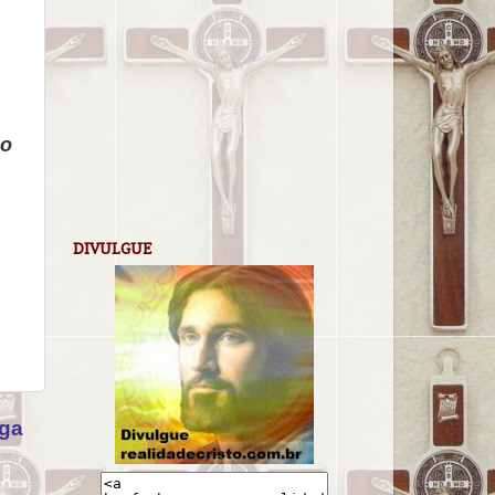
mo
DIVULGUE
iga