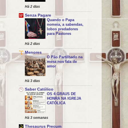
Há 2 dias
Senza Pagare
Quando o Papa
nomeia, a sabendas,
lobos predadores
para Pastores
Há 2 dias
Menores
O Pão Partilhado na
mesa nos fala de
amor
Há 3 dias
Saber Católico
OS 4 GRAUS DE
HONRA NA IGREJA
CATÓLICA
Há 3 semanas
Thesaurus Precum