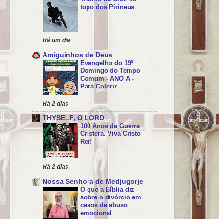
topo dos Pirineus
Há um dia
Amiguinhos de Deus
Evangelho do 19º
Domingo do Tempo
Comum - ANO A -
Para Colorir
Há 2 dias
THYSELF, O LORD
100 Anos da Guerra
Cristera. Viva Cristo
Rei!
Há 2 dias
Nossa Senhora de Medjugorje
O que a Bíblia diz
sobre o divórcio em
casos de abuso
emocional