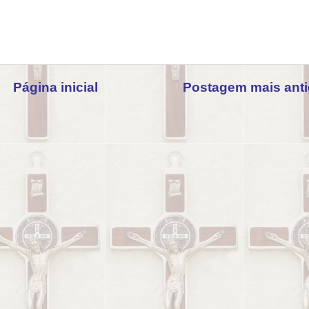
Página inicial
Postagem mais ant