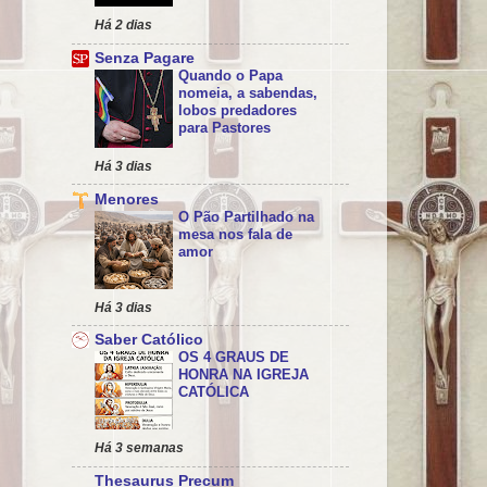
Há 2 dias
Senza Pagare
Quando o Papa
nomeia, a sabendas,
lobos predadores
para Pastores
Há 3 dias
Menores
O Pão Partilhado na
mesa nos fala de
amor
Há 3 dias
Saber Católico
OS 4 GRAUS DE
HONRA NA IGREJA
CATÓLICA
Há 3 semanas
Thesaurus Precum