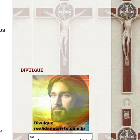
os
DIVULGUE
o