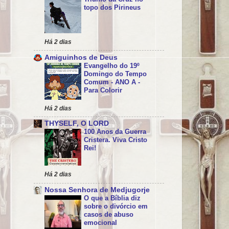
topo dos Pirineus
Há 2 dias
Amiguinhos de Deus
Evangelho do 19º
Domingo do Tempo
Comum - ANO A -
Para Colorir
Há 2 dias
THYSELF, O LORD
100 Anos da Guerra
Cristera. Viva Cristo
Rei!
Há 2 dias
Nossa Senhora de Medjugorje
O que a Bíblia diz
sobre o divórcio em
casos de abuso
emocional