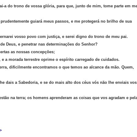
viai-a do trono de vossa glória, para que, junto de mim, tome parte em m
s; prudentemente guiará meus passos, e me protegerá no brilho de sua
ernarei vosso povo com justiça, e serei digno do trono de meu pai.
de Deus, e penetrar nas determinações do Senhor?
certas as nossas concepções;
, e a morada terrestre oprime o espírito carregado de cuidados.
erra, dificilmente encontramos o que temos ao alcance da mão. Quem,
he dais a Sabedoria, e se do mais alto dos céus vós não lhe enviais vo
 estão na terra; os homens aprenderam as coisas que vos agradam e pel
>