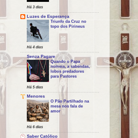
Há 3 dias
Luzes de Esperança
Triunfo da Cruz no
topo dos Pirineus
Há 4 dias
Senza Pagare
Quando o Papa
nomeia, a sabendas,
lobos predadores
para Pastores
Há 5 dias
Menores
O Pão Partilhado na
mesa nos fala de
amor
Há 6 dias
Saber Católico