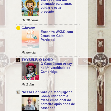
chamado para amar,
cuidar e estar
presente
Há 18 horas
CJovem
Encontro WKND com
Jesus em Góis,
Participa!
Há um dia
THYSELF, O LORD
O Caso Jason Arday
na Universidade de
Cambridge
Há 2 dias
Nossa Senhora de Medjugorje
Como lidar com a
frieza emocional do
parceiro após anos de
casados?