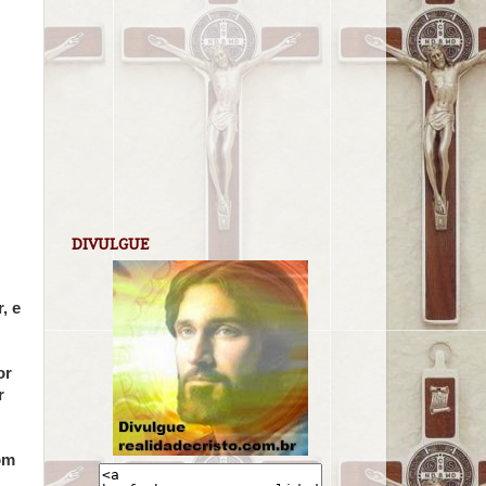
DIVULGUE
, e
or
r
om