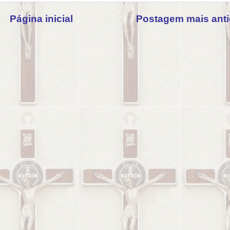
Página inicial
Postagem mais ant