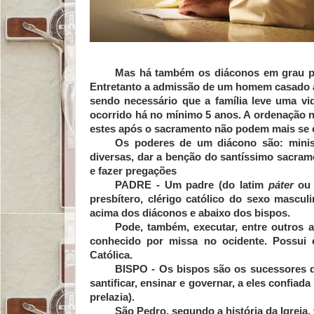
Mas há também os diáconos em grau pe
Entretanto a admissão de um homem casado a
sendo necessário que a família leve uma vi
ocorrido há no mínimo 5 anos. A ordenação n
estes após o sacramento não podem mais se c
Os poderes de um diácono são: minis
diversas, dar a benção do santíssimo sacrame
e fazer pregações
PADRE -
Um padre (do latim
páter
ou
presbítero, clérigo católico do sexo mascu
acima dos diáconos e abaixo dos bispos.
Pode, também, executar, entre outros a
conhecido por missa no ocidente. Possui e
Católica.
BISPO -
Os bispos são os sucessores 
santificar, ensinar e governar, a eles confia
prelazia).
São Pedro, segundo a história da Igreja,