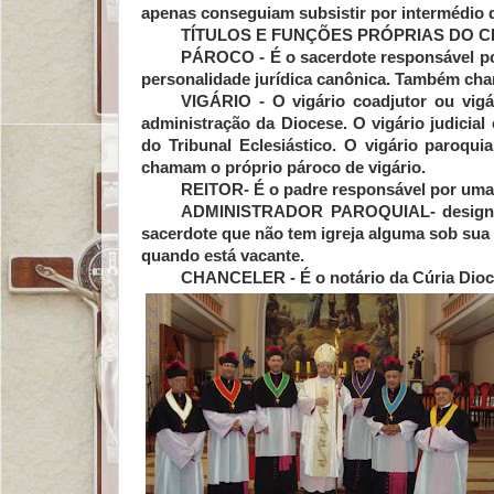
apenas conseguiam subsistir por intermédio d
TÍTULOS E FUNÇÕES PRÓPRIAS DO 
PÁROCO
- É o sacerdote responsável p
personalidade jurídica canônica. Também ch
VIGÁRIO -
O vigário coadjutor ou vigá
administração da Diocese. O vigário judicia
do Tribunal Eclesiástico. O vigário paroqu
chamam o próprio pároco de vigário.
REITOR-
É o padre responsável por uma
ADMINISTRADOR PAROQUIAL
- desig
sacerdote que não tem igreja alguma sob sua
quando está vacante.
CHANCELER -
É o notário da Cúria Dioc