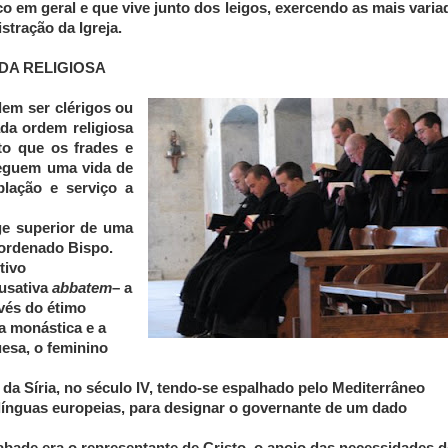
o em geral e que vive junto dos leigos, exercendo as mais varia
tração da Igreja.
DA RELIGIOSA
em ser clérigos ou
da ordem religiosa
to que os frades e
seguem uma vida de
lação e serviço a
ge superior de uma
 ordenado Bispo.
tivo
usativa
abbatem
– a
avés do étimo
da monástica e a
esa, o feminino
 da Síria, no século IV, tendo-se espalhado pelo Mediterrâneo
 línguas europeias, para designar o governante de um dado
bade era o representante de Cristo, o apoio das necessidades 