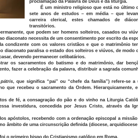
proclamação da Palavra de Deus e da liturgia.
É um ministro religioso que está no último 
sete anos de estudos – em média – que leva
carreira clerical, estes chamados de diáco
transitórios.
rmanente, que podem ser homens solteiros, casados ou viúv
o diaconato necessita de um consentimento por escrito da esp
da condizente com os valores cristãos e que o matrimônio te
o diaconato paralisa o estado dos solteiros e viúvos, de modo 
asar, devendo permanecer celibatários.
trar os sacramentos do batismo e do matrimônio, dar benç
nto, fazer a celebração da palavra, distribuir a sagrada comun
pátris
, que significa “pai” ou “chefe da família”) refere-se a
lino que recebeu o sacramento da Ordem. Hierarquicamente, e
tos de fé, a consagração do pão e do vinho na Liturgia Católi
ssa investidura, concedida por Jesus Cristo, através da Igr
dos apóstolos, recebendo com a ordenação episcopal a missão
da no âmbito de uma circunscrição definida (diocese, arquidiocese
 foi o primeiro bispo do Cristianismo católico em Roma.