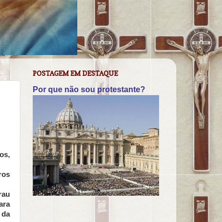
POSTAGEM EM DESTAQUE
Por que não sou protestante?
os,
ros
rau
ara
 da