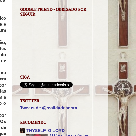
GOOGLE FRIEND - OBRIGADO POR
SEGUIR
ico
e e
 um
mão,
des
 do
o é
 ou
SIGA
rem
por
das
m a
TWITTER
o o
Tweets de @realidadecristo
por
 Os
RECOMENDO
 de
THYSELF, O LORD
que
O Caso Jason Arday