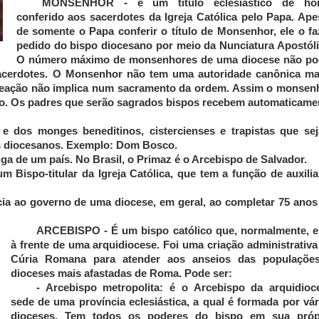
MONSENHOR
- é um título eclesiástico de ho
conferido aos sacerdotes da Igreja Católica pelo Papa. Ape
de somente o Papa conferir o título de Monsenhor, ele o fa
pedido do bispo diocesano por meio da Nunciatura Apostóli
O número máximo de monsenhores de uma diocese não po
sacerdotes. O Monsenhor não tem uma autoridade canônica ma
meação não implica num sacramento da ordem. Assim o monsen
lo. Os padres que serão sagrados bispos recebem automaticame
 e dos monges beneditinos, cistercienses e trapistas que se
otes diocesanos. Exemplo: Dom Bosco.
ga de um país. No Brasil, o Primaz é o Arcebispo de Salvador.
um Bispo-titular da Igreja Católica, que tem a função de auxilia
cia ao governo de uma diocese, em geral, ao completar 75 anos
ARCEBISPO -
É um bispo católico que, normalmente, e
à frente de uma arquidiocese. Foi uma criação administrativa
Cúria Romana para atender aos anseios das populaçõe
dioceses mais afastadas de Roma. Pode ser:
- Arcebispo metropolita: é o Arcebispo da arquidioc
sede de uma província eclesiástica, a qual é formada por vár
dioceses. Tem todos os poderes do bispo em sua próp