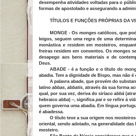
desempenha atividades voltadas para o públic
formas de apostolado e assegurando a adminis
TÍTULOS E FUNÇÕES PRÓPRIAS DA VI
MONGE
- Os monges católicos, que pod
leigos, seguem uma regra de uma determina
monástica e residem em mosteiros, enquan
freiras residem em conventos. Os monges 
desapego aos bens materiais e de contemp
Deus.
ABADE
- é a função e o título do mon
abadia. Tem a dignidade de Bispo, mas não é
A palavra
abade
, que provém do substan
latino
abbas
,
abbatis
, através da sua forma ac
qual, por sua vez, deriva do siríaco
abbâ
(atr
hebraico
abba
) –, significa
pai
e se refire à vi
quem governa uma abadia. Em língua portugu
é
abadessa
.
O título teve a sua origem nos mosteiros
oriental, sendo adotado, na generalidade das
mosteiro.
São Bento de Núrsia considerava que o a