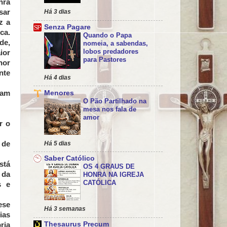
nra
sar
Há 3 dias
z a
Senza Pagare
ca.
Quando o Papa
de,
nomeia, a sabendas,
lobos predadores
ior
para Pastores
hor
nte
Há 4 dias
jam
Menores
O Pão Partilhado na
mesa nos fala de
amor
r o
 de
Há 5 dias
Saber Católico
stá
OS 4 GRAUS DE
 da
HONRA NA IGREJA
CATÓLICA
s e
ese
Há 3 semanas
ias
Thesaurus Precum
ria