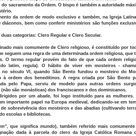
u do sacramento da Ordem. O bispo é também a autoridade máx
tério.
ento da ordem de modo exclusivo e também, na Igreja Latina
 diáconos, bem como conferir ministérios são funções exclusi
 duas categorias: Clero Regular e Clero Secular.
ado mais comumente de Clero religioso, é constituído por to
 que seguem uma regra de uma determinada ordem religiosa, que 
cos. O termo regular provém do fato de que cada ordem religi
(do latim, regula). O hábito de viver em mosteiros - cham
te no século VI, quando São Bento fundou o mosteiro do Mo
em à ordem dos beneditinos. A regra criada por São Bento p
ada pelo Papa, serviu de modelo para outras ordens surgi
 (não são monásticas) dos franciscanos e dos dominicanos.
rigidos por um abade, foi logo instituído para as mulheres.
m importante papel na Europa medieval, dedicando-se em te
es de sobrevivência dos mosteiros e das abadias (cultivando terra
o escolas e bibliotecas.
um"
, que significa
mundo
), também referido mais comumente
nação dada à parcela do
clero
da
Igreja Católica Romana