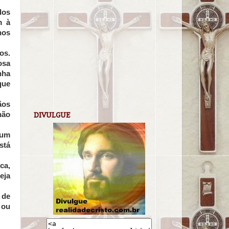
dos
m à
nos
os.
osa
nha
que
ãos
hão
DIVULGUE
 um
stá
ca,
eja
 de
 ou