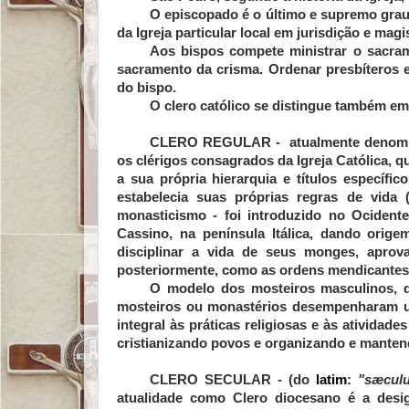
O episcopado é o último e supremo gra
da Igreja particular local em jurisdição e magis
Aos bispos compete ministrar o sacram
sacramento da crisma. Ordenar presbíteros e
do bispo.
O clero católico se distingue também em
CLERO REGULAR
- atualmente denomin
os clérigos consagrados da Igreja Católica,
a sua própria hierarquia e títulos específi
estabelecia suas próprias regras de vida 
monasticismo - foi introduzido no Ociden
Cassino, na península Itálica, dando orig
disciplinar a vida de seus monges, aprov
posteriormente, como as ordens mendicantes
O modelo dos mosteiros masculinos, di
mosteiros ou monastérios desempenharam u
integral às práticas religiosas e às atividad
cristianizando povos e organizando e mantend
CLERO SECULAR
-
(do
latim
:
"sæcul
atualidade como
Clero
diocesano
é a desig