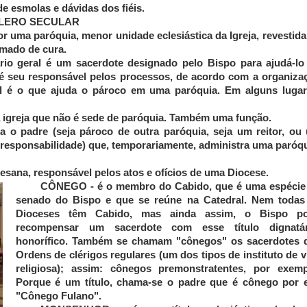
e esmolas e dávidas dos fiéis.
CLERO SECULAR
or uma paróquia, menor unidade eclesiástica da Igreja, revestida
amado de cura.
rio geral é um sacerdote designado pelo Bispo para ajudá-lo
l é seu responsável pelos processos, de acordo com a organiza
ial é o que ajuda o pároco em uma paróquia. Em alguns lugar
 igreja que não é sede de paróquia. Também uma função.
na o padre (seja pároco de outra paróquia, seja um reitor, ou
 responsabilidade) que, temporariamente, administra uma paróqu
esana, responsável pelos atos e ofícios de uma Diocese.
CÔNEGO
-
é o membro do Cabido, que é uma espécie
senado do Bispo e que se reúne na Catedral. Nem todas
Dioceses têm Cabido, mas ainda assim, o Bispo p
recompensar um sacerdote com esse título dignatár
honorífico. Também se chamam "cônegos" os sacerdotes 
Ordens de clérigos regulares (um dos tipos de instituto de v
religiosa); assim: cônegos premonstratentes, por exemp
Porque é um título, chama-se o padre que é cônego por e
"Cônego Fulano".