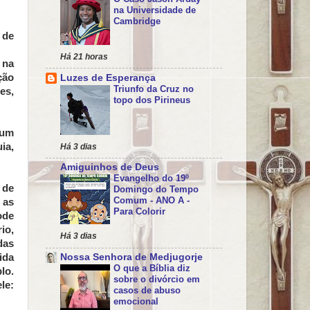
na Universidade de
Cambridge
 de
Há 21 horas
 na
ção
Luzes de Esperança
Triunfo da Cruz no
es,
topo dos Pirineus
 um
ia,
Há 3 dias
Amiguinhos de Deus
Evangelho do 19º
 de
Domingo do Tempo
Comum - ANO A -
 as
Para Colorir
ode
io,
Há 3 dias
das
ida
Nossa Senhora de Medjugorje
O que a Bíblia diz
lo.
sobre o divórcio em
le:
casos de abuso
emocional