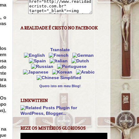
ima
, o
vas
A REALIDADE É CRISTO NO FACEBOOK
dos
Translate
tem
osa
ado
nte
ara
das
Quero isto em meu Blog!
 Os
LINKWITHIN
mpo
s),
REZE OS MISTÉRIOS GLORIOSOS
 na
que