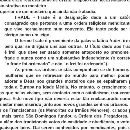
inistrativa no mosteiro.
superior de um mosteiro que ainda não é abadia.
FRADE
- Frade é a designação dada a um catól
consagrado que pertence a uma ordem religiosa mendicant
que vive normalmente num convento. Ele tanto pode ser
clérigo como um leigo.
O termo frade é proveniente da palavra latina
frater
, ir
pelo qual se dirigiam uns aos outros. O título dado aos fra
é
frei
, que deve ser usado somente anteposto ao prenome
frade e nunca como um substantivo independente (o corret
“o frade foi ordenado” e não “o frei foi ordenado”).
As primeiras ordens cristãs compunham-se de homens
mulheres que se retiravam do mundo para melhor pode
adorar a Deus nos grandes mosteiros que se espalharam 
toda a Europa na Idade Média. No entanto, o crescimento 
s que nelas viviam, sem contacto com o catolicismo, trouxera
iosa. Este novo tipo não deveria estar tão enclausurado com
a estar mais inserido junto aos novos grandes centros urbanos.
em os Franciscanos (os Menoritas ou Irmãos Menores), criados 
os mais tarde São Domingos fundou a Ordem dos Pregadores.
 além dos tradicionais votos de castidade e obediência, o voto
quaisquer bens. Daí serem conhecidos por mendicantes, pois 