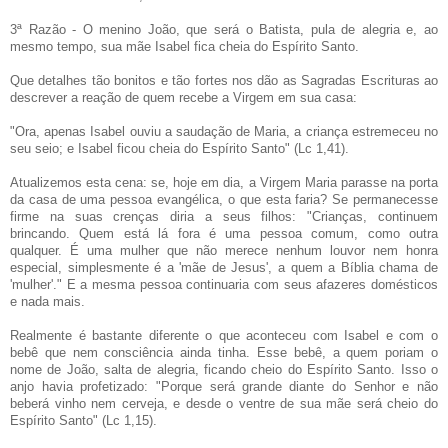
3ª Razão - O menino João, que será o Batista, pula de alegria e, ao
mesmo tempo, sua mãe Isabel fica cheia do Espírito Santo.
Que detalhes tão bonitos e tão fortes nos dão as Sagradas Escrituras ao
descrever a reação de quem recebe a Virgem em sua casa:
"Ora, apenas Isabel ouviu a saudação de Maria, a criança estremeceu no
seu seio; e Isabel ficou cheia do Espírito Santo" (Lc 1,41).
Atualizemos esta cena: se, hoje em dia, a Virgem Maria parasse na porta
da casa de uma pessoa evangélica, o que esta faria? Se permanecesse
firme na suas crenças diria a seus filhos: "Crianças, continuem
brincando. Quem está lá fora é uma pessoa comum, como outra
qualquer. É uma mulher que não merece nenhum louvor nem honra
especial, simplesmente é a 'mãe de Jesus', a quem a Bíblia chama de
'mulher'." E a mesma pessoa continuaria com seus afazeres domésticos
e nada mais.
Realmente é bastante diferente o que aconteceu com Isabel e com o
bebê que nem consciência ainda tinha. Esse bebê, a quem poriam o
nome de João, salta de alegria, ficando cheio do Espírito Santo. Isso o
anjo havia profetizado: "Porque será grande diante do Senhor e não
beberá vinho nem cerveja, e desde o ventre de sua mãe será cheio do
Espírito Santo" (Lc 1,15).