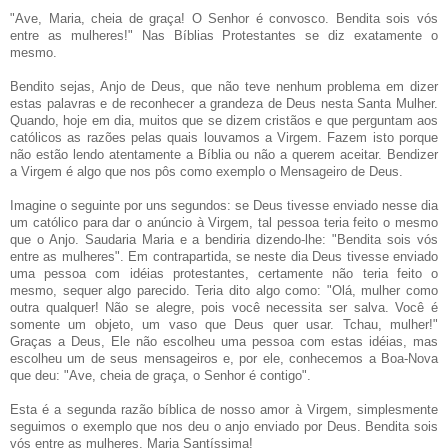
"Ave, Maria, cheia de graça! O Senhor é convosco. Bendita sois vós
entre as mulheres!" Nas Bíblias Protestantes se diz exatamente o
mesmo.
Bendito sejas, Anjo de Deus, que não teve nenhum problema em dizer
estas palavras e de reconhecer a grandeza de Deus nesta Santa Mulher.
Quando, hoje em dia, muitos que se dizem cristãos e que perguntam aos
católicos as razões pelas quais louvamos a Virgem. Fazem isto porque
não estão lendo atentamente a Bíblia ou não a querem aceitar. Bendizer
a Virgem é algo que nos pôs como exemplo o Mensageiro de Deus.
Imagine o seguinte por uns segundos: se Deus tivesse enviado nesse dia
um católico para dar o anúncio à Virgem, tal pessoa teria feito o mesmo
que o Anjo. Saudaria Maria e a bendiria dizendo-lhe: "Bendita sois vós
entre as mulheres". Em contrapartida, se neste dia Deus tivesse enviado
uma pessoa com idéias protestantes, certamente não teria feito o
mesmo, sequer algo parecido. Teria dito algo como: "Olá, mulher como
outra qualquer! Não se alegre, pois você necessita ser salva. Você é
somente um objeto, um vaso que Deus quer usar. Tchau, mulher!"
Graças a Deus, Ele não escolheu uma pessoa com estas idéias, mas
escolheu um de seus mensageiros e, por ele, conhecemos a Boa-Nova
que deu: "Ave, cheia de graça, o Senhor é contigo".
Esta é a segunda razão bíblica de nosso amor à Virgem, simplesmente
seguimos o exemplo que nos deu o anjo enviado por Deus. Bendita sois
vós entre as mulheres, Maria Santíssima!