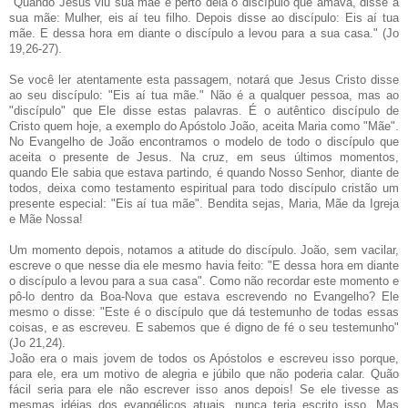
"Quando Jesus viu sua mãe e perto dela o discípulo que amava, disse à
sua mãe: Mulher, eis aí teu filho. Depois disse ao discípulo: Eis aí tua
mãe. E dessa hora em diante o discípulo a levou para a sua casa." (Jo
19,26-27).
Se você ler atentamente esta passagem, notará que Jesus Cristo disse
ao seu discípulo: "Eis aí tua mãe." Não é a qualquer pessoa, mas ao
"discípulo" que Ele disse estas palavras. É o autêntico discípulo de
Cristo quem hoje, a exemplo do Apóstolo João, aceita Maria como "Mãe".
No Evangelho de João encontramos o modelo de todo o discípulo que
aceita o presente de Jesus. Na cruz, em seus últimos momentos,
quando Ele sabia que estava partindo, é quando Nosso Senhor, diante de
todos, deixa como testamento espiritual para todo discípulo cristão um
presente especial: "Eis aí tua mãe". Bendita sejas, Maria, Mãe da Igreja
e Mãe Nossa!
Um momento depois, notamos a atitude do discípulo. João, sem vacilar,
escreve o que nesse dia ele mesmo havia feito: "E dessa hora em diante
o discípulo a levou para a sua casa". Como não recordar este momento e
pô-lo dentro da Boa-Nova que estava escrevendo no Evangelho? Ele
mesmo o disse: "Este é o discípulo que dá testemunho de todas essas
coisas, e as escreveu. E sabemos que é digno de fé o seu testemunho"
(Jo 21,24).
João era o mais jovem de todos os Apóstolos e escreveu isso porque,
para ele, era um motivo de alegria e júbilo que não poderia calar. Quão
fácil seria para ele não escrever isso anos depois! Se ele tivesse as
mesmas idéias dos evangélicos atuais, nunca teria escrito isso. Mas