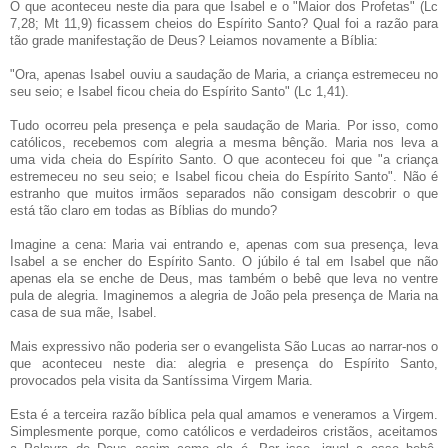
O que aconteceu neste dia para que Isabel e o "Maior dos Profetas" (Lc
7,28; Mt 11,9) ficassem cheios do Espírito Santo? Qual foi a razão para
tão grade manifestação de Deus? Leiamos novamente a Bíblia:
"Ora, apenas Isabel ouviu a saudação de Maria, a criança estremeceu no
seu seio; e Isabel ficou cheia do Espírito Santo" (Lc 1,41).
Tudo ocorreu pela presença e pela saudação de Maria. Por isso, como
católicos, recebemos com alegria a mesma bênção. Maria nos leva a
uma vida cheia do Espírito Santo. O que aconteceu foi que "a criança
estremeceu no seu seio; e Isabel ficou cheia do Espírito Santo". Não é
estranho que muitos irmãos separados não consigam descobrir o que
está tão claro em todas as Bíblias do mundo?
Imagine a cena: Maria vai entrando e, apenas com sua presença, leva
Isabel a se encher do Espírito Santo. O júbilo é tal em Isabel que não
apenas ela se enche de Deus, mas também o bebê que leva no ventre
pula de alegria. Imaginemos a alegria de João pela presença de Maria na
casa de sua mãe, Isabel.
Mais expressivo não poderia ser o evangelista São Lucas ao narrar-nos o
que aconteceu neste dia: alegria e presença do Espírito Santo,
provocados pela visita da Santíssima Virgem Maria.
Esta é a terceira razão bíblica pela qual amamos e veneramos a Virgem.
Simplesmente porque, como católicos e verdadeiros cristãos, aceitamos