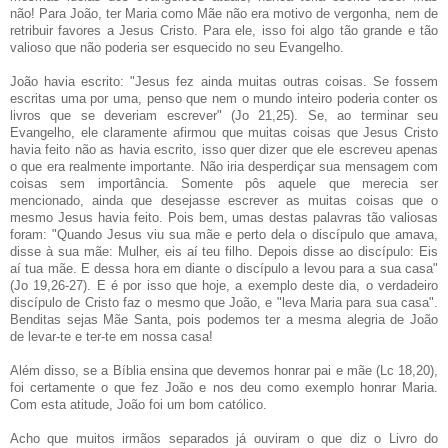
não! Para João, ter Maria como Mãe não era motivo de vergonha, nem de
retribuir favores a Jesus Cristo. Para ele, isso foi algo tão grande e tão
valioso que não poderia ser esquecido no seu Evangelho.
João havia escrito: "Jesus fez ainda muitas outras coisas. Se fossem
escritas uma por uma, penso que nem o mundo inteiro poderia conter os
livros que se deveriam escrever" (Jo 21,25). Se, ao terminar seu
Evangelho, ele claramente afirmou que muitas coisas que Jesus Cristo
havia feito não as havia escrito, isso quer dizer que ele escreveu apenas
o que era realmente importante. Não iria desperdiçar sua mensagem com
coisas sem importância. Somente pôs aquele que merecia ser
mencionado, ainda que desejasse escrever as muitas coisas que o
mesmo Jesus havia feito. Pois bem, umas destas palavras tão valiosas
foram: "Quando Jesus viu sua mãe e perto dela o discípulo que amava,
disse à sua mãe: Mulher, eis aí teu filho. Depois disse ao discípulo: Eis
aí tua mãe. E dessa hora em diante o discípulo a levou para a sua casa"
(Jo 19,26-27). E é por isso que hoje, a exemplo deste dia, o verdadeiro
discípulo de Cristo faz o mesmo que João, e "leva Maria para sua casa".
Benditas sejas Mãe Santa, pois podemos ter a mesma alegria de João
de levar-te e ter-te em nossa casa!
Além disso, se a Bíblia ensina que devemos honrar pai e mãe (Lc 18,20),
foi certamente o que fez João e nos deu como exemplo honrar Maria.
Com esta atitude, João foi um bom católico.
Acho que muitos irmãos separados já ouviram o que diz o Livro do