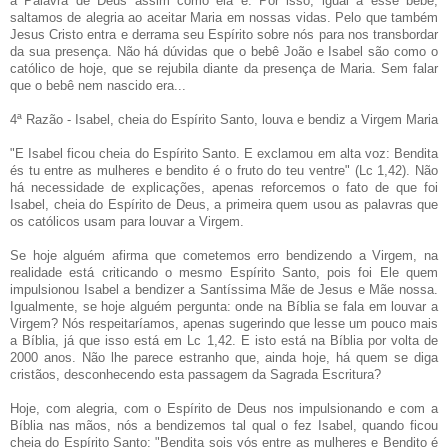
a Palavra de Deus assim como ela é. Por isso, igual a esse bebê,
saltamos de alegria ao aceitar Maria em nossas vidas. Pelo que também
Jesus Cristo entra e derrama seu Espírito sobre nós para nos transbordar
da sua presença. Não há dúvidas que o bebê João e Isabel são como o
católico de hoje, que se rejubila diante da presença de Maria. Sem falar
que o bebê nem nascido era...
4ª Razão - Isabel, cheia do Espírito Santo, louva e bendiz a Virgem Maria
"E Isabel ficou cheia do Espírito Santo. E exclamou em alta voz: Bendita
és tu entre as mulheres e bendito é o fruto do teu ventre" (Lc 1,42). Não
há necessidade de explicações, apenas reforcemos o fato de que foi
Isabel, cheia do Espírito de Deus, a primeira quem usou as palavras que
os católicos usam para louvar a Virgem.
Se hoje alguém afirma que cometemos erro bendizendo a Virgem, na
realidade está criticando o mesmo Espírito Santo, pois foi Ele quem
impulsionou Isabel a bendizer a Santíssima Mãe de Jesus e Mãe nossa.
Igualmente, se hoje alguém pergunta: onde na Bíblia se fala em louvar a
Virgem? Nós respeitaríamos, apenas sugerindo que lesse um pouco mais
a Bíblia, já que isso está em Lc 1,42. E isto está na Bíblia por volta de
2000 anos. Não lhe parece estranho que, ainda hoje, há quem se diga
cristãos, desconhecendo esta passagem da Sagrada Escritura?
Hoje, com alegria, com o Espírito de Deus nos impulsionando e com a
Bíblia nas mãos, nós a bendizemos tal qual o fez Isabel, quando ficou
cheia do Espírito Santo: "Bendita sois vós entre as mulheres e Bendito é