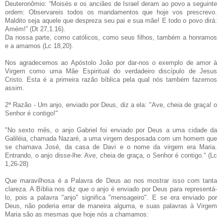
Deuteronômio: “Moisés e os anciães de Israel deram ao povo a seguinte
ordem: Observareis todos os mandamentos que hoje vos prescrevo.
Maldito seja aquele que despreza seu pai e sua mãe! E todo o povo dirá:
Amém!” (Dt 27,1.16).
Da nossa parte, como católicos, como seus filhos, também a honramos
e a amamos (Lc 18,20).
Nos agradecemos ao Apóstolo João por dar-nos o exemplo de amor à
Virgem como uma Mãe Espiritual do verdadeiro discípulo de Jesus
Cristo. Esta é a primeira razão bíblica pela qual nós também fazemos
assim.
2ª Razão - Um anjo, enviado por Deus, diz a ela: "Ave, cheia de graça! o
Senhor é contigo!"
"No sexto mês, o anjo Gabriel foi enviado por Deus a uma cidade da
Galiléia, chamada Nazaré, a uma virgem desposada com um homem que
se chamava José, da casa de Davi e o nome da virgem era Maria.
Entrando, o anjo disse-lhe: Ave, cheia de graça, o Senhor é contigo." (Lc
1,26-28)
Que maravilhosa é a Palavra de Deus ao nos mostrar isso com tanta
clareza. A Bíblia nos diz que o anjo é enviado por Deus para representá-
lo, pois a palavra "anjo" significa "mensageiro". E se era enviado por
Deus, não poderia errar de maneira alguma, e suas palavras à Virgem
Maria são as mesmas que hoje nós a chamamos: