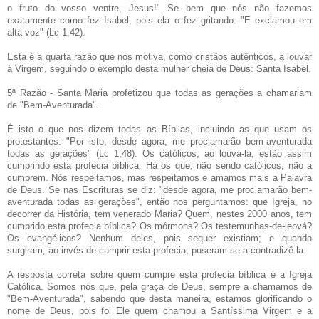
o fruto do vosso ventre, Jesus!" Se bem que nós não fazemos
exatamente como fez Isabel, pois ela o fez gritando: "E exclamou em
alta voz" (Lc 1,42).
Esta é a quarta razão que nos motiva, como cristãos autênticos, a louvar
à Virgem, seguindo o exemplo desta mulher cheia de Deus: Santa Isabel.
5ª Razão - Santa Maria profetizou que todas as gerações a chamariam
de "Bem-Aventurada".
É isto o que nos dizem todas as Bíblias, incluindo as que usam os
protestantes: "Por isto, desde agora, me proclamarão bem-aventurada
todas as gerações" (Lc 1,48). Os católicos, ao louvá-la, estão assim
cumprindo esta profecia bíblica. Há os que, não sendo católicos, não a
cumprem. Nós respeitamos, mas respeitamos e amamos mais a Palavra
de Deus. Se nas Escrituras se diz: "desde agora, me proclamarão bem-
aventurada todas as gerações", então nos perguntamos: que Igreja, no
decorrer da História, tem venerado Maria? Quem, nestes 2000 anos, tem
cumprido esta profecia bíblica? Os mórmons? Os testemunhas-de-jeová?
Os evangélicos? Nenhum deles, pois sequer existiam; e quando
surgiram, ao invés de cumprir esta profecia, puseram-se a contradizê-la.
A resposta correta sobre quem cumpre esta profecia bíblica é a Igreja
Católica. Somos nós que, pela graça de Deus, sempre a chamamos de
"Bem-Aventurada", sabendo que desta maneira, estamos glorificando o
nome de Deus, pois foi Ele quem chamou a Santíssima Virgem e a