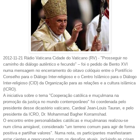
2012-11-21 Rádio Vaticana
Cidade do Vaticano (RV) - "Prosseguir no
caminho do diálogo autêntico e fecundo" – foi o pedido de Bento XVI
numa mensagem no encerramento do oitavo colóquio entre o Pontifício
Conselho para o Diálogo Inter-religioso e o Centro Islâmico para o Diálogo
Inter-religioso (CID) da Organização para as relações e a cultura islâmica
(ICRO).
A iniciativa sobre o tema "Cooperação católica e muçulmana na
promoção da justiça no mundo contemporâneo" foi coordenada pelo
presidente desse dicastério vaticano, Cardeal Jean-Louis Tauran, e pelo
presidente da ICRO, Dr. Mohammad Bagher Korramshad.
O encontro entre personalidades católicas e muçulmanas realizou-se
num clima amigável, considerado "um terreno comum para agir de forma
positiva e partilhar valores". Numa nota, os participantes manifestaram
estar cientes e preocupados com os desafios atuais, incluindo as crises