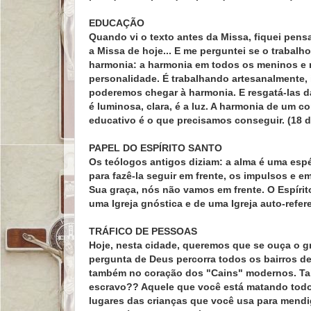
EDUCAÇÃO
Quando vi o texto antes da Missa, fiquei pens
a Missa de hoje... E me perguntei se o trabalh
harmonia: a harmonia em todos os meninos e m
personalidade. É trabalhando artesanalmente,
poderemos chegar à harmonia. E resgatá-las d
é luminosa, clara, é a luz. A harmonia de um
educativo é o que precisamos conseguir. (18 de
PAPEL DO ESPÍRITO SANTO
Os teólogos antigos diziam: a alma é uma espéc
para fazê-la seguir em frente, os impulsos e 
Sua graça, nós não vamos em frente. O Espírit
uma Igreja gnóstica e de uma Igreja auto-refe
TRÁFICO DE PESSOAS
Hoje, nesta cidade, queremos que se ouça o g
pergunta de Deus percorra todos os bairros d
também no coração dos "Cains" modernos. Tal
escravo?? Aquele que você está matando todos 
lugares das crianças que você usa para mendi