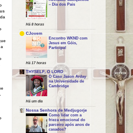
– Dia dos Pais
o
eus
ida
Há 8 horas
o
CJovem
Encontro WKND com
que
Jesus em Góis,
 a
Participa!
o
Há 17 horas
s
THYSELF, O LORD
O Caso Jason Arday
na Universidade de
Cambridge
ue
.
Há um dia
Nossa Senhora de Medjugorje
Como lidar com a
o
frieza emocional do
parceiro após anos de
casados?