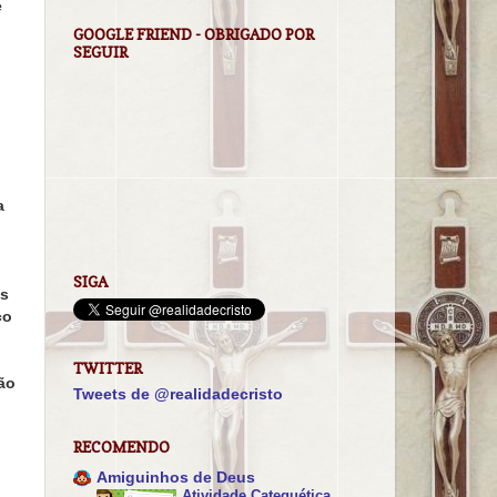
e
GOOGLE FRIEND - OBRIGADO POR
SEGUIR
a
SIGA
is
co
TWITTER
ão
Tweets de @realidadecristo
RECOMENDO
Amiguinhos de Deus
Atividade Catequética