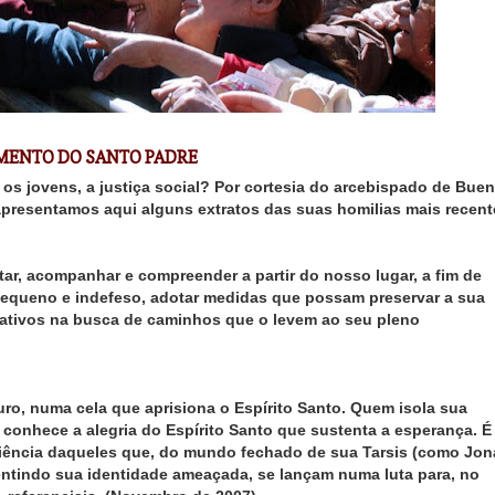
MENTO DO SANTO PADRE
os jovens, a justiça social? Por cortesia do arcebispado de Bue
 apresentamos aqui alguns extratos das suas homilias mais recent
r, acompanhar e compreender a partir do nosso lugar, a fim de
 pequeno e indefeso, adotar medidas que possam preservar a sua
criativos na busca de caminhos que o levem ao seu pleno
o, numa cela que aprisiona o Espírito Santo. Quem isola sua
onhece a alegria do Espírito Santo que sustenta a esperança. É
sciência daqueles que, do mundo fechado de sua Tarsis (como Jon
 sentindo sua identidade ameaçada, se lançam numa luta para, no