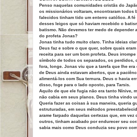
Penso naquelas comunidades cristãs do Japã
os missionários voltaram, encontraram todos b
falecidos tinham tido um enterro católico. A f
desses leigos que só haviam recebido o batis
batismo. Não devemos ter medo de depender ap
do profeta Jonas?
Jonas tinha tudo muito claro. Tinha ideias cla
Deus faz e sobre o que quer, sobre quais eram 
receita para ser um bom profeta. Deus irrompe 
símbolo de todos os separados, os perdidos, 
fora, longe. Jonas viu que a tarefa que lhe e
de Deus ainda estavam abertos, que a paciênci
alimentá-los com Sua ternura. Deus o havia en
disso, foge para o lado oposto, para Tarsis.
Aquilo de que ele fugia não era tanto Nínive
não cabia em seus planos. Deus tinha vindo um
Queria fazer as coisas à sua maneira, queria 
estruturadas, em seus métodos preestabelecid
arame farpado daquelas certezas que, em vez d
outros, tinham acabado por endurecer seu co
sabia mais como Deus conduzia seu povo com 