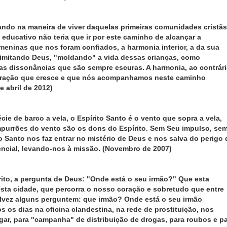
ando na maneira de viver daquelas primeiras comunidades cristãs
o educativo não teria que ir por este caminho de alcançar a
eninas que nos foram confiados, a harmonia interior, a da sua
 imitando Deus, "moldando" a vida dessas crianças, como
as dissonâncias que são sempre escuras. A harmonia, ao contrári
 coração que cresce e que nós acompanhamos neste caminho
 abril de 2012)
ie de barco a vela, o Espírito Santo é o vento que sopra a vela,
empurrões do vento são os dons do Espírito. Sem Seu impulso, se
o Santo nos faz entrar no mistério de Deus e nos salva do perigo 
rencial, levando-nos à missão. (Novembro de 2007)
rito, a pergunta de Deus: "Onde está o seu irmão?" Que esta
esta cidade, que percorra o nosso coração e sobretudo que entre
vez alguns perguntem: que irmão? Onde está o seu irmão
os dias na oficina clandestina, na rede de prostituição, nos
gar, para "campanha" de distribuição de drogas, para roubos e p