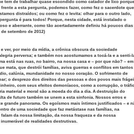
que tem de trabalhar quase escondido como catador de lixo porqu
 frente a esta pergunta, podemos fazer, como fez o sacerdote que
stamos distraídos; ou como fez o levita: olhar para o outro lado,
pergunta é para todos! Porque, nesta cidade, está instalado o
ioso e aberrante, como tão acertadamente definiu há poucos dias
5 de setembro de 2012)
 ver, por meio da mídia, a crônica obscura da sociedade
egria perversa; e também nos acostumamos a tocá-la e a senti-l
ma está nas ruas, no bairro, na nossa casa e – por que não? – em
 mata, que destrói famílias, aviva guerras e conflitos em tantos
dio, calúnia, mundanidade no nosso coração. O sofrimento de
ear; o desprezo dos direitos das pessoas e dos povos mais fráge
dinheiro, com seus efeitos demoníacos, como a corrupção, o tráfi
ria material e moral são a moeda do dia a dia. A destruição do
alta de futuro também se unem a esta sinfonia. Nossos erros e
e grande panorama. Os egoísmos mais íntimos justificados – e n
dentro de uma sociedade que faz metástase nas famílias, na
 falam da nossa limitação, da nossa fraqueza e da nossa
 inumerável de realidades destrutivas.