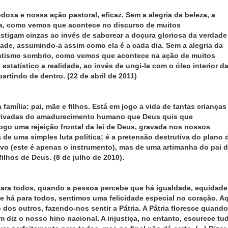
doxa e nossa ação pastoral, eficaz. Sem a alegria da beleza, a
rba, como vemos que acontece no discurso de muitos
tigam cinzas ao invés de saborear a doçura gloriosa da verdade
dade, assumindo-a assim como ela é a cada dia. Sem a alegria da
ientismo sombrio, como vemos que acontece na ação de muitos
estatístico a realidade, ao invés de ungi-la com o óleo interior d
artindo de dentro. (22 de abril de 2011)
família: pai, mãe e filhos. Está em jogo a vida de tantas crianças
privadas do amadurecimento humano que Deus quis que
go uma rejeição frontal da lei de Deus, gravada nos nossos
de uma simples luta política; é a pretensão destrutiva do plano 
tivo (este é apenas o instrumento), mas de uma artimanha do pai 
ilhos de Deus. (8 de julho de 2010).
 para todos, quando a pessoa percebe que há igualdade, equidade
há para todos, sentimos uma felicidade especial no coração. A
dos outros, fazendo-nos sentir a Pátria. A Pátria floresce quando
diz o nosso hino nacional. A injustiça, no entanto, escurece tu