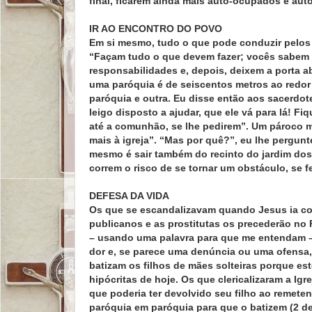
final, ficarem ainda mais auto-ocupados e aut
IR AO ENCONTRO DO POVO
Em si mesmo, tudo o que pode conduzir pelos
“Façam tudo o que devem fazer; vocês sabem 
responsabilidades e, depois, deixem a porta a
uma paróquia é de seiscentos metros ao redor 
paróquia e outra. Eu disse então aos sacerd
leigo disposto a ajudar, que ele vá para lá! 
até a comunhão, se lhe pedirem”. Um pároco me
mais à igreja”. “Mas por quê?”, eu lhe pergunt
mesmo é sair também do recinto do jardim dos
correm o risco de se tornar um obstáculo, se 
DEFESA DA VIDA
Os que se escandalizavam quando Jesus ia co
publicanos e as prostitutas os precederão no 
– usando uma palavra para que me entendam – 
dor e, se parece uma denúncia ou uma ofensa,
batizam os filhos de mães solteiras porque e
hipócritas de hoje. Os que clericalizaram a I
que poderia ter devolvido seu filho ao remete
paróquia em paróquia para que o batizem (2 d