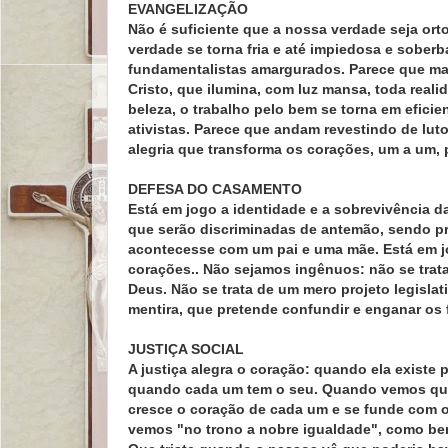
EVANGELIZAÇÃO
Não é suficiente que a nossa verdade seja orto
verdade se torna fria e até impiedosa e sobe
fundamentalistas amargurados. Parece que mas
Cristo, que ilumina, com luz mansa, toda reali
beleza, o trabalho pelo bem se torna em efic
ativistas. Parece que andam revestindo de luto 
alegria que transforma os corações, um a um, p
DEFESA DO CASAMENTO
Está em jogo a identidade e a sobrevivência da 
que serão discriminadas de antemão, sendo 
acontecesse com um pai e uma mãe. Está em jo
corações.. Não sejamos ingênuos: não se trata 
Deus. Não se trata de um mero projeto legisla
mentira, que pretende confundir e enganar os f
JUSTIÇA SOCIAL
A justiça alegra o coração: quando ela existe
quando cada um tem o seu. Quando vemos que 
cresce o coração de cada um e se funde com o 
vemos "no trono a nobre igualdade", como bem 