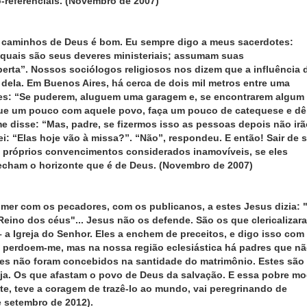
o-referenciais. (Novembro de 2007)
 caminhos de Deus é bom. Eu sempre digo a meus sacerdotes:
quais são seus deveres ministeriais; assumam suas
berta”. Nossos sociólogos religiosos nos dizem que a influência 
dela. Em Buenos Aires, há cerca de dois mil metros entre uma
otes: “Se puderem, aluguem uma garagem e, se encontrarem algum
Fique um pouco com aquele povo, faça um pouco de catequese e dê
 disse: “Mas, padre, se fizermos isso as pessoas depois não irã
ei: “Elas hoje vão à missa?”. “Não”, respondeu. E então! Sair de s
 próprios convencimentos considerados inamovíveis, se eles
fecham o horizonte que é de Deus. (Novembro de 2007)
mer com os pecadores, com os publicanos, a estes Jesus dizia: 
Reino dos céus"... Jesus não os defende. São os que clericalizar
a Igreja do Senhor. Eles a enchem de preceitos, e digo isso com
 perdoem-me, mas na nossa região eclesiástica há padres que n
stes não foram concebidos na santidade do matrimônio. Estes são
greja. Os que afastam o povo de Deus da salvação. E essa pobre mo
nte, teve a coragem de trazê-lo ao mundo, vai peregrinando de
e setembro de 2012).