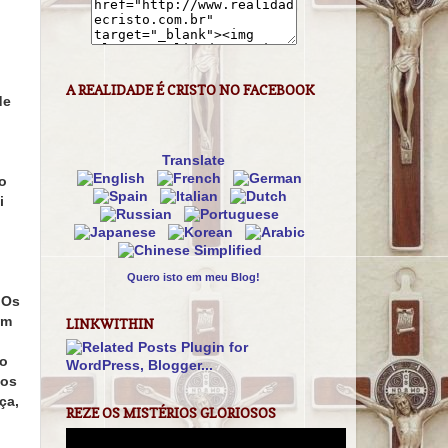
A REALIDADE É CRISTO NO FACEBOOK
de
Translate
o
i
Quero isto em meu Blog!
"Os
am
LINKWITHIN
ão
 os
ça,
REZE OS MISTÉRIOS GLORIOSOS