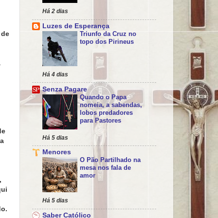
Há 2 dias
Luzes de Esperança
 de
Triunfo da Cruz no
topo dos Pirineus
a
Há 4 dias
Senza Pagare
Quando o Papa
nomeia, a sabendas,
lobos predadores
para Pastores
de
Há 5 dias
da
Menores
O Pão Partilhado na
mesa nos fala de
amor
,
qui
Há 5 dias
do.
Saber Católico