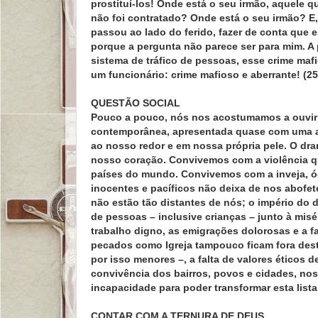
prostituí-los! Onde está o seu irmão, aquele 
não foi contratado? Onde está o seu irmão? E,
passou ao lado do ferido, fazer de conta que e
porque a pergunta não parece ser para mim. A 
sistema de tráfico de pessoas, esse crime maf
um funcionário: crime mafioso e aberrante! (2
QUESTÃO SOCIAL
Pouco a pouco, nós nos acostumamos a ouvir e
contemporânea, apresentada quase com uma al
ao nosso redor e em nossa própria pele. O dra
nosso coração. Convivemos com a violência que
países do mundo. Convivemos com a inveja, ó
inocentes e pacíficos não deixa de nos abofet
não estão tão distantes de nós; o império do 
de pessoas – inclusive crianças – junto à misé
trabalho digno, as emigrações dolorosas e a f
pecados como Igreja tampouco ficam fora dest
por isso menores –, a falta de valores éticos 
convivência dos bairros, povos e cidades, nos
incapacidade para poder transformar esta lista
CONTAR COM A TERNURA DE DEUS