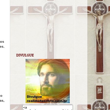
nos
es.
DIVULGUE
 o
as,