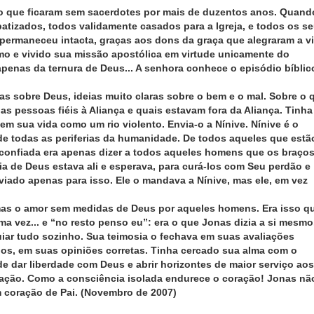
o que ficaram sem sacerdotes por mais de duzentos anos. Quand
atizados, todos validamente casados para a Igreja, e todos os s
é permaneceu intacta, graças aos dons da graça que alegraram a v
mo e vivido sua missão apostólica em virtude unicamente do
enas da ternura de Deus... A senhora conhece o episódio bíblic
ras sobre Deus, ideias muito claras sobre o bem e o mal. Sobre o 
as pessoas fiéis à Aliança e quais estavam fora da Aliança. Tinha
em sua vida como um rio violento. Envia-o a Nínive. Nínive é o
de todas as periferias da humanidade. De todos aqueles que estã
ra confiada era apenas dizer a todos aqueles homens que os braço
a de Deus estava ali e esperava, para curá-los com Seu perdão e
viado apenas para isso. Ele o mandava a Nínive, mas ele, em vez
, mas o amor sem medidas de Deus por aqueles homens. Era isso q
a vez... e “no resto penso eu”: era o que Jonas dizia a si mesmo
guiar tudo sozinho. Sua teimosia o fechava em suas avaliações
os, em suas opiniões corretas. Tinha cercado sua alma com o
e dar liberdade com Deus e abrir horizontes de maior serviço aos
ração. Como a consciência isolada endurece o coração! Jonas nã
coração de Pai. (Novembro de 2007)