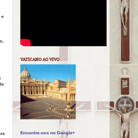
 e
o,
VATICANO AO VIVO
m
de
Encontre-nos no Google+
ara