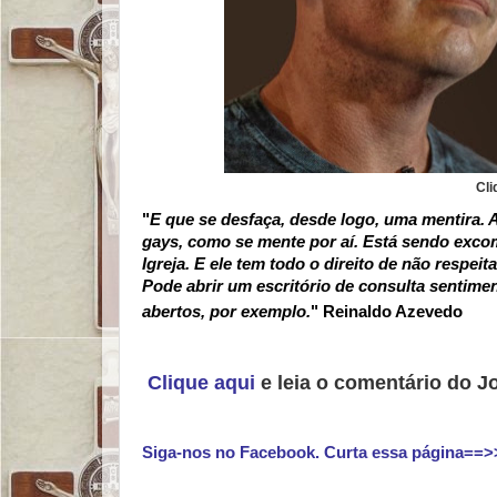
Cli
"
E que se desfaça, desde logo, uma mentira.
gays, como se mente por aí. Está sendo exco
Igreja. E ele tem todo o direito de não respeit
Pode abrir um escritório de consulta sentimen
abertos, por exemplo.
" Reinaldo Azevedo
Clique aqui
e leia o comentário do J
Siga-nos no Facebook. Curta essa página==>