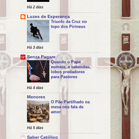
Há 2 dias
Luzes de Esperança
Triunfo da Cruz no
topo dos Pirineus
Há 3 dias
Senza Pagare
Quando o Papa
nomeia, a sabendas,
lobos predadores
para Pastores
Há 4 dias
Menores
O Pão Partilhado na
mesa nos fala de
amor
Há 5 dias
Saber Católico