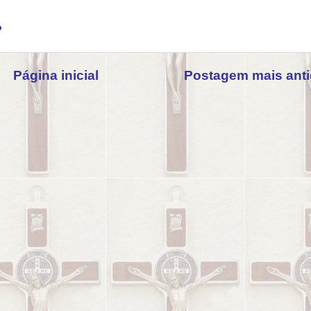
o
Página inicial
Postagem mais ant