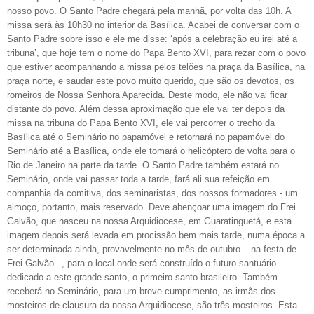
nosso povo. O Santo Padre chegará pela manhã, por volta das 10h. A
missa será às 10h30 no interior da Basílica. Acabei de conversar com o
Santo Padre sobre isso e ele me disse: ‘após a celebração eu irei até a
tribuna’, que hoje tem o nome do Papa Bento XVI, para rezar com o povo
que estiver acompanhando a missa pelos telões na praça da Basílica, na
praça norte, e saudar este povo muito querido, que são os devotos, os
romeiros de Nossa Senhora Aparecida. Deste modo, ele não vai ficar
distante do povo. Além dessa aproximação que ele vai ter depois da
missa na tribuna do Papa Bento XVI, ele vai percorrer o trecho da
Basílica até o Seminário no papamóvel e retornará no papamóvel do
Seminário até a Basílica, onde ele tomará o helicóptero de volta para o
Rio de Janeiro na parte da tarde. O Santo Padre também estará no
Seminário, onde vai passar toda a tarde, fará ali sua refeição em
companhia da comitiva, dos seminaristas, dos nossos formadores - um
almoço, portanto, mais reservado. Deve abençoar uma imagem do Frei
Galvão, que nasceu na nossa Arquidiocese, em Guaratinguetá, e esta
imagem depois será levada em procissão bem mais tarde, numa época a
ser determinada ainda, provavelmente no mês de outubro – na festa de
Frei Galvão –, para o local onde será construído o futuro santuário
dedicado a este grande santo, o primeiro santo brasileiro. Também
receberá no Seminário, para um breve cumprimento, as irmãs dos
mosteiros de clausura da nossa Arquidiocese, são três mosteiros. Esta