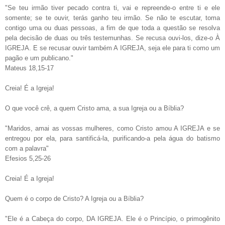
"Se teu irmão tiver pecado contra ti, vai e repreende-o entre ti e ele
somente; se te ouvir, terás ganho teu irmão. Se não te escutar, toma
contigo uma ou duas pessoas, a fim de que toda a questão se resolva
pela decisão de duas ou três testemunhas. Se recusa ouvi-los, dize-o À
IGREJA. E se recusar ouvir também A IGREJA, seja ele para ti como um
pagão e um publicano."
Mateus 18,15-17
Creia! É a Igreja!
O que você crê, a quem Cristo ama, a sua Igreja ou a Bíblia?
"Maridos, amai as vossas mulheres, como Cristo amou A IGREJA e se
entregou por ela, para santificá-la, purificando-a pela água do batismo
com a palavra"
Efesios 5,25-26
Creia! É a Igreja!
Quem é o corpo de Cristo? A Igreja ou a Bíblia?
"Ele é a Cabeça do corpo, DA IGREJA. Ele é o Princípio, o primogênito