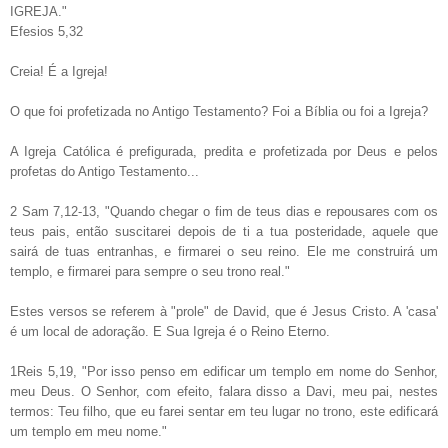
IGREJA."
Efesios 5,32
Creia! É a Igreja!
O que foi profetizada no Antigo Testamento? Foi a Bíblia ou foi a Igreja?
A Igreja Católica é prefigurada, predita e profetizada por Deus e pelos
profetas do Antigo Testamento...
2 Sam 7,12-13, "Quando chegar o fim de teus dias e repousares com os
teus pais, então suscitarei depois de ti a tua posteridade, aquele que
sairá de tuas entranhas, e firmarei o seu reino. Ele me construirá um
templo, e firmarei para sempre o seu trono real."
Estes versos se referem à "prole" de David, que é Jesus Cristo. A 'casa'
é um local de adoração. E Sua Igreja é o Reino Eterno.
1Reis 5,19, "Por isso penso em edificar um templo em nome do Senhor,
meu Deus. O Senhor, com efeito, falara disso a Davi, meu pai, nestes
termos: Teu filho, que eu farei sentar em teu lugar no trono, este edificará
um templo em meu nome."