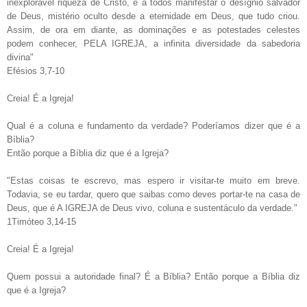
inexplorável riqueza de Cristo, e a todos manifestar o desígnio salvador
de Deus, mistério oculto desde a eternidade em Deus, que tudo criou.
Assim, de ora em diante, as dominações e as potestades celestes
podem conhecer, PELA IGREJA, a infinita diversidade da sabedoria
divina"
Efésios 3,7-10
Creia! É a Igreja!
Qual é a coluna e fundamento da verdade? Poderíamos dizer que é a
Bíblia?
Então porque a Bíblia diz que é a Igreja?
"Estas coisas te escrevo, mas espero ir visitar-te muito em breve.
Todavia, se eu tardar, quero que saibas como deves portar-te na casa de
Deus, que é A IGREJA de Deus vivo, coluna e sustentáculo da verdade."
1Timóteo 3,14-15
Creia! É a Igreja!
Quem possui a autoridade final? É a Bíblia? Então porque a Bíblia diz
que é a Igreja?