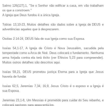
Salmo 126(127),1, "Se o Senhor não edificar a casa, em vão trabalham
os que a constroem."
A Igreja que Deus fundou é a única Igreja.
Tobías 13,10-23, Muitos detalhes são dados sobre a Igreja de DEUS e
advertências aqueles que à desprezarem.
Oséias 2:14-24, DEUS fala de sua Igreja como sua Esposa.
Isaías 54,1-17, A Igreja de Cristo é Nova Jerusalém, sacudida pela
tempestade como a Arca de Noé. Deus colocará o fundamento. Nenhuma
arma forjada contra ela terá êxito (ver Efésios 5,23 para compreender).
Muitos outros detalhes são descritos aqui.
Isaías 59,21, DEUS prometeu justiça Eterna para a Igreja que Jesus
haveria de fundar.
Isaías 62,5, Jeremias 7,34, 16,9, Jesus Cristo é o esposo e a Igreja é
sua Esposa.
Jeremias 23,1-8, Um Messias é prometido para cuidar do Seu rebanho, e
colocará pastores para apascentá-los.