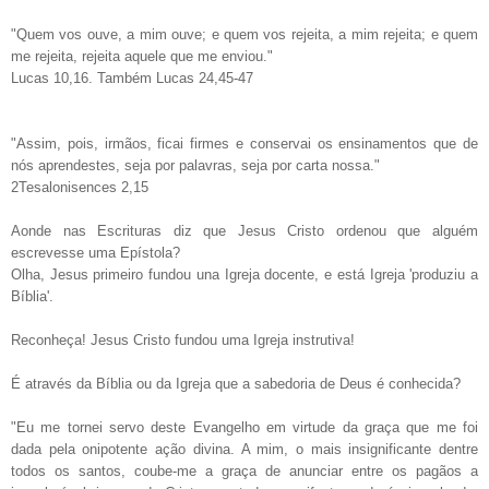
"Quem vos ouve, a mim ouve; e quem vos rejeita, a mim rejeita; e quem
me rejeita, rejeita aquele que me enviou."
Lucas 10,16. Também Lucas 24,45-47
"Assim, pois, irmãos, ficai firmes e conservai os ensinamentos que de
nós aprendestes, seja por palavras, seja por carta nossa."
2Tesalonisences 2,15
Aonde nas Escrituras diz que Jesus Cristo ordenou que alguém
escrevesse uma Epístola?
Olha, Jesus primeiro fundou una Igreja docente, e está Igreja 'produziu a
Bíblia'.
Reconheça! Jesus Cristo fundou uma Igreja instrutiva!
É através da Bíblia ou da Igreja que a sabedoria de Deus é conhecida?
"Eu me tornei servo deste Evangelho em virtude da graça que me foi
dada pela onipotente ação divina. A mim, o mais insignificante dentre
todos os santos, coube-me a graça de anunciar entre os pagãos a