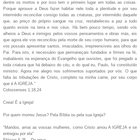
dentre os mortos e por isso tem o primeiro lugar em todas as coisas.
Porque aprouve a Deus fazer habitar nele toda a plenitude e por seu
intermédio reconciliar consigo todas as criaturas, por intermédio daquele
que, ao preço do próprio sangue na cruz, restabeleceu a paz a tudo
quanto existe na terra e nos céus. Há bem pouco tempo, sendo vós
alheios a Deus e inimigos pelos vossos pensamentos e obras más, eis
que agora ele vos reconciliou pela morte de seu corpo humano, para que
vos possais apresentar santos, imaculados, irrepreensíveis aos olhos do
Pai. Para isto, é necessário que permaneçais fundados e firmes na fé,
inabaláveis na esperança do Evangelho que ouvistes, que foi pregado a
toda criatura que há debaixo do céu, e do qual eu, Paulo, fui constituído
ministro. Agora me alegro nos sofrimentos suportados por vós. O que
falta às tribulações de Cristo, completo na minha carne, por seu corpo
que é A IGREJA."
Colossenses 1,18,24
Creia! É a Igreja!
Por quem morreu Jesus? Pela Bíblia ou pela sua Igreja?
"Maridos, amai as vossas mulheres, como Cristo amou A IGREJA e se
entregou por ela"
Efésios 5,25... De novo.