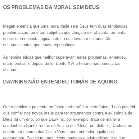
OS PROBLEMAS DA MORAL SEM DEUS
Megan entendia que uma moralidade sem Deus tem duas tendências
problemáticas, ou é tão subjetiva que chega a ser absurda, ou tenta
seguir uma suposta lógica estreita que leva a resultados tão
desumanizantes que causa repugnância.
As teorias éticas que melhor superavam estes problemas, entendeu,
eram teístas, e depois de ler Bento XVI o teísmo não parecia tão
absurdo.
DAWKINS NÃO ENTENDEU TOMÁS DE AQUINO
Outro problema presente no “novo ateísmo” é a metafísica. “Logo percebi
que confiar nos novos ateus para ter argumentos contra a existência de
Deus foi um erro, porque Dawkins, por exemplo, trata de maneira
desdenhosa Santo Tomás de Aquino em “Deus, um delírio”, Dawkins só
aborda um resumo das Cinco Vias e sem entender aquilo que
apresentam. Foquei-me nas ideias tomistas e aristotélicas, e vi que