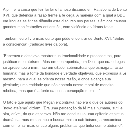
A primeira coisa que fez foi ler o famoso discurso em Ratisbona de Bento
XVI, que defendia a razão frente à fé cega. A maneira com a qual a BBC
em línguas asiáticas difundiu este discurso nos países islâmicos causou
grandes manifestações anticristãs, com violência e vítimas fatais.
Também leu o livro mais curto que pôde encontrar de Bento XVI: “Sobre
a consciência” (tradução livre da obra).
“Esperava e desejava mostrar sua irracionalidade e preconceitos, para
justificar meu ateísmo. Mas em contrapartida, um Deus que era o Logos
se apresentou a mim; não um ditador sobrenatural que esmaga a razão
humana; mas a fonte da bondade e verdade objetivas, que expressa a Si
mesmo, para a qual se orienta nossa razão, e onde alcança sua
plenitude; uma entidade que não controla nossa moral de maneira
robótica, mas que é a fonte da nossa percepção moral…”.
O fato é que aquilo que Megan encontrava não era o que os autores do
“novo ateísmo” diziam. “Era uma percepção da fé mais humana, sutil e,
sim, crível, do que esperava. Não me conduziu a uma epifania espiritual
dramática, mas me animou a buscar mais o catolicismo, a reexaminar
com um olhar mais crítico alguns problemas que tinha com o ateísmo”.