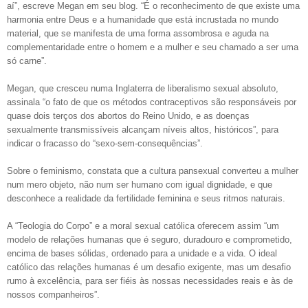
aí”, escreve Megan em seu blog. “É o reconhecimento de que existe uma
harmonia entre Deus e a humanidade que está incrustada no mundo
material, que se manifesta de uma forma assombrosa e aguda na
complementaridade entre o homem e a mulher e seu chamado a ser uma
só carne”.
Megan, que cresceu numa Inglaterra de liberalismo sexual absoluto,
assinala “o fato de que os métodos contraceptivos são responsáveis por
quase dois terços dos abortos do Reino Unido, e as doenças
sexualmente transmissíveis alcançam níveis altos, históricos”, para
indicar o fracasso do “sexo-sem-consequências”.
Sobre o feminismo, constata que a cultura pansexual converteu a mulher
num mero objeto, não num ser humano com igual dignidade, e que
desconhece a realidade da fertilidade feminina e seus ritmos naturais.
A “Teologia do Corpo” e a moral sexual católica oferecem assim “um
modelo de relações humanas que é seguro, duradouro e comprometido,
encima de bases sólidas, ordenado para a unidade e a vida. O ideal
católico das relações humanas é um desafio exigente, mas um desafio
rumo à excelência, para ser fiéis às nossas necessidades reais e às de
nossos companheiros”.