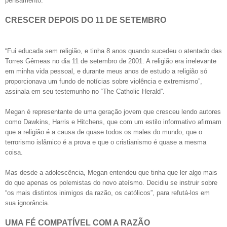
pensamento.
CRESCER DEPOIS DO 11 DE SETEMBRO
“Fui educada sem religião, e tinha 8 anos quando sucedeu o atentado das
Torres Gêmeas no dia 11 de setembro de 2001. A religião era irrelevante
em minha vida pessoal, e durante meus anos de estudo a religião só
proporcionava um fundo de notícias sobre violência e extremismo”,
assinala em seu testemunho no “The Catholic Herald”.
Megan é representante de uma geração jovem que cresceu lendo autores
como Dawkins, Harris e Hitchens, que com um estilo informativo afirmam
que a religião é a causa de quase todos os males do mundo, que o
terrorismo islâmico é a prova e que o cristianismo é quase a mesma
coisa.
Mas desde a adolescência, Megan entendeu que tinha que ler algo mais
do que apenas os polemistas do novo ateísmo. Decidiu se instruir sobre
“os mais distintos inimigos da razão, os católicos”, para refutá-los em
sua ignorância.
UMA FÉ COMPATÍVEL COM A RAZÃO