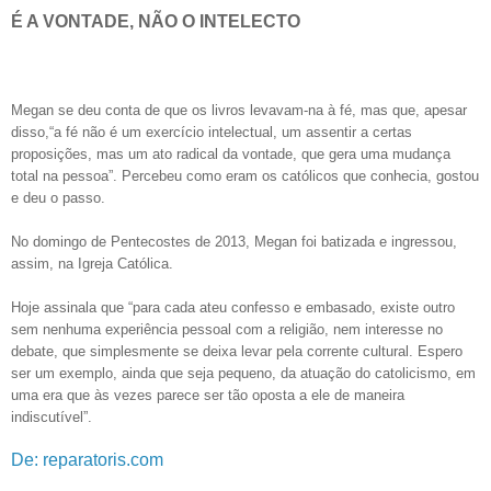
É A VONTADE, NÃO O INTELECTO
Megan se deu conta de que os livros levavam-na à fé, mas que, apesar
disso,“a fé não é um exercício intelectual, um assentir a certas
proposições, mas um ato radical da vontade, que gera uma mudança
total na pessoa”. Percebeu como eram os católicos que conhecia, gostou
e deu o passo.
No domingo de Pentecostes de 2013, Megan foi batizada e ingressou,
assim, na Igreja Católica.
Hoje assinala que “para cada ateu confesso e embasado, existe outro
sem nenhuma experiência pessoal com a religião, nem interesse no
debate, que simplesmente se deixa levar pela corrente cultural. Espero
ser um exemplo, ainda que seja pequeno, da atuação do catolicismo, em
uma era que às vezes parece ser tão oposta a ele de maneira
indiscutível”.
De: reparatoris.com