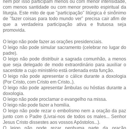
nem por isso participam menos ou com menor intensidade,
com menos santidade ou com menor proveito espiritual da
liturgia. Este mito de que "participação" litúrgica é sinônimo
de "fazer coisas para todo mundo ver" precisa cair afim de
que a verdadeira participação ativa e frutuosa seja
promovida.
O leigo não pode fazer as orações presidenciais.
O leigo não pode simular sacramento (celebrar no lugar do
padre).
O leigo não pode distribuir a sagrada comunhão, a menos
que seja delegado de modo extraordinário para auxiliar o
sacerdote a cujo ministério está ordenada esta função.
O leigo não pode apresentar o cálice durante a doxologia
(Por Cristo, com Cristo em Cristo..).
O leigo não pode apresentar âmbulas ou hóstias durante a
doxologia.
O leigo não pode proclamar o evangelho na missa.
O leigo não pode fazer a homilia.
O leigo não pode rezar o embolismo nem a oração da paz
junto com o Padre (Livrai-nos de todos os males... Senhor
Jesus Cristo dissestes aos vossos Apóstolos...).
O leigo não pode rezar nenhuma parte da oração