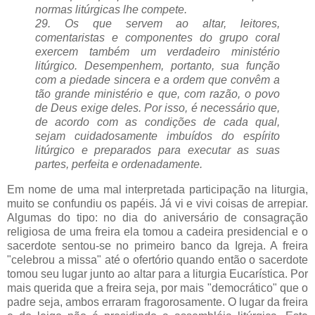
normas litúrgicas lhe compete.
29. Os que servem ao altar, leitores,
comentaristas e componentes do grupo coral
exercem também um verdadeiro ministério
litúrgico. Desempenhem, portanto, sua função
com a piedade sincera e a ordem que convêm a
tão grande ministério e que, com razão, o povo
de Deus exige deles. Por isso, é necessário que,
de acordo com as condições de cada qual,
sejam cuidadosamente imbuídos do espírito
litúrgico e preparados para executar as suas
partes, perfeita e ordenadamente.
Em nome de uma mal interpretada participação na liturgia,
muito se confundiu os papéis. Já vi e vivi coisas de arrepiar.
Algumas do tipo: no dia do aniversário de consagração
religiosa de uma freira ela tomou a cadeira presidencial e o
sacerdote sentou-se no primeiro banco da Igreja. A freira
"celebrou a missa" até o ofertório quando então o sacerdote
tomou seu lugar junto ao altar para a liturgia Eucarística. Por
mais querida que a freira seja, por mais "democrático" que o
padre seja, ambos erraram fragorosamente. O lugar da freira