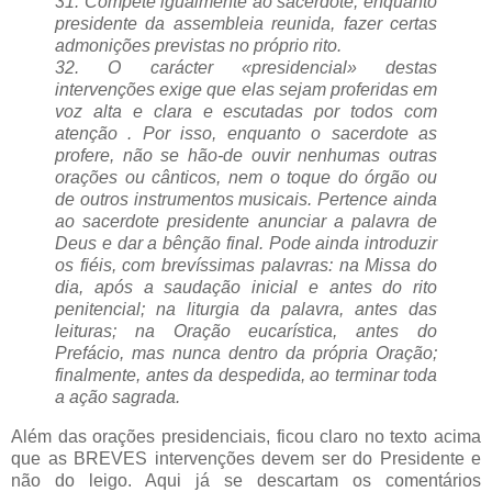
31. Compete igualmente ao sacerdote, enquanto
presidente da assembleia reunida, fazer certas
admonições previstas no próprio rito.
32. O carácter «presidencial» destas
intervenções exige que elas sejam proferidas em
voz alta e clara e escutadas por todos com
atenção . Por isso, enquanto o sacerdote as
profere, não se hão-de ouvir nenhumas outras
orações ou cânticos, nem o toque do órgão ou
de outros instrumentos musicais.
Pertence ainda
ao sacerdote presidente anunciar a palavra de
Deus e dar a bênção final. Pode ainda introduzir
os fiéis, com brevíssimas palavras: na Missa do
dia, após a saudação inicial e antes do rito
penitencial; na liturgia da palavra, antes das
leituras; na Oração eucarística, antes do
Prefácio, mas nunca dentro da própria Oração;
finalmente, antes da despedida, ao terminar toda
a ação sagrada.
Além das orações presidenciais, ficou claro no texto acima
que as BREVES intervenções devem ser do Presidente e
não do leigo. Aqui já se descartam os comentários