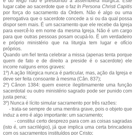
e do leigo não é presidindo a assembléia litúrgica. Este
lugar cabe ao sacerdote que o faz
In Persona Christi Capitis
por força do sacramento da Ordem. Não é algo ou uma
prerrogativa que o sacerdote concede a si ou da qual possa
dispor sem mais. É um sacramento que ele recebe da Igreja
para exercê-lo em nome da mesma Igreja. Não é um cargo
para que outras pessoas posam ocupá-lo. É um verdadeiro
e próprio ministério que na liturgia tem lugar e ofício
próprios.
Quando um fiel tenta celebrar a missa (apenas tenta porque
quem de fato e de direito a preside é o sacerdote) ele
incorre nalguns erros graves:
1º) A ação litúrgica nunca é particular, mas, ação da Igreja e
deve ser feita consoante à mesma (Cân. 837);
2º) Cânon 1384: quem exerce ilegitimamente uma função
sacerdotal ou outro ministério sagrado pode ser punido com
justa pena;
3º) Nunca é lícito simular sacramento por três razões:
- trata-se sempre de uma mentira grave, pois o objeto que
induz a erro é algo importante: um sacramento;
- constitui certo desprezo para com as coisas sagradas
(isto é, um sacrilégio), já que implica uma certa brincadeira
com os sacramentos instituídos por Cristo;