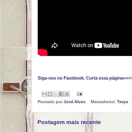
Siga-nos no Facebook. Curta essa página==>
Postado por
José Alves
Marcadores:
Terço
Postagem mais recente