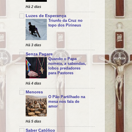
Há 2 dias
Luzes de Esperança
Triunfo da Cruz no
topo dos Pirineus
Há 3 dias
Senza Pagare
Quando o Papa
nomeia, a sabendas,
lobos predadores
para Pastores
Há 4 dias
Menores
O Pão Partilhado na
mesa nos fala de
amor
Há 5 dias
Saber Católico