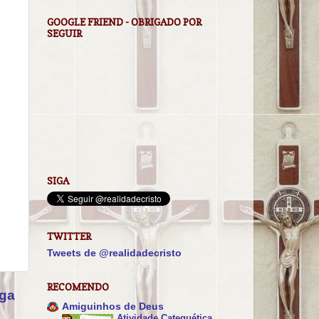
GOOGLE FRIEND - OBRIGADO POR
SEGUIR
SIGA
TWITTER
Tweets de @realidadecristo
RECOMENDO
iga
Amiguinhos de Deus
Atividade Catequética