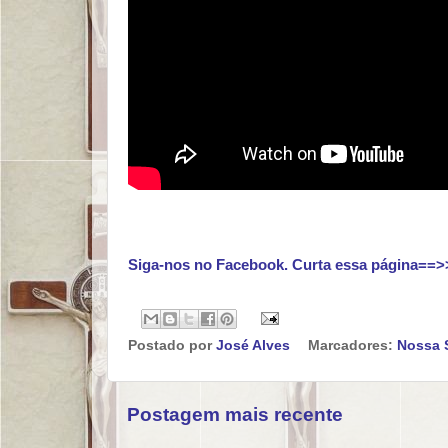
Siga-nos no Facebook. Curta essa página==>
Postado por
José Alves
Marcadores:
Nossa 
Postagem mais recente