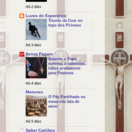
Há 2 dias
Luzes de Esperança
Triunfo da Cruz no
topo dos Pirineus
Há 3 dias
Senza Pagare
Quando o Papa
nomeia, a sabendas,
lobos predadores
para Pastores
Há 4 dias
Menores
O Pão Partilhado na
mesa nos fala de
amor
Há 5 dias
Saber Católico