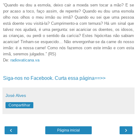
“Quando eu dou a esmola, deixo cair a moeda sem tocar a mão? E se
por acaso a toco, faço assim, de repente? Quando eu dou uma esmola
olho nos olhos o meu irmão ou irmã? Quando eu sei que uma pessoa
está doente vou visitá-la? Cumprimento-a com ternura? Há um sinal que
talvez nos ajudará, é uma pergunta: sei acariciar os doentes, os idosos,
as crianças, ou perdi o sentido da carícia? Estes hipócritas não sabiam
acariciar! Tinham-se esquecido… Não envergonhar-se da carne do nosso
irmão: é a nossa carne! Como nós fazemos com este irmão e com esta
irmã, seremos julgados.” (RS)
De:
radiovaticana.va
Siga-nos no Facebook. Curta essa página==>>
José Alves
Compartilhar
‹
›
Página inicial