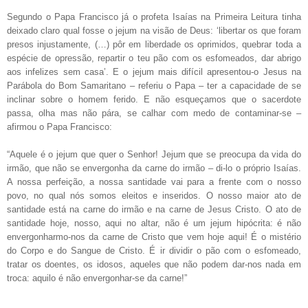
Segundo o Papa Francisco já o profeta Isaías na Primeira Leitura tinha
deixado claro qual fosse o jejum na visão de Deus: ‘libertar os que foram
presos injustamente, (…) pôr em liberdade os oprimidos, quebrar toda a
espécie de opressão, repartir o teu pão com os esfomeados, dar abrigo
aos infelizes sem casa’. E o jejum mais difícil apresentou-o Jesus na
Parábola do Bom Samaritano – referiu o Papa – ter a capacidade de se
inclinar sobre o homem ferido. E não esqueçamos que o sacerdote
passa, olha mas não pára, se calhar com medo de contaminar-se –
afirmou o Papa Francisco:
“Aquele é o jejum que quer o Senhor! Jejum que se preocupa da vida do
irmão, que não se envergonha da carne do irmão – di-lo o próprio Isaías.
A nossa perfeição, a nossa santidade vai para a frente com o nosso
povo, no qual nós somos eleitos e inseridos. O nosso maior ato de
santidade está na carne do irmão e na carne de Jesus Cristo. O ato de
santidade hoje, nosso, aqui no altar, não é um jejum hipócrita: é não
envergonharmo-nos da carne de Cristo que vem hoje aqui! É o mistério
do Corpo e do Sangue de Cristo. É ir dividir o pão com o esfomeado,
tratar os doentes, os idosos, aqueles que não podem dar-nos nada em
troca: aquilo é não envergonhar-se da carne!”