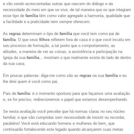
e vão sendo acrescentadas outras que nascem do diálogo e da
necessidade do meio em que se vive, de tal maneira que os que integram
esse tipo de
família
têm como valor agregado a harmonia, qualidade que
a facilidade e a praticidade nem sempre oferecem.
As
regras
determinam o tipo de
família
que você tem como pai de
família
. O que seus
filhos
refletem fora de casa é o que você incutiu em
seu processo de formação, a tal ponto que o comportamento, as
atitudes, a maneira de ver as coisas, a assistência e participação na
Igreja da sua
família
... mostram o que realmente existe do lado de dentro
da sua casa.
Em poucas palavras: diga-me como são as
regras
na sua
família
e eu
lhe direi quem é você como pai.
Pais de
família
: é o momento oportuno para que façamos uma avaliação
e, se for preciso, redirecionemos o papel que estamos desempenhando.
Se nesta avaliação você percebe que há normas claras no seu núcleo
familiar, e que são cumpridas sem necessidade de insistir ou recordar,
parabéns! Você está educando homens e mulheres do bem, que
continuarão fortalecendo este legado quando alcançarem suas metas