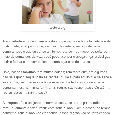
aleteia.org
A
sociedade
em que vivemos está submersa na onda da facilidade e da
praticidade, a tal ponto que, sem sair da cadeira, você pode ver e
comprar tudo o que quiser pela internet; ou, sem se mover do sofá, por
meio de comandos de voz, você pode acender e apagar, ligar e desligar,
abrir e fechar eletrodomésticos, portas e janelas da sua casa.
Hoje, nossas
famílias
têm muitas coisas; têm tanto que, em algumas
não há espaço sequer para as
regras
, ou seja, para aquilo que se sabe e
se cumpre, sem necessidade de repeti-lo. De tudo isso, vale a pena
perguntar-nos: na minha
família
, as
regras
são respeitadas? Ou até: há
regras
claras na minha casa?
As
regras
são o conjunto de normas que você, como pai ou mãe de
família
, cumpre e faz cumprir com seus
filhos
. Com o passar do tempo,
conforme seus
filhos
vão crescendo, essas
regras
vão se fortalecendo