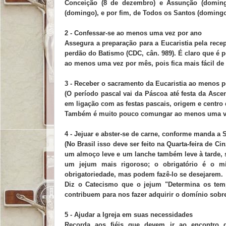
Conceição (8 de dezembro) e Assunção (doming
(domingo), e por fim, de Todos os Santos (domingo)
2 - Confessar-se ao menos uma vez por ano
Assegura a preparação para a Eucaristia pela rec
perdão do Batismo (CDC, cân. 989). É claro que é
ao menos uma vez por mês, pois fica mais fácil de 
3 - Receber o sacramento da Eucaristia ao menos p
(O período pascal vai da Páscoa até festa da As
em ligação com as festas pascais, origem e centro d
Também é muito pouco comungar ao menos uma vez 
4 - Jejuar e abster-se de carne, conforme manda a 
(No Brasil isso deve ser feito na Quarta-feira de C
um almoço leve e um lanche também leve à tarde, 
um jejum mais rigoroso; o obrigatório é o m
obrigatoriedade, mas podem fazê-lo se desejarem.
Diz o Catecismo que o jejum "Determina os temp
contribuem para nos fazer adquirir o domínio sobre
5 - Ajudar a Igreja em suas necessidades
Recorda aos fiéis que devem ir ao encontro d