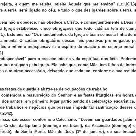
jeita, e quem me rejeita, rejeita Aquele que me enviou" (Lc 10,16)
 a terra, será ligado no céu, e tudo o que desligardes sobre a terra, 
 quem não a obedece, não obedece a Cristo, e conseqüentemente a Deus P
Igreja estabeleceu cinco obrigações que todo católico tem de cumpr
IC). Este ensina: "Os mandamentos da Igreja situam-se nesta linha de
 alimenta. O caráter obrigatório dessas leis positivas promulgadas p
iéis o mínimo indispensável no espírito de oração e no esforço moral
1)
dispensável" para o crescimento na vida espiritual dos fiéis. Podem
nimo obrigado pela Igreja. Ela sabe que, como Mãe, tem filhos de todo
enas o mínimo necessário, deixando que cada um, conforme a sua realid
ras festas de guarda e abster-se de ocupações de trabalho
 comemora a ressurreição do Senhor, e as festas litúrgicas em honra
 dos santos, em primeiro lugar participando da celebração eucarística
de trabalhos e negócios que possam impedir tal santificação desses 
(§2042).
 missa, são esses, conforme o Catecismo: “Devem ser guardados [além 
 Cristo, da Epifania (domingo no Brasil), da Ascensão (domingo) e
risti), de Santa Maria, Mãe de Deus (1º de janeiro), de sua Imacul