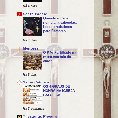
Há 4 dias
Senza Pagare
Quando o Papa
nomeia, a sabendas,
lobos predadores
para Pastores
Há 4 dias
Menores
O Pão Partilhado na
mesa nos fala de
amor
Há 5 dias
Saber Católico
OS 4 GRAUS DE
HONRA NA IGREJA
CATÓLICA
Há 3 semanas
Thesaurus Precum