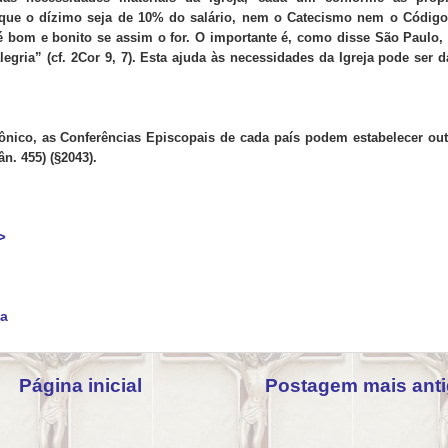
io que o dízimo seja de 10% do salário, nem o Catecismo nem o Código
 bom e bonito se assim o for. O importante é, como disse São Paulo,
gria” (cf. 2Cor 9, 7). Esta ajuda às necessidades da Igreja pode ser 
ônico, as Conferências Episcopais de cada país podem estabelecer ou
ân. 455) (§2043).
>
na
Página inicial
Postagem mais ant