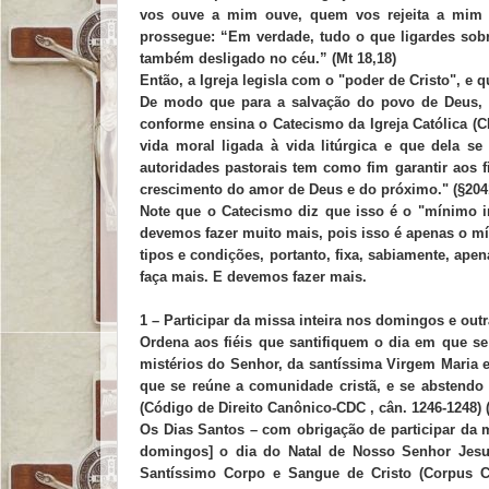
vos ouve a mim ouve, quem vos rejeita a mim re
prossegue: “Em verdade, tudo o que ligardes sobre
também desligado no céu.” (Mt 18,18)
Então, a Igreja legisla com o "poder de Cristo", e
De modo que para a salvação do povo de Deus, a 
conforme ensina o Catecismo da Igreja Católica (C
vida moral ligada à vida litúrgica e que dela se
autoridades pastorais tem como fim garantir aos f
crescimento do amor de Deus e do próximo." (§204
Note que o Catecismo diz que isso é o "mínimo in
devemos fazer muito mais, pois isso é apenas o mí
tipos e condições, portanto, fixa, sabiamente, ap
faça mais. E devemos fazer mais.
1 – Participar da missa inteira nos domingos e out
Ordena aos fiéis que santifiquem o dia em que se
mistérios do Senhor, da santíssima Virgem Maria e
que se reúne a comunidade cristã, e se abstendo 
(Código de Direito Canônico-CDC , cân. 1246-1248) 
Os Dias Santos – com obrigação de participar da
domingos] o dia do Natal de Nosso Senhor Jesus
Santíssimo Corpo e Sangue de Cristo (Corpus Ch