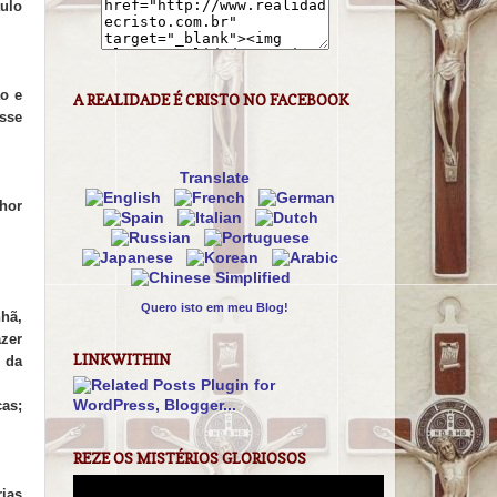
ulo
ão e
A REALIDADE É CRISTO NO FACEBOOK
asse
Translate
hor
Quero isto em meu Blog!
nhã,
azer
LINKWITHIN
 da
as;
REZE OS MISTÉRIOS GLORIOSOS
ias