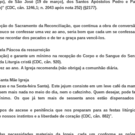
o), de São José (19 de março), dos Santos Apóstolos Pedro e Pa
” (CDC, cân. 1246,1; n. 2043 após nota 252) (§2177).
epção do Sacramento da Reconciliação, que continua a obra de convers
 pouco se confessar uma vez ao ano, seria bom que cada um se confess
se recordar dos pecados e de ter a graça para vencê-los.
ela Páscoa da ressurreição
cenção) e garante um mínimo na recepção do Corpo e do Sangue do Sen
a Liturgia cristã (CDC, cân. 920).
ao ano. A Igreja recomenda (não obriga) a comunhão diária.
Santa Mãe Igreja
inzas e na Sexta-feira Santa). Este jejum consiste em um leve café da ma
sem mais nada no meio do dia, nem o cafezinho. Quem desejar, pode f
ínimo. Os que já tem mais de sessenta anos estão dispensados
os de ascese e penitência que nos preparam para as festas litúrgic
 nossos instintos e a liberdade de coração (CDC, cân. 882)".
as necessidades materiais da Igreja, cada um conforme as própr