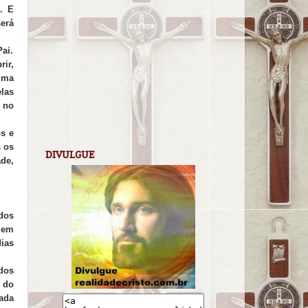
. E
será
ai.
ir,
 uma
elas
, no
os e
s os
DIVULGUE
ade,
 dos
, em
dias
dos
 do
ada