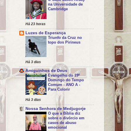
na Universidade de
Cambridge
Há 23 horas
Luzes de Esperança
Triunfo da Cruz no
topo dos Pirineus
Há 3 dias
Amiguinhos de Deus
Evangelho do 19º
Domingo do Tempo
Comum - ANO A -
Para Colorir
Há 3 dias
Nossa Senhora de Medjugorje
O que a Bíblia diz
sobre o divórcio em
casos de abuso
emocional