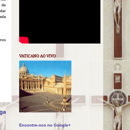
 de
 dar
dada
tros
VATICANO AO VIVO
iga
Encontre-nos no Google+