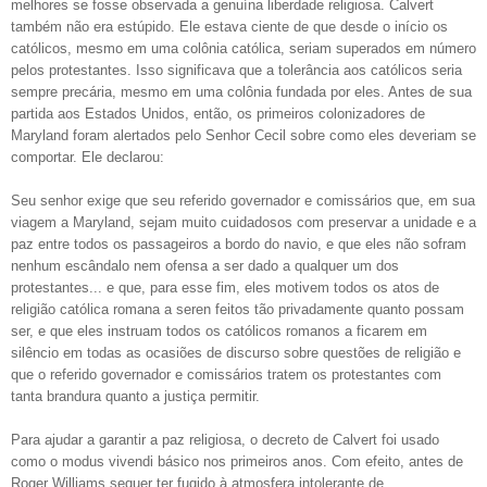
melhores se fosse observada a genuína liberdade religiosa. Calvert
também não era estúpido. Ele estava ciente de que desde o início os
católicos, mesmo em uma colônia católica, seriam superados em número
pelos protestantes. Isso significava que a tolerância aos católicos seria
sempre precária, mesmo em uma colônia fundada por eles. Antes de sua
partida aos Estados Unidos, então, os primeiros colonizadores de
Maryland foram alertados pelo Senhor Cecil sobre como eles deveriam se
comportar. Ele declarou:
Seu senhor exige que seu referido governador e comissários que, em sua
viagem a Maryland, sejam muito cuidadosos com preservar a unidade e a
paz entre todos os passageiros a bordo do navio, e que eles não sofram
nenhum escândalo nem ofensa a ser dado a qualquer um dos
protestantes... e que, para esse fim, eles motivem todos os atos de
religião católica romana a seren feitos tão privadamente quanto possam
ser, e que eles instruam todos os católicos romanos a ficarem em
silêncio em todas as ocasiões de discurso sobre questões de religião e
que o referido governador e comissários tratem os protestantes com
tanta brandura quanto a justiça permitir.
Para ajudar a garantir a paz religiosa, o decreto de Calvert foi usado
como o modus vivendi básico nos primeiros anos. Com efeito, antes de
Roger Williams sequer ter fugido à atmosfera intolerante de