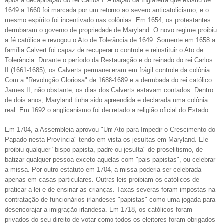
após a decapitação do rei Carlos I. A nação da Inglaterra que existiu de
1649 a 1660 foi marcada por um retorno ao severo anticatolicismo, e o
mesmo espírito foi incentivado nas colônias. Em 1654, os protestantes
derrubaram o governo de propriedade de Maryland. O novo regime proibiu
a fé católica e revogou o Ato de Tolerância de 1649. Somente em 1658 a
família Calvert foi capaz de recuperar o controle e reinstituir o Ato de
Tolerância. Durante o período da Restauração e do reinado do rei Carlos
II (1661-1685), os Calverts permaneceram em frágil controle da colônia.
Com a "Revolução Gloriosa" de 1688-1689 e a derrubada do rei católico
James II, não obstante, os dias dos Calverts estavam contados. Dentro
de dois anos, Maryland tinha sido apreendida e declarada uma colônia
real. Em 1692 o anglicanismo foi decretado a religião oficial do Estado.
Em 1704, a Assembleia aprovou "Um Ato para Impedir o Crescimento do
Papado nesta Província" tendo em vista os jesuítas em Maryland. Ele
proibiu qualquer "bispo papista, padre ou jesuíta" de proselitismo, de
batizar qualquer pessoa exceto aquelas com "pais papistas", ou celebrar
a missa. Por outro estatuto em 1704, a missa poderia ser celebrada
apenas em casas particulares. Outras leis proibiam os católicos de
praticar a lei e de ensinar as crianças. Taxas severas foram impostas na
contratação de funcionários irlandeses "papistas" como uma jogada para
desencorajar a imigração irlandesa. Em 1718, os católicos foram
privados do seu direito de votar como todos os eleitores foram obrigados