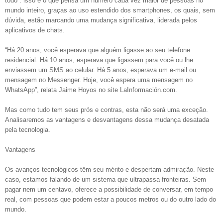
todo”: isso é o que pensa um número cada vez maior de pessoas no
mundo inteiro, graças ao uso estendido dos smartphones, os quais, sem
dúvida, estão marcando uma mudança significativa, liderada pelos
aplicativos de chats.
“Há 20 anos, você esperava que alguém ligasse ao seu telefone
residencial. Há 10 anos, esperava que ligassem para você ou lhe
enviassem um SMS ao celular. Há 5 anos, esperava um e-mail ou
mensagem no Messenger. Hoje, você espera uma mensagem no
WhatsApp”, relata Jaime Hoyos no site LaInformación.com.
Mas como tudo tem seus prós e contras, esta não será uma exceção.
Analisaremos as vantagens e desvantagens dessa mudança desatada
pela tecnologia.
Vantagens
Os avanços tecnológicos têm seu mérito e despertam admiração. Neste
caso, estamos falando de um sistema que ultrapassa fronteiras. Sem
pagar nem um centavo, oferece a possibilidade de conversar, em tempo
real, com pessoas que podem estar a poucos metros ou do outro lado do
mundo.