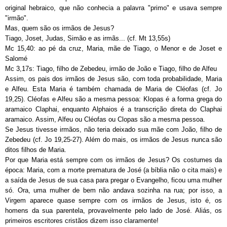
original hebraico, que não conhecia a palavra "primo" e usava sempre
"irmão".
Mas, quem são os irmãos de Jesus?
Tiago, Joset, Judas, Simão e as irmãs... (cf. Mt 13,55s)
Mc 15,40: ao pé da cruz, Maria, mãe de Tiago, o Menor e de Joset e
Salomé
Mc 3,17s: Tiago, filho de Zebedeu, irmão de João e Tiago, filho de Alfeu
Assim, os pais dos irmãos de Jesus são, com toda probabilidade, Maria
e Alfeu. Esta Maria é também chamada de Maria de Cléofas (cf. Jo
19,25). Cléofas e Alfeu são a mesma pessoa: Klopas é a forma grega do
aramaico Claphai, enquanto Alphaios é a transcrição direta do Claphai
aramaico. Assim, Alfeu ou Cléofas ou Clopas são a mesma pessoa.
Se Jesus tivesse irmãos, não teria deixado sua mãe com João, filho de
Zebedeu (cf. Jo 19,25-27). Além do mais, os irmãos de Jesus nunca são
ditos filhos de Maria.
Por que Maria está sempre com os irmãos de Jesus? Os costumes da
época: Maria, com a morte prematura de José (a bíblia não o cita mais) e
a saída de Jesus de sua casa para pregar o Evangelho, ficou uma mulher
só. Ora, uma mulher de bem não andava sozinha na rua; por isso, a
Virgem aparece quase sempre com os irmãos de Jesus, isto é, os
homens da sua parentela, provavelmente pelo lado de José. Aliás, os
primeiros escritores cristãos dizem isso claramente!