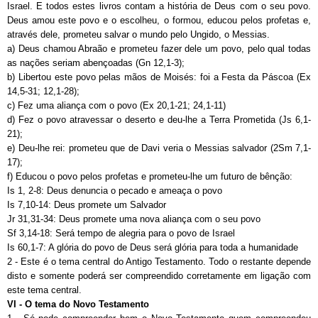
Israel. E todos estes livros contam a história de Deus com o seu povo.
Deus amou este povo e o escolheu, o formou, educou pelos profetas e,
através dele, prometeu salvar o mundo pelo Ungido, o Messias.
a) Deus chamou Abraão e prometeu fazer dele um povo, pelo qual todas
as nações seriam abençoadas (Gn 12,1-3);
b) Libertou este povo pelas mãos de Moisés: foi a Festa da Páscoa (Ex
14,5-31; 12,1-28);
c) Fez uma aliança com o povo (Ex 20,1-21; 24,1-11)
d) Fez o povo atravessar o deserto e deu-lhe a Terra Prometida (Js 6,1-
21);
e) Deu-lhe rei: prometeu que de Davi veria o Messias salvador (2Sm 7,1-
17);
f) Educou o povo pelos profetas e prometeu-lhe um futuro de bênção:
Is 1, 2-8: Deus denuncia o pecado e ameaça o povo
Is 7,10-14: Deus promete um Salvador
Jr 31,31-34: Deus promete uma nova aliança com o seu povo
Sf 3,14-18: Será tempo de alegria para o povo de Israel
Is 60,1-7: A glória do povo de Deus será glória para toda a humanidade
2 - Este é o tema central do Antigo Testamento. Todo o restante depende
disto e somente poderá ser compreendido corretamente em ligação com
este tema central.
VI - O tema do Novo Testamento