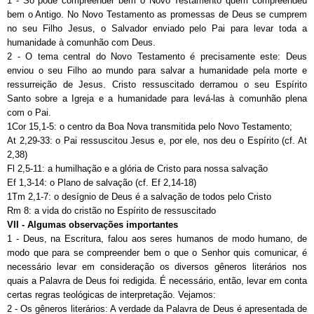
1 - Só pode compreender bem o Novo Testamento quem compreendeu
bem o Antigo. No Novo Testamento as promessas de Deus se cumprem
no seu Filho Jesus, o Salvador enviado pelo Pai para levar toda a
humanidade à comunhão com Deus.
2 - O tema central do Novo Testamento é precisamente este: Deus
enviou o seu Filho ao mundo para salvar a humanidade pela morte e
ressurreição de Jesus. Cristo ressuscitado derramou o seu Espírito
Santo sobre a Igreja e a humanidade para levá-las à comunhão plena
com o Pai.
1Cor 15,1-5: o centro da Boa Nova transmitida pelo Novo Testamento;
At 2,29-33: o Pai ressuscitou Jesus e, por ele, nos deu o Espírito (cf. At
2,38)
Fl 2,5-11: a humilhação e a glória de Cristo para nossa salvação
Ef 1,3-14: o Plano de salvação (cf. Ef 2,14-18)
1Tm 2,1-7: o desígnio de Deus é a salvação de todos pelo Cristo
Rm 8: a vida do cristão no Espírito de ressuscitado
VII - Algumas observações importantes
1 - Deus, na Escritura, falou aos seres humanos de modo humano, de
modo que para se compreender bem o que o Senhor quis comunicar, é
necessário levar em consideração os diversos gêneros literários nos
quais a Palavra de Deus foi redigida. É necessário, então, levar em conta
certas regras teológicas de interpretação. Vejamos:
2 - Os gêneros literários: A verdade da Palavra de Deus é apresentada de