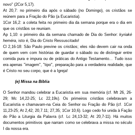
novo" (2Cor 5,17).
At 20,7: no primeiro dia após o sábado (no Domingo), os cristãos se
reúnem para a Fração do Pão (a Eucaristia).
1Cor 16,2: a coleta feita no primeiro dia da semana porque era o dia em
que os cristãos se reuniam.
Ap 1,10: o primeiro dia da semana chamado de Dia do Senhor:
kyriaké
heméra
, isto é, Dia do Cristo Ressuscitado!
Cl 2,16-18: São Paulo previne os cristãos; eles não devem cair na onda
de quem vem com histórias de guardar o sábado ou de distinguir entre
comida pura e impura ou de práticas do Antigo Testamento... Tudo isso
era apenas "imagem", "tipo", preparação para a verdadeira realidade, que
é Cristo no seu corpo, que é a Igreja!
(e) Missa na Bíblia
O Senhor mandou celebrar a Eucaristia em sua memória (cf. Mt 26, 26-
29; Mc 14,22-25; Lc 22,19s). Os primeiros cristãos celebravam a
Eucaristia e chamavam-na Ceia do Senhor ou Fração do Pão (cf. 1Cor
11,23-25; At 2,42; 20,7.11; 27,35; 1Cor 10,6). Logo cedo foi unida à Fação
do Pão a Liturgia da Palavra (cf. Lc 24,13-32; At 20,7-11). Há muitos
documentos primitivos que narram como se celebrava a missa no século
I da nossa era.