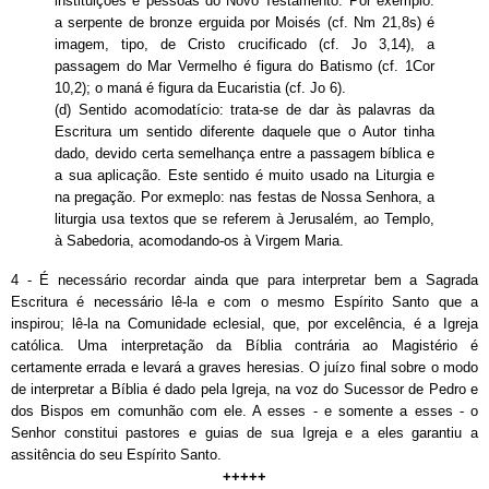
instituições e pessoas do Novo Testamento. Por exemplo:
a serpente de bronze erguida por Moisés (cf. Nm 21,8s) é
imagem, tipo, de Cristo crucificado (cf. Jo 3,14), a
passagem do Mar Vermelho é figura do Batismo (cf. 1Cor
10,2); o maná é figura da Eucaristia (cf. Jo 6).
(d) Sentido acomodatício: trata-se de dar às palavras da
Escritura um sentido diferente daquele que o Autor tinha
dado, devido certa semelhança entre a passagem bíblica e
a sua aplicação. Este sentido é muito usado na Liturgia e
na pregação. Por exmeplo: nas festas de Nossa Senhora, a
liturgia usa textos que se referem à Jerusalém, ao Templo,
à Sabedoria, acomodando-os à Virgem Maria.
4 - É necessário recordar ainda que para interpretar bem a Sagrada
Escritura é necessário lê-la e com o mesmo Espírito Santo que a
inspirou; lê-la na Comunidade eclesial, que, por excelência, é a Igreja
católica. Uma interpretação da Bíblia contrária ao Magistério é
certamente errada e levará a graves heresias. O juízo final sobre o modo
de interpretar a Bíblia é dado pela Igreja, na voz do Sucessor de Pedro e
dos Bispos em comunhão com ele. A esses - e somente a esses - o
Senhor constitui pastores e guias de sua Igreja e a eles garantiu a
assitência do seu Espírito Santo.
+++++