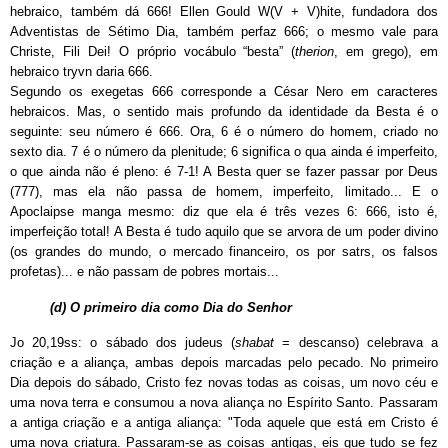
hebraico, também dá 666! Ellen Gould W(V + V)hite, fundadora dos
Adventistas de Sétimo Dia, também perfaz 666; o mesmo vale para
Christe, Fili Dei! O próprio vocábulo “besta” (
therion
, em grego), em
hebraico tryvn daria 666.
Segundo os exegetas 666 corresponde a César Nero em caracteres
hebraicos. Mas, o sentido mais profundo da identidade da Besta é o
seguinte: seu número é 666. Ora, 6 é o número do homem, criado no
sexto dia. 7 é o número da plenitude; 6 significa o qua ainda é imperfeito,
o que ainda não é pleno: é 7-1! A Besta quer se fazer passar por Deus
(777), mas ela não passa de homem, imperfeito, limitado... E o
Apoclaipse manga mesmo: diz que ela é três vezes 6: 666, isto é,
imperfeição total! A Besta é tudo aquilo que se arvora de um poder divino
(os grandes do mundo, o mercado financeiro, os por satrs, os falsos
profetas)... e não passam de pobres mortais...
(d) O primeiro dia como Dia do Senhor
Jo 20,19ss: o sábado dos judeus (
shabat
= descanso) celebrava a
criação e a aliança, ambas depois marcadas pelo pecado. No primeiro
Dia depois do sábado, Cristo fez novas todas as coisas, um novo céu e
uma nova terra e consumou a nova aliança no Espírito Santo. Passaram
a antiga criação e a antiga aliança: "Toda aquele que está em Cristo é
uma nova criatura. Passaram-se as coisas antigas, eis que tudo se fez