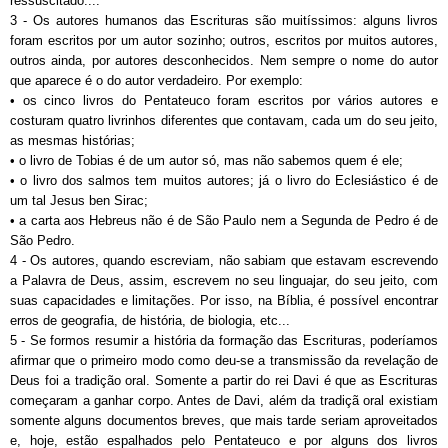
ressuscitado....
3 - Os autores humanos das Escrituras são muitíssimos: alguns livros
foram escritos por um autor sozinho; outros, escritos por muitos autores,
outros ainda, por autores desconhecidos. Nem sempre o nome do autor
que aparece é o do autor verdadeiro. Por exemplo:
• os cinco livros do Pentateuco foram escritos por vários autores e
costuram quatro livrinhos diferentes que contavam, cada um do seu jeito,
as mesmas histórias;
• o livro de Tobias é de um autor só, mas não sabemos quem é ele;
• o livro dos salmos tem muitos autores; já o livro do Eclesiástico é de
um tal Jesus ben Sirac;
• a carta aos Hebreus não é de São Paulo nem a Segunda de Pedro é de
São Pedro.
4 - Os autores, quando escreviam, não sabiam que estavam escrevendo
a Palavra de Deus, assim, escrevem no seu linguajar, do seu jeito, com
suas capacidades e limitações. Por isso, na Bíblia, é possível encontrar
erros de geografia, de história, de biologia, etc...
5 - Se formos resumir a história da formação das Escrituras, poderíamos
afirmar que o primeiro modo como deu-se a transmissão da revelação de
Deus foi a tradição oral. Somente a partir do rei Davi é que as Escrituras
começaram a ganhar corpo. Antes de Davi, além da tradiçã oral existiam
somente alguns documentos breves, que mais tarde seriam aproveitados
e, hoje, estão espalhados pelo Pentateuco e por alguns dos livros