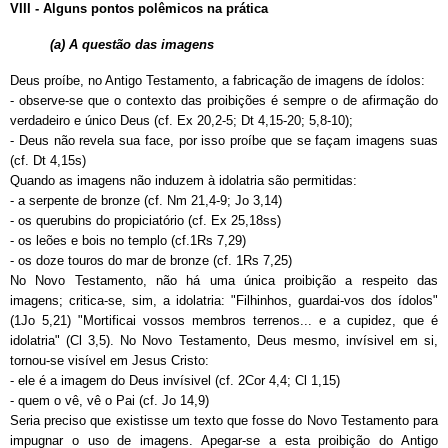
VIII - Alguns pontos polêmicos na prática
(a) A questão das imagens
Deus proíbe, no Antigo Testamento, a fabricação de imagens de ídolos:
-
observe-se que o contexto das proibições é sempre o de afirmação do
verdadeiro e único Deus (cf. Ex 20,2-5; Dt 4,15-20; 5,8-10);
- Deus não revela sua face, por isso proíbe que se façam imagens suas
(cf. Dt 4,15s)
Quando as imagens não induzem à idolatria são permitidas:
- a serpente de bronze (cf. Nm 21,4-9; Jo 3,14)
- os querubins do propiciatório (cf. Ex 25,18ss)
- os leões e bois no templo (cf.1Rs 7,29)
- os doze touros do mar de bronze (cf. 1Rs 7,25)
No Novo Testamento, não há uma única proibição a respeito das
imagens; critica-se, sim, a idolatria: "Filhinhos, guardai-vos dos ídolos"
(1Jo 5,21) "Mortificai vossos membros terrenos... e a cupidez, que é
idolatria" (Cl 3,5). No Novo Testamento, Deus mesmo, invísivel em si,
tornou-se visível em Jesus Cristo:
- ele é a imagem do Deus invísivel (cf. 2Cor 4,4; Cl 1,15)
- quem o vê, vê o Pai (cf. Jo 14,9)
Seria preciso que existisse um texto que fosse do Novo Testamento para
impugnar o uso de imagens. Apegar-se a esta proibição do Antigo