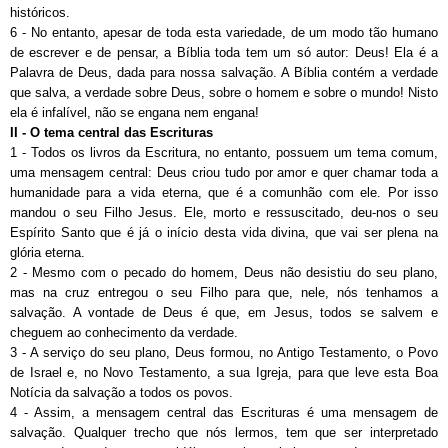
históricos.
6
- No entanto, apesar de toda esta variedade, de um modo tão humano
de escrever e de pensar, a Bíblia toda tem um só autor: Deus! Ela é a
Palavra de Deus, dada para nossa salvação. A Bíblia contém a verdade
que salva, a verdade sobre Deus, sobre o homem e sobre o mundo! Nisto
ela é infalível, não se engana nem engana!
II - O tema central das Escrituras
1 - Todos os livros da Escritura, no entanto, possuem um tema comum,
uma mensagem central: Deus criou tudo por amor e quer chamar toda a
humanidade para a vida eterna, que é a comunhão com ele. Por isso
mandou o seu Filho Jesus. Ele, morto e ressuscitado, deu-nos o seu
Espírito Santo que é já o início desta vida divina, que vai ser plena na
glória eterna.
2 - Mesmo com o pecado do homem, Deus não desistiu do seu plano,
mas na cruz entregou o seu Filho para que, nele, nós tenhamos a
salvação. A vontade de Deus é que, em Jesus, todos se salvem e
cheguem ao conhecimento da verdade.
3 - A serviço do seu plano, Deus formou, no Antigo Testamento, o Povo
de Israel e, no Novo Testamento, a sua Igreja, para que leve esta Boa
Notícia da salvação a todos os povos.
4 - Assim, a mensagem central das Escrituras é uma mensagem de
salvação. Qualquer trecho que nós lermos, tem que ser interpretado