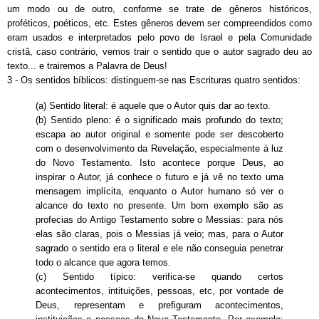
um modo ou de outro, conforme se trate de gêneros históricos,
proféticos, poéticos, etc. Estes gêneros devem ser compreendidos como
eram usados e interpretados pelo povo de Israel e pela Comunidade
cristã, caso contrário, vemos trair o sentido que o autor sagrado deu ao
texto... e trairemos a Palavra de Deus!
3 - Os sentidos bíblicos: distinguem-se nas Escrituras quatro sentidos:
(a) Sentido literal: é aquele que o Autor quis dar ao texto.
(b) Sentido pleno: é o significado mais profundo do texto;
escapa ao autor original e somente pode ser descoberto
com o desenvolvimento da Revelação, especialmente à luz
do Novo Testamento. Isto acontece porque Deus, ao
inspirar o Autor, já conhece o futuro e já vê no texto uma
mensagem implícita, enquanto o Autor humano só ver o
alcance do texto no presente. Um bom exemplo são as
profecias do Antigo Testamento sobre o Messias: para nós
elas são claras, pois o Messias já veio; mas, para o Autor
sagrado o sentido era o literal e ele não conseguia penetrar
todo o alcance que agora temos.
(c) Sentido típico: verifica-se quando certos
acontecimentos, intituições, pessoas, etc, por vontade de
Deus, representam e prefiguram acontecimentos,