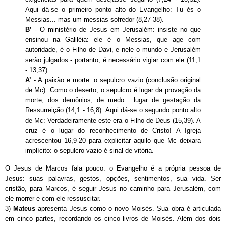
Aqui dá-se o primeiro ponto alto do Evangelho: Tu és o
Messias... mas um messias sofredor (8,27-38).
B’
- O ministério de Jesus em Jerusalém: insiste no que
ensinou na Galiléia: ele é o Messias, que age com
autoridade, é o Filho de Davi, e nele o mundo e Jerusalém
serão julgados - portanto, é necessário vigiar com ele (11,1
- 13,37).
A’
- A paixão e morte: o sepulcro vazio (conclusão original
de Mc). Como o deserto, o sepulcro é lugar da provação da
morte, dos demônios, de medo... lugar de gestação da
Ressurreição (14,1 - 16,8). Aqui dá-se o segundo ponto alto
de Mc: Verdadeiramente este era o Filho de Deus (15,39). A
cruz é o lugar do reconhecimento de Cristo! A Igreja
acrescentou 16,9-20 para explicitar aquilo que Mc deixara
implícito: o sepulcro vazio é sinal de vitória.
O Jesus de Marcos fala pouco: o Evangelho é a própria pessoa de
Jesus: suas palavras, gestos, opções, sentimentos, sua vida. Ser
cristão, para Marcos, é seguir Jesus no caminho para Jerusalém, com
ele morrer e com ele ressuscitar.
3
)
Mateus
apresenta Jesus como o novo Moisés. Sua obra é articulada
em cinco partes, recordando os cinco livros de Moisés. Além dos dois