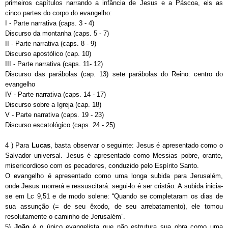
primeiros capítulos narrando a infância de Jesus e a Páscoa, eis as
cinco partes do corpo do evangelho:
I - Parte narrativa (caps. 3 - 4)
Discurso da montanha (caps. 5 - 7)
II - Parte narrativa (caps. 8 - 9)
Discurso apostólico (cap. 10)
III - Parte narrativa (caps. 11- 12)
Discurso das parábolas (cap. 13) sete parábolas do Reino: centro do
evangelho
IV - Parte narrativa (caps. 14 - 17)
Discurso sobre a Igreja (cap. 18)
V - Parte narrativa (caps. 19 - 23)
Discurso escatológico (caps. 24 - 25)
4 ) Para
Lucas
, basta observar o seguinte: Jesus é apresentado como o
Salvador universal. Jesus é apresentado como Messias pobre, orante,
misericordioso com os pecadores, conduzido pelo Espírito Santo.
O evangelho é apresentado como uma longa subida para Jerusalém,
onde Jesus morrerá e ressuscitará: segui-lo é ser cristão. A subida inicia-
se em Lc 9,51 e de modo solene: “Quando se completaram os dias de
sua assunção (= de seu êxodo, de seu arrebatamento), ele tomou
resolutamente o caminho de Jerusalém”.
5
)
João
é o único evangelista que não estrutura sua obra como uma