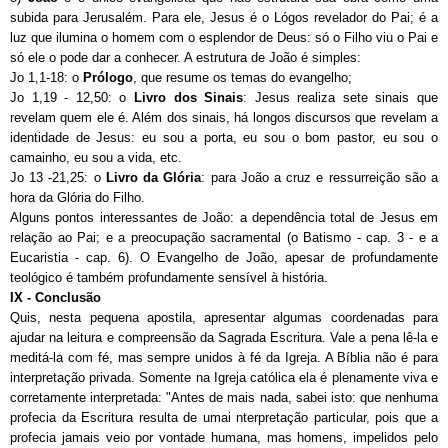
subida para Jerusalém. Para ele, Jesus é o Lógos revelador do Pai; é a
luz que ilumina o homem com o esplendor de Deus: só o Filho viu o Pai e
só ele o pode dar a conhecer. A estrutura de João é simples:
Jo 1,1-18: o
Prólogo
, que resume os temas do evangelho;
Jo 1,19 - 12,50: o
Livro dos Sinais
: Jesus realiza sete sinais que
revelam quem ele é. Além dos sinais, há longos discursos que revelam a
identidade de Jesus: eu sou a porta, eu sou o bom pastor, eu sou o
camainho, eu sou a vida, etc.
Jo 13 -21,25: o
Livro da Glória
: para João a cruz e ressurreição são a
hora da Glória do Filho.
Alguns pontos interessantes de João: a dependência total de Jesus em
relação ao Pai; e a preocupação sacramental (o Batismo - cap. 3 - e a
Eucaristia - cap. 6). O Evangelho de João, apesar de profundamente
teológico é também profundamente sensível à história.
IX - Conclusão
Quis, nesta pequena apostila, apresentar algumas coordenadas para
ajudar na leitura e compreensão da Sagrada Escritura. Vale a pena lê-la e
meditá-la com fé, mas sempre unidos à fé da Igreja. A Bíblia não é para
interpretação privada. Somente na Igreja católica ela é plenamente viva e
corretamente interpretada: "Antes de mais nada, sabei isto: que nenhuma
profecia da Escritura resulta de umai nterpretação particular, pois que a
profecia jamais veio por vontade humana, mas homens, impelidos pelo