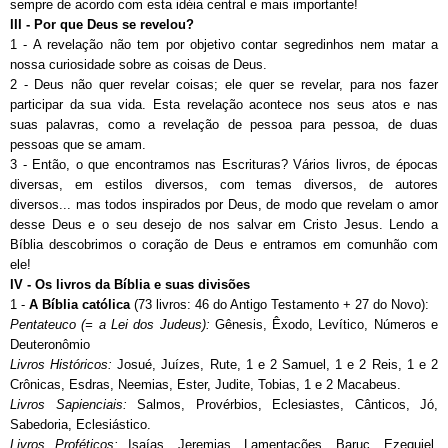
sempre de acordo com esta idéia central e mais importante!
III - Por que Deus se revelou?
1 - A revelação não tem por objetivo contar segredinhos nem matar a
nossa curiosidade sobre as coisas de Deus.
2 - Deus não quer revelar coisas; ele quer se revelar, para nos fazer
participar da sua vida. Esta revelação acontece nos seus atos e nas
suas palavras, como a revelação de pessoa para pessoa, de duas
pessoas que se amam.
3 - Então, o que encontramos nas Escrituras? Vários livros, de épocas
diversas, em estilos diversos, com temas diversos, de autores
diversos... mas todos inspirados por Deus, de modo que revelam o amor
desse Deus e o seu desejo de nos salvar em Cristo Jesus. Lendo a
Bíblia descobrimos o coração de Deus e entramos em comunhão com
ele!
IV - Os livros da Bíblia e suas divisões
1 -
A Bíblia católica
(73 livros: 46 do Antigo Testamento + 27 do Novo):
Pentateuco (= a Lei dos Judeus):
Gênesis, Êxodo, Levítico, Números e
Deuteronômio
Livros Históricos:
Josué, Juízes, Rute, 1 e 2 Samuel, 1 e 2 Reis, 1 e 2
Crônicas, Esdras, Neemias, Ester, Judite, Tobias, 1 e 2 Macabeus.
Livros Sapienciais:
Salmos, Provérbios, Eclesiastes, Cânticos, Jó,
Sabedoria, Eclesiástico.
Livros Proféticos:
Isaías, Jeremias, Lamentações, Baruc, Ezequiel,