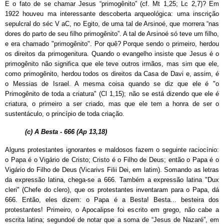
E o fato de se chamar Jesus “primogênito” (cf. Mt 1,25; Lc 2,7)? Em
1922 houveu ma interessante descoberta arqueológica: uma inscrição
sepulcral do séc V aC, no Egito, de uma tal de Arsinoé, que morrera “nas
dores do parto de seu filho primogênito”. A tal de Arsinoé só teve um filho,
e era chamado "primogênito". Por quê? Porque sendo o primeiro, herdou
os direitos da primogenitura. Quando o evangelho insiste que Jesus é o
primogênito não significa que ele teve outros irmãos, mas sim que ele,
como primogênito, herdou todos os direitos da Casa de Davi e, assim, é
o Messias de Israel. A mesma coisa quando se diz que ele é "o
Primogênito de toda a criatura" (Cl 1,15); não se está dizendo que ele é
criatura, o primeiro a ser criado, mas que ele tem a honra de ser o
sustentáculo, o princípio de toda criação.
(c) A Besta - 666 (Ap 13,18)
Alguns protestantes ignorantes e maldosos fazem o seguinte raciocínio:
o Papa é o Vigário de Cristo; Cristo é o Filho de Deus; então o Papa é o
Vigário do Filho de Deus (Vicarivs Filii Dei, em latim). Somando as letras
da expressão latina, chega-se a 666. Também a expressão latina "Dux
cleri" (Chefe do clero), que os protestantes inventaram para o Papa, dá
666. Então, eles dizem: o Papa é a Besta! Besta... besteira dos
protestantes! Primeiro, o Apocalipse foi escrito em grego, não cabe a
escrita latina; segundoé de
notar que a soma de “Jesus de Nazaré”, em