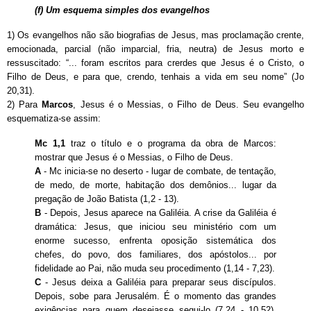
(f) Um esquema simples dos evangelhos
1
) Os evangelhos não são biografias de Jesus, mas proclamação crente,
emocionada, parcial (não imparcial, fria, neutra) de Jesus morto e
ressuscitado: “... foram escritos para crerdes que Jesus é o Cristo, o
Filho de Deus, e para que, crendo, tenhais a vida em seu nome” (Jo
20,31).
2
) Para
Marcos
, Jesus é o Messias, o Filho de Deus. Seu evangelho
esquematiza-se assim:
Mc 1,1
traz o título e o programa da obra de Marcos:
mostrar que Jesus é o Messias, o Filho de Deus.
A
- Mc inicia-se no deserto - lugar de combate, de tentação,
de medo, de morte, habitação dos demônios... lugar da
pregação de João Batista (1,2 - 13).
B
- Depois, Jesus aparece na Galiléia. A crise da Galiléia é
dramática: Jesus, que iniciou seu ministério com um
enorme sucesso, enfrenta oposição sistemática dos
chefes, do povo, dos familiares, dos apóstolos... por
fidelidade ao Pai, não muda seu procedimento (1,14 - 7,23).
C
- Jesus deixa a Galiléia para preparar seus discípulos.
Depois, sobe para Jerusalém. É o momento das grandes
exigências para quem desejasse segui-lo (7,24 - 10,52).