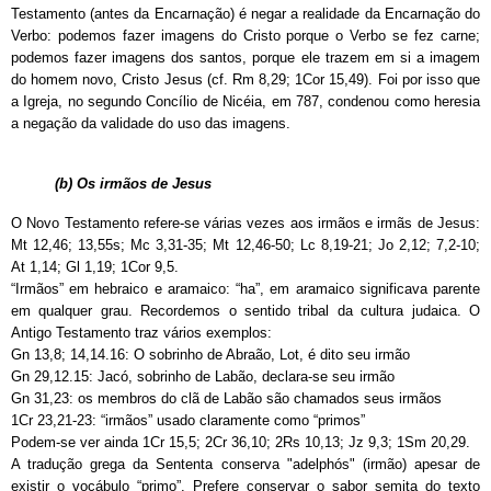
Testamento (antes da Encarnação) é negar a realidade da Encarnação do
Verbo: podemos fazer imagens do Cristo porque o Verbo se fez carne;
podemos fazer imagens dos santos, porque ele trazem em si a imagem
do homem novo, Cristo Jesus (cf. Rm 8,29; 1Cor 15,49). Foi por isso que
a Igreja, no segundo Concílio de Nicéia, em 787, condenou como heresia
a negação da validade do uso das imagens.
(b) Os irmãos de Jesus
O Novo Testamento refere-se várias vezes aos irmãos e irmãs de Jesus:
Mt 12,46; 13,55s; Mc 3,31-35; Mt 12,46-50; Lc 8,19-21; Jo 2,12; 7,2-10;
At 1,14; Gl 1,19; 1Cor 9,5.
“Irmãos” em hebraico e aramaico: “ha”, em aramaico significava parente
em qualquer grau. Recordemos o sentido tribal da cultura judaica. O
Antigo Testamento traz vários exemplos:
Gn 13,8; 14,14.16: O sobrinho de Abraão, Lot, é dito seu irmão
Gn 29,12.15: Jacó, sobrinho de Labão, declara-se seu irmão
Gn 31,23: os membros do clã de Labão são chamados seus irmãos
1Cr 23,21-23: “irmãos” usado claramente como “primos”
Podem-se ver ainda 1Cr 15,5; 2Cr 36,10; 2Rs 10,13; Jz 9,3; 1Sm 20,29.
A tradução grega da Sententa conserva "adelphós" (irmão) apesar de
existir o vocábulo “primo”. Prefere conservar o sabor semita do texto