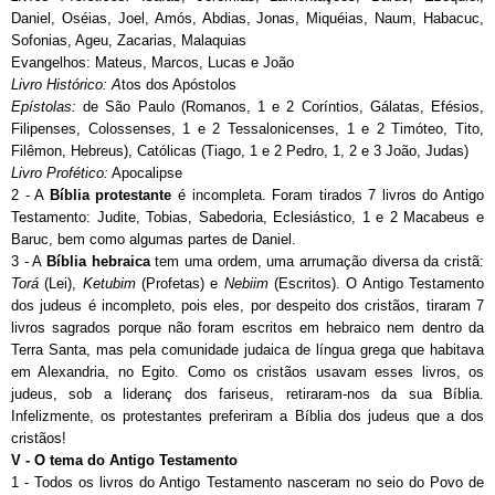
Daniel, Oséias, Joel, Amós, Abdias, Jonas, Miquéias, Naum, Habacuc,
Sofonias, Ageu, Zacarias, Malaquias
Evangelhos: Mateus, Marcos, Lucas e João
Livro Histórico: A
tos dos Apóstolos
Epístolas:
de São Paulo (Romanos, 1 e 2 Coríntios, Gálatas, Efésios,
Filipenses, Colossenses, 1 e 2 Tessalonicenses, 1 e 2 Timóteo, Tito,
Filêmon, Hebreus),
Católicas (Tiago, 1 e 2 Pedro, 1, 2 e 3 João, Judas)
Livro Profético:
Apocalipse
2 - A
Bíblia protestante
é incompleta. Foram tirados 7 livros do Antigo
Testamento: Judite, Tobias, Sabedoria, Eclesiástico, 1 e 2 Macabeus e
Baruc, bem como algumas partes de Daniel.
3
- A
Bíblia hebraica
tem uma ordem, uma arrumação diversa da cristã:
Torá
(Lei),
Ketubim
(Profetas) e
Nebiim
(Escritos). O Antigo Testamento
dos judeus é incompleto, pois eles, por despeito dos cristãos, tiraram 7
livros sagrados porque não foram escritos em hebraico nem dentro da
Terra Santa, mas pela comunidade judaica de língua grega que habitava
em Alexandria, no Egito. Como os cristãos usavam esses livros, os
judeus, sob a lideranç dos fariseus, retiraram-nos da sua Bíblia.
Infelizmente, os protestantes preferiram a Bíblia dos judeus que a dos
cristãos!
V - O tema do Antigo Testamento
1 - Todos os livros do Antigo Testamento nasceram no seio do Povo de