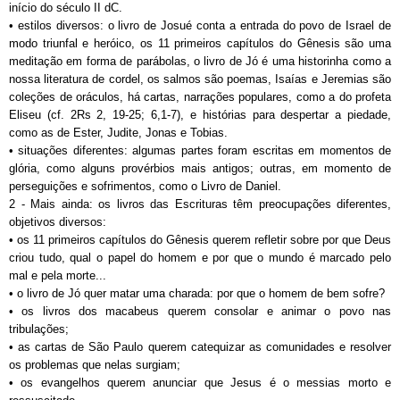
início do século II dC.
• estilos diversos: o livro de Josué conta a entrada do povo de Israel de
modo triunfal e heróico, os 11 primeiros capítulos do Gênesis são uma
meditação em forma de parábolas, o livro de Jó é uma historinha como a
nossa literatura de cordel, os salmos são poemas, Isaías e Jeremias são
coleções de oráculos, há cartas, narrações populares, como a do profeta
Eliseu (cf. 2Rs 2, 19-25; 6,1-7), e histórias para despertar a piedade,
como as de Ester, Judite, Jonas e Tobias.
• situações diferentes: algumas partes foram escritas em momentos de
glória, como alguns provérbios mais antigos; outras, em momento de
perseguições e sofrimentos, como o Livro de Daniel.
2 - Mais ainda: os livros das Escrituras têm preocupações diferentes,
objetivos diversos:
• os 11 primeiros capítulos do Gênesis querem refletir sobre por que Deus
criou tudo, qual o papel do homem e por que o mundo é marcado pelo
mal e pela morte...
• o livro de Jó quer matar uma charada: por que o homem de bem sofre?
• os livros dos macabeus querem consolar e animar o povo nas
tribulações;
• as cartas de São Paulo querem catequizar as comunidades e resolver
os problemas que nelas surgiam;
• os evangelhos querem anunciar que Jesus é o messias morto e