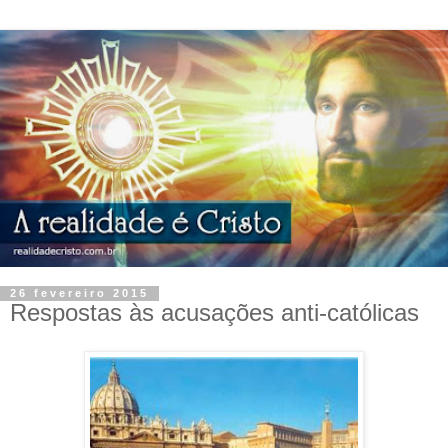
26 fevereiro 2015
Respostas às acusações anti-católicas