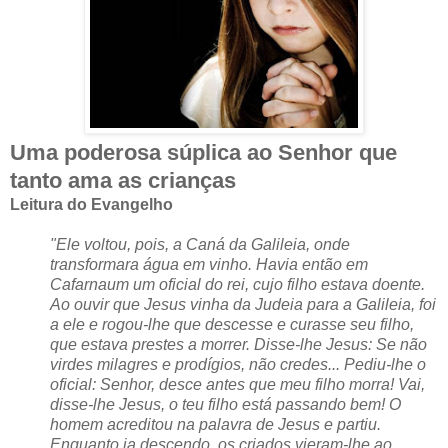
Uma poderosa súplica ao Senhor que
tanto ama as crianças
Leitura do Evangelho
"Ele voltou, pois, a Caná da Galileia, onde
transformara água em vinho. Havia então em
Cafarnaum um oficial do rei, cujo filho estava doente.
Ao ouvir que Jesus vinha da Judeia para a Galileia, foi
a ele e rogou-lhe que descesse e curasse seu filho,
que estava prestes a morrer. Disse-lhe Jesus: Se não
virdes milagres e prodígios, não credes... Pediu-lhe o
oficial: Senhor, desce antes que meu filho morra! Vai,
disse-lhe Jesus, o teu filho está passando bem! O
homem acreditou na palavra de Jesus e partiu.
Enquanto ia descendo, os criados vieram-lhe ao