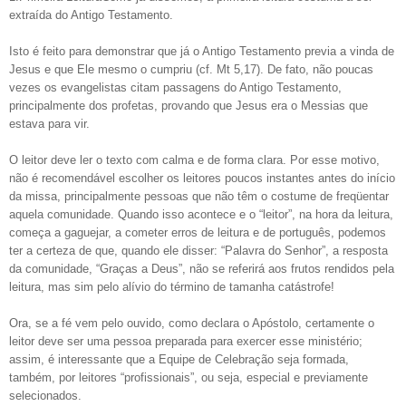
extraída do Antigo Testamento.
Isto é feito para demonstrar que já o Antigo Testamento previa a vinda de
Jesus e que Ele mesmo o cumpriu (cf. Mt 5,17). De fato, não poucas
vezes os evangelistas citam passagens do Antigo Testamento,
principalmente dos profetas, provando que Jesus era o Messias que
estava para vir.
O leitor deve ler o texto com calma e de forma clara. Por esse motivo,
não é recomendável escolher os leitores poucos instantes antes do início
da missa, principalmente pessoas que não têm o costume de freqüentar
aquela comunidade. Quando isso acontece e o “leitor”, na hora da leitura,
começa a gaguejar, a cometer erros de leitura e de português, podemos
ter a certeza de que, quando ele disser: “Palavra do Senhor”, a resposta
da comunidade, “Graças a Deus”, não se referirá aos frutos rendidos pela
leitura, mas sim pelo alívio do término de tamanha catástrofe!
Ora, se a fé vem pelo ouvido, como declara o Apóstolo, certamente o
leitor deve ser uma pessoa preparada para exercer esse ministério;
assim, é interessante que a Equipe de Celebração seja formada,
também, por leitores “profissionais”, ou seja, especial e previamente
selecionados.