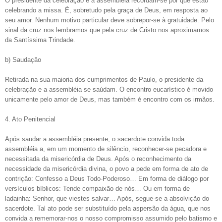
O presidente da celebração e a assembléia recordam-se por que estão
celebrando a missa. É, sobretudo pela graça de Deus, em resposta ao
seu amor. Nenhum motivo particular deve sobrepor-se à gratuidade. Pelo
sinal da cruz nos lembramos que pela cruz de Cristo nos aproximamos
da Santíssima Trindade.
b) Saudação
Retirada na sua maioria dos cumprimentos de Paulo, o presidente da
celebração e a assembléia se saúdam. O encontro eucarístico é movido
unicamente pelo amor de Deus, mas também é encontro com os irmãos.
4. Ato Penitencial
Após saudar a assembléia presente, o sacerdote convida toda
assembléia a, em um momento de silêncio, reconhecer-se pecadora e
necessitada da misericórdia de Deus. Após o reconhecimento da
necessidade da misericórdia divina, o povo a pede em forma de ato de
contrição: Confesso a Deus Todo-Poderoso… Em forma de diálogo por
versículos bíblicos: Tende compaixão de nós… Ou em forma de
ladainha: Senhor, que viestes salvar… Após, segue-se a absolvição do
sacerdote. Tal ato pode ser substituído pela aspersão da água, que nos
convida a rememorar-nos o nosso compromisso assumido pelo batismo e