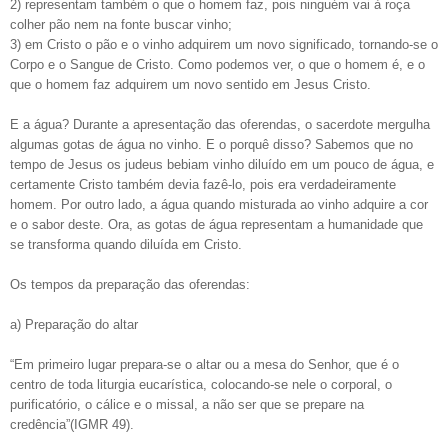
2) representam também o que o homem faz, pois ninguém vai à roça
colher pão nem na fonte buscar vinho;
3) em Cristo o pão e o vinho adquirem um novo significado, tornando-se o
Corpo e o Sangue de Cristo. Como podemos ver, o que o homem é, e o
que o homem faz adquirem um novo sentido em Jesus Cristo.
E a água? Durante a apresentação das oferendas, o sacerdote mergulha
algumas gotas de água no vinho. E o porquê disso? Sabemos que no
tempo de Jesus os judeus bebiam vinho diluído em um pouco de água, e
certamente Cristo também devia fazê-lo, pois era verdadeiramente
homem. Por outro lado, a água quando misturada ao vinho adquire a cor
e o sabor deste. Ora, as gotas de água representam a humanidade que
se transforma quando diluída em Cristo.
Os tempos da preparação das oferendas:
a) Preparação do altar
“Em primeiro lugar prepara-se o altar ou a mesa do Senhor, que é o
centro de toda liturgia eucarística, colocando-se nele o corporal, o
purificatório, o cálice e o missal, a não ser que se prepare na
credência”(IGMR 49).