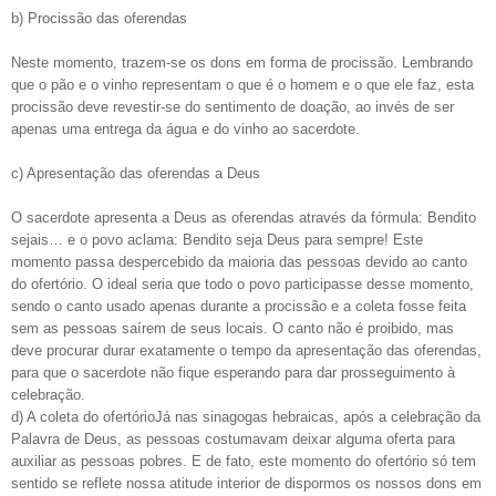
b) Procissão das oferendas
Neste momento, trazem-se os dons em forma de procissão. Lembrando
que o pão e o vinho representam o que é o homem e o que ele faz, esta
procissão deve revestir-se do sentimento de doação, ao invés de ser
apenas uma entrega da água e do vinho ao sacerdote.
c) Apresentação das oferendas a Deus
O sacerdote apresenta a Deus as oferendas através da fórmula: Bendito
sejais… e o povo aclama: Bendito seja Deus para sempre! Este
momento passa despercebido da maioria das pessoas devido ao canto
do ofertório. O ideal seria que todo o povo participasse desse momento,
sendo o canto usado apenas durante a procissão e a coleta fosse feita
sem as pessoas saírem de seus locais. O canto não é proibido, mas
deve procurar durar exatamente o tempo da apresentação das oferendas,
para que o sacerdote não fique esperando para dar prosseguimento à
celebração.
d) A coleta do ofertórioJá nas sinagogas hebraicas, após a celebração da
Palavra de Deus, as pessoas costumavam deixar alguma oferta para
auxiliar as pessoas pobres. E de fato, este momento do ofertório só tem
sentido se reflete nossa atitude interior de dispormos os nossos dons em