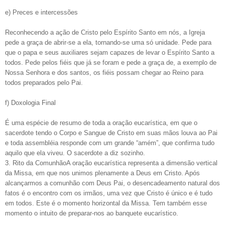
e) Preces e intercessões
Reconhecendo a ação de Cristo pelo Espírito Santo em nós, a Igreja
pede a graça de abrir-se a ela, tornando-se uma só unidade. Pede para
que o papa e seus auxiliares sejam capazes de levar o Espírito Santo a
todos. Pede pelos fiéis que já se foram e pede a graça de, a exemplo de
Nossa Senhora e dos santos, os fiéis possam chegar ao Reino para
todos preparados pelo Pai.
f) Doxologia Final
É uma espécie de resumo de toda a oração eucarística, em que o
sacerdote tendo o Corpo e Sangue de Cristo em suas mãos louva ao Pai
e toda assembléia responde com um grande “amém”, que confirma tudo
aquilo que ela viveu. O sacerdote a diz sozinho.
3. Rito da ComunhãoA oração eucarística representa a dimensão vertical
da Missa, em que nos unimos plenamente a Deus em Cristo. Após
alcançarmos a comunhão com Deus Pai, o desencadeamento natural dos
fatos é o encontro com os irmãos, uma vez que Cristo é único e é tudo
em todos. Este é o momento horizontal da Missa. Tem também esse
momento o intuito de preparar-nos ao banquete eucarístico.