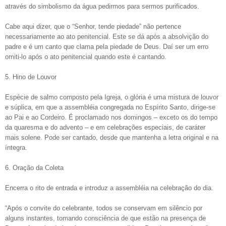
através do simbolismo da água pedirmos para sermos purificados.
Cabe aqui dizer, que o “Senhor, tende piedade” não pertence
necessariamente ao ato penitencial. Este se dá após a absolvição do
padre e é um canto que clama pela piedade de Deus. Daí ser um erro
omiti-lo após o ato penitencial quando este é cantando.
5. Hino de Louvor
Espécie de salmo composto pela Igreja, o glória é uma mistura de louvor
e súplica, em que a assembléia congregada no Espírito Santo, dirige-se
ao Pai e ao Cordeiro. É proclamado nos domingos – exceto os do tempo
da quaresma e do advento – e em celebrações especiais, de caráter
mais solene. Pode ser cantado, desde que mantenha a letra original e na
íntegra.
6. Oração da Coleta
Encerra o rito de entrada e introduz a assembléia na celebração do dia.
“Após o convite do celebrante, todos se conservam em silêncio por
alguns instantes, tomando consciência de que estão na presença de