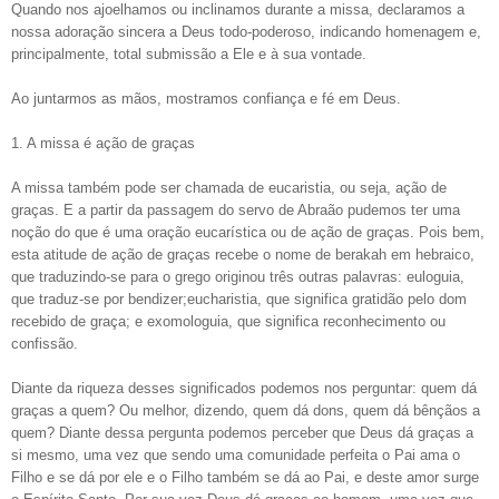
Quando nos ajoelhamos ou inclinamos durante a missa, declaramos a
nossa adoração sincera a Deus todo-poderoso, indicando homenagem e,
principalmente, total submissão a Ele e à sua vontade.
Ao juntarmos as mãos, mostramos confiança e fé em Deus.
1. A missa é ação de graças
A missa também pode ser chamada de eucaristia, ou seja, ação de
graças. E a partir da passagem do servo de Abraão pudemos ter uma
noção do que é uma oração eucarística ou de ação de graças. Pois bem,
esta atitude de ação de graças recebe o nome de berakah em hebraico,
que traduzindo-se para o grego originou três outras palavras: euloguia,
que traduz-se por bendizer;eucharistia, que significa gratidão pelo dom
recebido de graça; e exomologuia, que significa reconhecimento ou
confissão.
Diante da riqueza desses significados podemos nos perguntar: quem dá
graças a quem? Ou melhor, dizendo, quem dá dons, quem dá bênçãos a
quem? Diante dessa pergunta podemos perceber que Deus dá graças a
si mesmo, uma vez que sendo uma comunidade perfeita o Pai ama o
Filho e se dá por ele e o Filho também se dá ao Pai, e deste amor surge