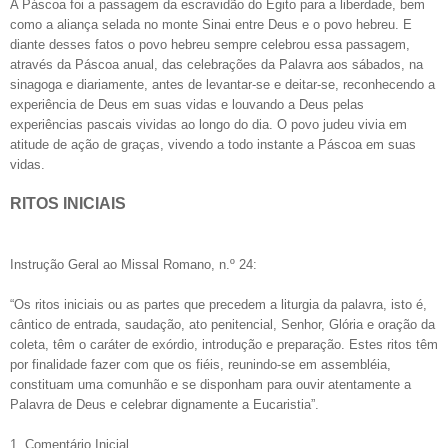
A Páscoa foi a passagem da escravidão do Egito para a liberdade, bem
como a aliança selada no monte Sinai entre Deus e o povo hebreu. E
diante desses fatos o povo hebreu sempre celebrou essa passagem,
através da Páscoa anual, das celebrações da Palavra aos sábados, na
sinagoga e diariamente, antes de levantar-se e deitar-se, reconhecendo a
experiência de Deus em suas vidas e louvando a Deus pelas
experiências pascais vividas ao longo do dia. O povo judeu vivia em
atitude de ação de graças, vivendo a todo instante a Páscoa em suas
vidas.
RITOS INICIAIS
Instrução Geral ao Missal Romano, n.º 24:
“Os ritos iniciais ou as partes que precedem a liturgia da palavra, isto é,
cântico de entrada, saudação, ato penitencial, Senhor, Glória e oração da
coleta, têm o caráter de exórdio, introdução e preparação. Estes ritos têm
por finalidade fazer com que os fiéis, reunindo-se em assembléia,
constituam uma comunhão e se disponham para ouvir atentamente a
Palavra de Deus e celebrar dignamente a Eucaristia”.
1. Comentário Inicial