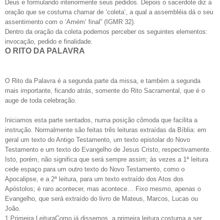
Deus e formulando interiormente seus pedidos. Depois o sacerdote diz a
oração que se costuma chamar de ‘coleta’, a qual a assembléia dá o seu
assentimento com o ‘Amém’ final” (IGMR 32).
Dentro da oração da coleta podemos perceber os seguintes elementos:
invocação, pedido e finalidade.
O RITO DA PALAVRA
O Rito da Palavra é a segunda parte da missa, e também a segunda
mais importante, ficando atrás, somente do Rito Sacramental, que é o
auge de toda celebração.
Iniciamos esta parte sentados, numa posição cômoda que facilita a
instrução. Normalmente são feitas três leituras extraídas da Bíblia: em
geral um texto do Antigo Testamento, um texto epistolar do Novo
Testamento e um texto do Evangelho de Jesus Cristo, respectivamente.
Isto, porém, não significa que será sempre assim; às vezes a 1ª leitura
cede espaço para um outro texto do Novo Testamento, como o
Apocalipse, e a 2ª leitura, para um texto extraído dos Atos dos
Apóstolos; é raro acontecer, mas acontece… Fixo mesmo, apenas o
Evangelho, que será extraído do livro de Mateus, Marcos, Lucas ou
João.
1.Primeira LeituraComo já dissemos, a primeira leitura costuma a ser