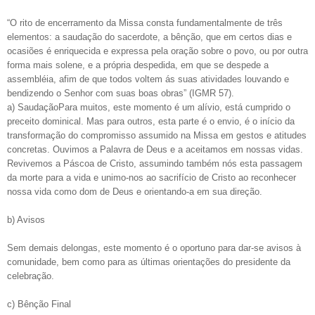
“O rito de encerramento da Missa consta fundamentalmente de três
elementos: a saudação do sacerdote, a bênção, que em certos dias e
ocasiões é enriquecida e expressa pela oração sobre o povo, ou por outra
forma mais solene, e a própria despedida, em que se despede a
assembléia, afim de que todos voltem ás suas atividades louvando e
bendizendo o Senhor com suas boas obras” (IGMR 57).
a) SaudaçãoPara muitos, este momento é um alívio, está cumprido o
preceito dominical. Mas para outros, esta parte é o envio, é o início da
transformação do compromisso assumido na Missa em gestos e atitudes
concretas. Ouvimos a Palavra de Deus e a aceitamos em nossas vidas.
Revivemos a Páscoa de Cristo, assumindo também nós esta passagem
da morte para a vida e unimo-nos ao sacrifício de Cristo ao reconhecer
nossa vida como dom de Deus e orientando-a em sua direção.
b) Avisos
Sem demais delongas, este momento é o oportuno para dar-se avisos à
comunidade, bem como para as últimas orientações do presidente da
celebração.
c) Bênção Final