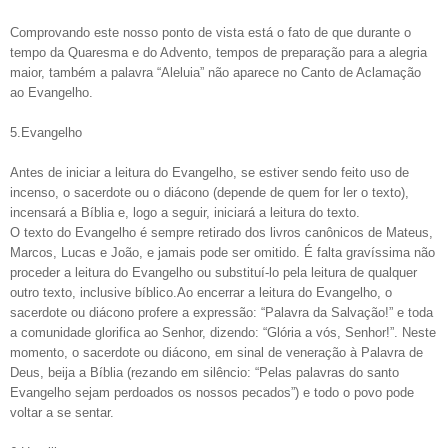
Comprovando este nosso ponto de vista está o fato de que durante o
tempo da Quaresma e do Advento, tempos de preparação para a alegria
maior, também a palavra “Aleluia” não aparece no Canto de Aclamação
ao Evangelho.
5.Evangelho
Antes de iniciar a leitura do Evangelho, se estiver sendo feito uso de
incenso, o sacerdote ou o diácono (depende de quem for ler o texto),
incensará a Bíblia e, logo a seguir, iniciará a leitura do texto.
O texto do Evangelho é sempre retirado dos livros canônicos de Mateus,
Marcos, Lucas e João, e jamais pode ser omitido. É falta gravíssima não
proceder a leitura do Evangelho ou substituí-lo pela leitura de qualquer
outro texto, inclusive bíblico.Ao encerrar a leitura do Evangelho, o
sacerdote ou diácono profere a expressão: “Palavra da Salvação!” e toda
a comunidade glorifica ao Senhor, dizendo: “Glória a vós, Senhor!”. Neste
momento, o sacerdote ou diácono, em sinal de veneração à Palavra de
Deus, beija a Bíblia (rezando em silêncio: “Pelas palavras do santo
Evangelho sejam perdoados os nossos pecados”) e todo o povo pode
voltar a se sentar.