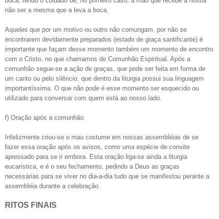
boca, tendo o cuidado de, no primeiro caso, a mão que recebe a hóstia
não ser a mesma que a leva a boca.
Aqueles que por um motivo ou outro não comungam, por não se
encontrarem devidamente preparados (estado de graça santificante) é
importante que façam desse momento também um momento de encontro
com o Cristo, no que chamamos de Comunhão Espiritual. Após a
comunhão segue-se a ação de graças, que pode ser feita em forma de
um canto ou pelo silêncio, que dentro da liturgia possui sua linguagem
importantíssima. O que não pode é esse momento ser esquecido ou
utilizado para conversar com quem está ao nosso lado.
f) Oração após a comunhão
Infelizmente criou-se o mau costume em nossas assembléias de se
fazer essa oração após os avisos, como uma espécie de convite
apressado para se ir embora. Esta oração liga-se ainda a liturgia
eucarística, e é o seu fechamento, pedindo a Deus as graças
necessárias para se viver no dia-a-dia tudo que se manifestou perante a
assembléia durante a celebração.
RITOS FINAIS