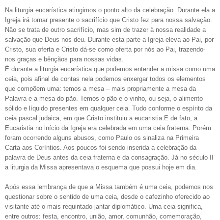
Na liturgia eucarística atingimos o ponto alto da celebração. Durante ela a
Igreja irá tornar presente o sacrifício que Cristo fez para nossa salvação.
Não se trata de outro sacrifício, mas sim de trazer à nossa realidade a
salvação que Deus nos deu. Durante esta parte a Igreja eleva ao Pai, por
Cristo, sua oferta e Cristo dá-se como oferta por nós ao Pai, trazendo-
nos graças e bênçãos para nossas vidas.
É durante a liturgia eucarística que podemos entender a missa como uma
ceia, pois afinal de contas nela podemos enxergar todos os elementos
que compõem uma: temos a mesa – mais propriamente a mesa da
Palavra e a mesa do pão. Temos o pão e o vinho, ou seja, o alimento
sólido e líquido presentes em qualquer ceia. Tudo conforme o espírito da
ceia pascal judaica, em que Cristo instituiu a eucaristia.E de fato, a
Eucaristia no início da Igreja era celebrada em uma ceia fraterna. Porém
foram ocorrendo alguns abusos, como Paulo os sinaliza na Primeira
Carta aos Coríntios. Aos poucos foi sendo inserida a celebração da
palavra de Deus antes da ceia fraterna e da consagração. Já no século II
a liturgia da Missa apresentava o esquema que possui hoje em dia.
Após essa lembrança de que a Missa também é uma ceia, podemos nos
questionar sobre o sentido de uma ceia, desde o cafezinho oferecido ao
visitante até o mais requintado jantar diplomático. Uma ceia significa,
entre outros: festa, encontro, união, amor, comunhão, comemoração,