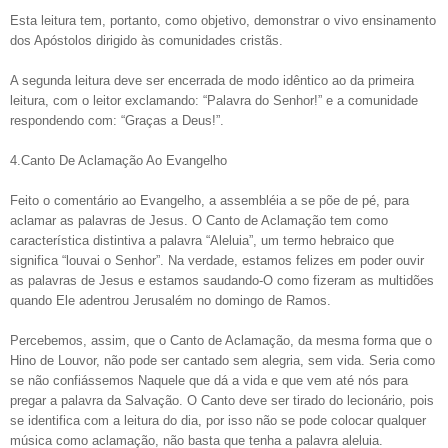
Esta leitura tem, portanto, como objetivo, demonstrar o vivo ensinamento
dos Apóstolos dirigido às comunidades cristãs.
A segunda leitura deve ser encerrada de modo idêntico ao da primeira
leitura, com o leitor exclamando: “Palavra do Senhor!” e a comunidade
respondendo com: “Graças a Deus!”.
4.Canto De Aclamação Ao Evangelho
Feito o comentário ao Evangelho, a assembléia a se põe de pé, para
aclamar as palavras de Jesus. O Canto de Aclamação tem como
característica distintiva a palavra “Aleluia”, um termo hebraico que
significa “louvai o Senhor”. Na verdade, estamos felizes em poder ouvir
as palavras de Jesus e estamos saudando-O como fizeram as multidões
quando Ele adentrou Jerusalém no domingo de Ramos.
Percebemos, assim, que o Canto de Aclamação, da mesma forma que o
Hino de Louvor, não pode ser cantado sem alegria, sem vida. Seria como
se não confiássemos Naquele que dá a vida e que vem até nós para
pregar a palavra da Salvação. O Canto deve ser tirado do lecionário, pois
se identifica com a leitura do dia, por isso não se pode colocar qualquer
música como aclamação, não basta que tenha a palavra aleluia.