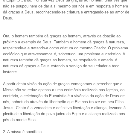
o Espírito Santo. Por sua vez,Deus dá graças ao homem, uma vez que
não se poupou nem de dar a si mesmo por nós e em resposta o homem
dá graças a Deus, reconhecendo-se criatura e entregando-se ao amor de
Deus.
Ora, o homem também dá graças ao homem, através da doação ao
próximo a exemplo de Deus. Também o homem dá graças à natureza,
respeitando-a e tratando-a como criatura do mesmo Criador. O problema
ecológico que atravessamos é, sobretudo, um problema eucarístico. A
natureza também dá graças ao homem, se respeitada e amada. A
natureza dá graças a Deus estando a serviço de seu criador a todo
instante.
A partir desta visão da ação de graças começamos a perceber que a
Missa não se reduz apenas a uma cerimônia realizada nas Igrejas, ao
contrário, a celebração da Eucaristia é a vivência da ação de Deus em
nós, sobretudo através da libertação que Ele nos trouxe em seu Filho
Jesus. Cristo é a verdadeira e definitiva libertação e aliança, levando à
plenitude a libertação do povo judeu do Egito e a aliança realizada aos
pés do monte Sinai.
2. A missa é sacrifício