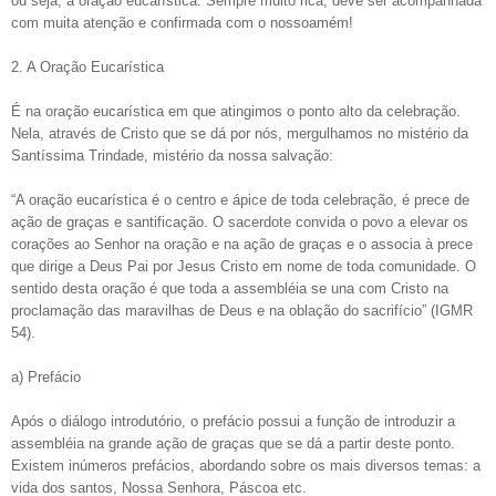
ou seja, a oração eucarística. Sempre muito rica, deve ser acompanhada
com muita atenção e confirmada com o nossoamém!
2. A Oração Eucarística
É na oração eucarística em que atingimos o ponto alto da celebração.
Nela, através de Cristo que se dá por nós, mergulhamos no mistério da
Santíssima Trindade, mistério da nossa salvação:
“A oração eucarística é o centro e ápice de toda celebração, é prece de
ação de graças e santificação. O sacerdote convida o povo a elevar os
corações ao Senhor na oração e na ação de graças e o associa à prece
que dirige a Deus Pai por Jesus Cristo em nome de toda comunidade. O
sentido desta oração é que toda a assembléia se una com Cristo na
proclamação das maravilhas de Deus e na oblação do sacrifício” (IGMR
54).
a) Prefácio
Após o diálogo introdutório, o prefácio possui a função de introduzir a
assembléia na grande ação de graças que se dá a partir deste ponto.
Existem inúmeros prefácios, abordando sobre os mais diversos temas: a
vida dos santos, Nossa Senhora, Páscoa etc.