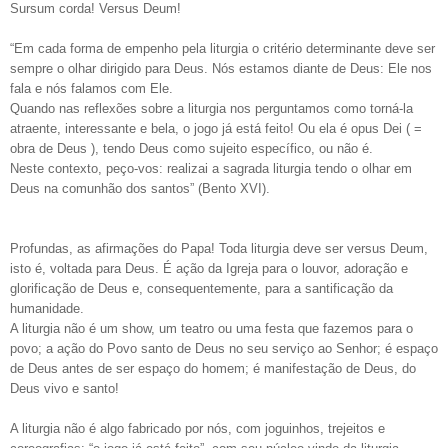
Sursum corda! Versus Deum!
“Em cada forma de empenho pela liturgia o critério determinante deve ser
sempre o olhar dirigido para Deus. Nós estamos diante de Deus: Ele nos
fala e nós falamos com Ele.
Quando nas reflexões sobre a liturgia nos perguntamos como torná-la
atraente, interessante e bela, o jogo já está feito! Ou ela é opus Dei ( =
obra de Deus ), tendo Deus como sujeito específico, ou não é.
Neste contexto, peço-vos: realizai a sagrada liturgia tendo o olhar em
Deus na comunhão dos santos” (Bento XVI).
Profundas, as afirmações do Papa! Toda liturgia deve ser versus Deum,
isto é, voltada para Deus. É ação da Igreja para o louvor, adoração e
glorificação de Deus e, consequentemente, para a santificação da
humanidade.
A liturgia não é um show, um teatro ou uma festa que fazemos para o
povo; a ação do Povo santo de Deus no seu serviço ao Senhor; é espaço
de Deus antes de ser espaço do homem; é manifestação de Deus, do
Deus vivo e santo!
A liturgia não é algo fabricado por nós, com joguinhos, trejeitos e