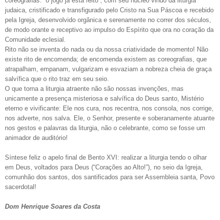
coreografias: “o jogo já está feito”, com seu núcleo vindo da liturgia
judaica, cristificado e transfigurado pelo Cristo na Sua Páscoa e recebido
pela Igreja, desenvolvido orgânica e serenamente no correr dos séculos,
de modo orante e receptivo ao impulso do Espírito que ora no coração da
Comunidade eclesial.
Rito não se inventa do nada ou da nossa criatividade de momento! Não
existe rito de encomenda; de encomenda existem as coreografias, que
atrapalham, empanam, vulgarizam e esvaziam a nobreza cheia de graça
salvífica que o rito traz em seu seio.
O que torna a liturgia atraente não são nossas invenções, mas
unicamente a presença misteriosa e salvífica do Deus santo, Mistério
eterno e vivificante: Ele nos cura, nos recentra, nos consola, nos corrige,
nos adverte, nos salva. Ele, o Senhor, presente e soberanamente atuante
nos gestos e palavras da liturgia, não o celebrante, como se fosse um
animador de auditório!
Síntese feliz o apelo final de Bento XVI: realizar a liturgia tendo o olhar
em Deus, voltados para Deus (“Corações ao Alto!”), no seio da Igreja,
comunhão dos santos, dos santificados para ser Assembleia santa, Povo
sacerdotal!
Dom Henrique Soares da Costa