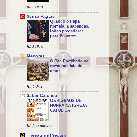
Há 3 dias
Senza Pagare
Quando o Papa
nomeia, a sabendas,
lobos predadores
para Pastores
Há 3 dias
Menores
O Pão Partilhado na
mesa nos fala de
amor
Há 4 dias
Saber Católico
OS 4 GRAUS DE
HONRA NA IGREJA
CATÓLICA
Há 3 semanas
Thesaurus Precum