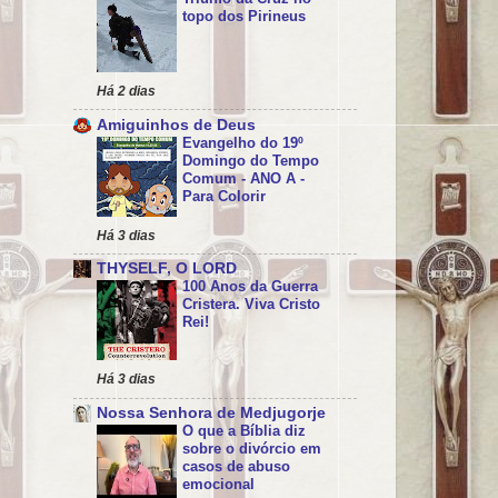
topo dos Pirineus
Há 2 dias
Amiguinhos de Deus
Evangelho do 19º
Domingo do Tempo
Comum - ANO A -
Para Colorir
Há 3 dias
THYSELF, O LORD
100 Anos da Guerra
Cristera. Viva Cristo
Rei!
Há 3 dias
Nossa Senhora de Medjugorje
O que a Bíblia diz
sobre o divórcio em
casos de abuso
emocional