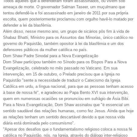
Todos aqueles que a defenderam foram assassinados, ou vivem sob
ameaça de morte. O governador Salman Taseer, um muçulmano que
tentou defendê-la e foi assassinado em janeiro de 2011 por sua própria
escolta, quem posteriormente proclamou com orgulho havê-lo matado por
defender a lei da blasfêmia.
Além disso, nesse mesmo ano, um grupo de sicários pôs fim à vida de
Shabaz Bhatti, Ministro para os Assuntos das Minorias, único católico no
governo do Paquistão, também opositor à lei da blasfêmia e um dos
defensores públicos da mulher católica no país.
Dom Shaw Padre Sinodal para a Nova Evangelização
Dom Shaw participou também no Sínodo para os Bispos Para a Nova
Evangelização, celebrado no mês passado no Vaticano. Em sua
intervenção, em 15 de outubro, o Prelado precisou que a Igreja no
Paquistão "sente a necessidade de traduzir o Catecismo da Igreja
Católica em urdu, a língua nacional, para que as pessoas tenham acesso
à base de nossa fé", e agradeceu ao Papa Bento XVI sua intervenção,
quem em numerosas ocasiões se pronunciou em sufrágio de Ásia Bibi.
Para a Nova Evangelização, Dom Shaw assinalou que "é essencial um
sentido saudável das relações humanas, como fez Jesus. Ainda que hoje
as relações tenham um sentido descartável devido a que nossa vida
diária está dominada pelo consumismo".
"Apesar dos desafios que o fundamentalismo religioso coloca a nossa fé
católica no Paquistão, nós, na Igreja, através do diálogo inter-religioso