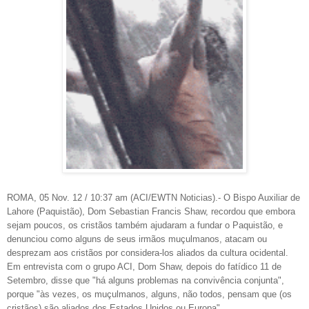
ROMA, 05 Nov. 12 / 10:37 am (ACI/EWTN Noticias).- O Bispo Auxiliar de
Lahore (Paquistão), Dom Sebastian Francis Shaw, recordou que embora
sejam poucos, os cristãos também ajudaram a fundar o Paquistão, e
denunciou como alguns de seus irmãos muçulmanos, atacam ou
desprezam aos cristãos por considera-los aliados da cultura ocidental.
Em entrevista com o grupo ACI, Dom Shaw, depois do fatídico 11 de
Setembro, disse que "há alguns problemas na convivência conjunta",
porque "às vezes, os muçulmanos, alguns, não todos, pensam que (os
cristãos) são aliados dos Estados Unidos ou Europa".