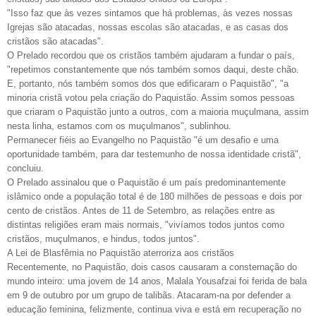
"Isso faz que às vezes sintamos que há problemas, às vezes nossas
Igrejas são atacadas, nossas escolas são atacadas, e as casas dos
cristãos são atacadas".
O Prelado recordou que os cristãos também ajudaram a fundar o país,
"repetimos constantemente que nós também somos daqui, deste chão.
E, portanto, nós também somos dos que edificaram o Paquistão", "a
minoria cristã votou pela criação do Paquistão. Assim somos pessoas
que criaram o Paquistão junto a outros, com a maioria muçulmana, assim
nesta linha, estamos com os muçulmanos", sublinhou.
Permanecer fiéis ao Evangelho no Paquistão "é um desafio e uma
oportunidade também, para dar testemunho de nossa identidade cristã",
concluiu.
O Prelado assinalou que o Paquistão é um país predominantemente
islâmico onde a população total é de 180 milhões de pessoas e dois por
cento de cristãos. Antes de 11 de Setembro, as relações entre as
distintas religiões eram mais normais, "vivíamos todos juntos como
cristãos, muçulmanos, e hindus, todos juntos".
A Lei de Blasfêmia no Paquistão aterroriza aos cristãos
Recentemente, no Paquistão, dois casos causaram a consternação do
mundo inteiro: uma jovem de 14 anos, Malala Yousafzai foi ferida de bala
em 9 de outubro por um grupo de talibãs. Atacaram-na por defender a
educação feminina, felizmente, continua viva e está em recuperação no