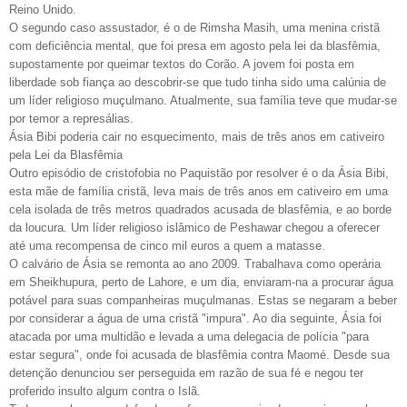
Reino Unido.
O segundo caso assustador, é o de Rimsha Masih, uma menina cristã
com deficiência mental, que foi presa em agosto pela lei da blasfêmia,
supostamente por queimar textos do Corão. A jovem foi posta em
liberdade sob fiança ao descobrir-se que tudo tinha sido uma calúnia de
um líder religioso muçulmano. Atualmente, sua família teve que mudar-se
por temor a represálias.
Ásia Bibi poderia cair no esquecimento, mais de três anos em cativeiro
pela Lei da Blasfêmia
Outro episódio de cristofobia no Paquistão por resolver é o da Ásia Bibi,
esta mãe de família cristã, leva mais de três anos em cativeiro em uma
cela isolada de três metros quadrados acusada de blasfêmia, e ao borde
da loucura. Um líder religioso islâmico de Peshawar chegou a oferecer
até uma recompensa de cinco mil euros a quem a matasse.
O calvário de Ásia se remonta ao ano 2009. Trabalhava como operária
em Sheikhupura, perto de Lahore, e um dia, enviaram-na a procurar água
potável para suas companheiras muçulmanas. Estas se negaram a beber
por considerar a água de uma cristã "impura". Ao dia seguinte, Ásia foi
atacada por uma multidão e levada a uma delegacia de polícia "para
estar segura", onde foi acusada de blasfêmia contra Maomé. Desde sua
detenção denunciou ser perseguida em razão de sua fé e negou ter
proferido insulto algum contra o Islã.